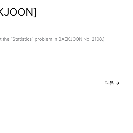
KJOON]
 “Statistics” problem in BAEKJOON No. 2108.)
다음
→