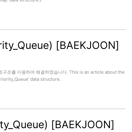
ity_Queue) [BAEKJOON]
료구조를 이용하여 해결하였습니다. This is an article about the
iority_Queue’ data structure.
ty_Queue) [BAEKJOON]