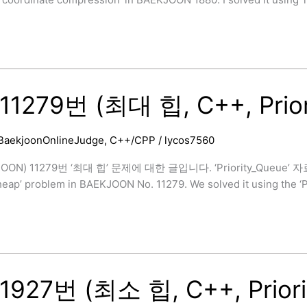
1279번 (최대 힙, C++, Prior
BaekjoonOnlineJudge
,
C++/CPP
/
lycos7560
OON) 11279번 ‘최대 힙’ 문제에 대한 글입니다. ‘Priority_Queue’ 자
ap’ problem in BAEKJOON No. 11279. We solved it using the ‘Pr
]
927번 (최소 힙, C++, Priori