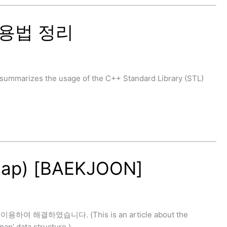
 사용법 정리
rizes the usage of the C++ Standard Library (STL)
ap) [BAEKJOON]
여 해결하였습니다. (This is an article about the
ap’ data structure.)