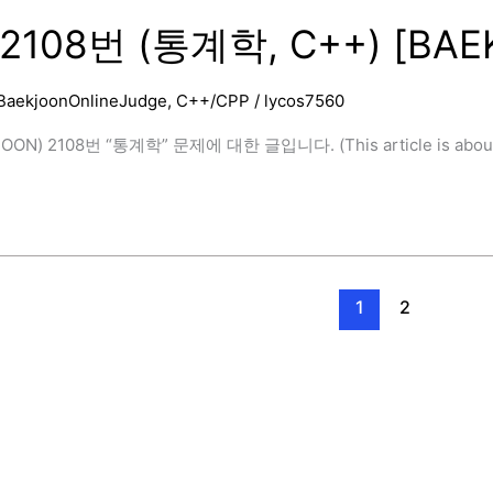
2108번 (통계학, C++) [BAE
BaekjoonOnlineJudge
,
C++/CPP
/
lycos7560
ON) 2108번 “통계학” 문제에 대한 글입니다. (This article is about the
]
1
2
]