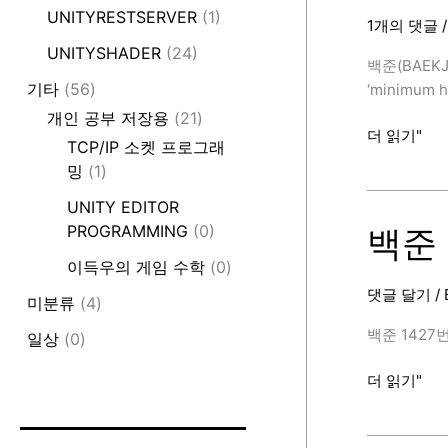
힙,
UNITYRESTSERVER
(1)
1개의 댓글
C++,
UNITYSHADER
(24)
Priority_Qu
백준(BAEKJ
[BAEKJOON
기타
(56)
‘minimum he
개인 공부 저장용
(21)
백
더 읽기"
TCP/IP 소켓 프로그래
준
밍
(1)
1927
번
UNITY EDITOR
(최
PROGRAMMING
(0)
백준 
소
이득우의 게임 수학
(0)
힙,
댓글 달기
/
C++,
미분류
(4)
Priority_Qu
백준 1427번 
일상
(0)
[BAEKJOON
백
더 읽기"
준
1427