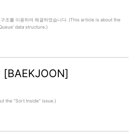
구조를 이용하여 해결하였습니다. (This article is about the
ueue’ data structure.)
[BAEKJOON]
e “Sort Inside” issue.)