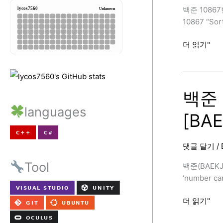
C++)
백준 10867
[BAEKJOON
10867 “Sort
백
더 읽기"
준
10867
번
(중
백준 1
복
languages
[BA
빼
고
정
댓글 달기
/
렬
하
Tool
백준(BAEKJO
기,
‘number car
C++)
[BAEKJOON
백
더 읽기"
준