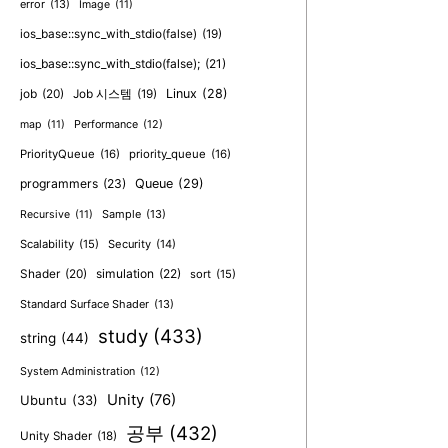
error
(13)
Image
(11)
ios_base::sync_with_stdio(false)
(19)
ios_base::sync_with_stdio(false);
(21)
job
(20)
Linux
(28)
Job 시스템
(19)
map
(11)
Performance
(12)
PriorityQueue
(16)
priority_queue
(16)
programmers
(23)
Queue
(29)
Sample
(13)
Recursive
(11)
Scalability
(15)
Security
(14)
Shader
(20)
simulation
(22)
sort
(15)
Standard Surface Shader
(13)
study
(433)
string
(44)
System Administration
(12)
Unity
(76)
Ubuntu
(33)
공부
(432)
Unity Shader
(18)