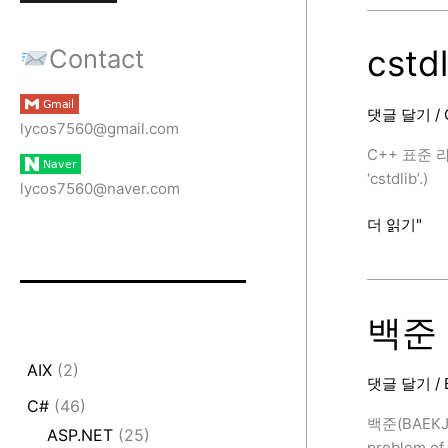
10815
번
(숫
cst
Contact
자
카
댓글 달기
/
드,
lycos7560@gmail.com
C++,
C++ 표준 라이
Binary
‘cstdlib’.)
lycos7560@naver.com
Search)
[BAEKJOON
cstdlib
더 읽기"
/
C++
표
준
백준 
라
이
AIX
(2)
댓글 달기
/
브
C#
(46)
러
백준(BAEKJ
ASP.NET
(25)
리
problem of 