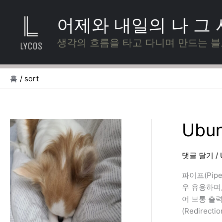
콘
텐
어제와 내일의 나 그
츠
로
생각의 흐름을 타고 다니며 만드는 
건
너
뛰
홈
sort
기
Ubun
댓글 달기
/
파이프(Pi
우 유용하며,
어 보통 출력된
(Redire