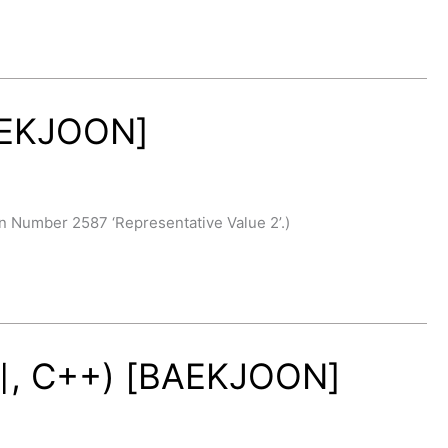
EKJOON]
mber 2587 ‘Representative Value 2’.)
C++) [BAEKJOON]