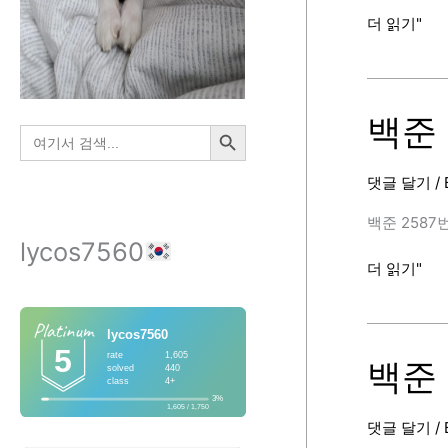
Ubuntu
더 읽기"
–
파
이
프
백준 
검색 버튼
검
(Pipe)/
색:
필
댓글 달기
/
터
(filter)/
백준 2587번 ‘
리
lycos7560
다
백
더 읽기"
이
준
렉
2587
션
번
(redirection
(대
백준 
표
값
댓글 달기
/
2,