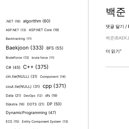
번
(소
백준 
트
algorithm
(60)
인
.NET
(16)
댓글 달기
/
사
ASP.NET
(13)
ASP.NET Core
(19)
이
백준(BAEKJO
Backtracking
(11)
드,
Baekjoon
(333)
BFS
(55)
C++)
백
더 읽기"
[BAEKJOON
준
BruteForce
(13)
brute force
(11)
2108
C++
(375)
C#
(45)
번
cin.tie(NULL)
(31)
Component
(14)
(통
계
cpp
(371)
cout.tie(NULL)
(31)
학,
Data
(21)
dfs
(19)
DevOps
(12)
C++)
DP
(50)
DOTS
(21)
Dijkstra
(16)
[BAEKJOON
DynamicProgramming
(47)
ECS
(15)
Entity Component System
(13)