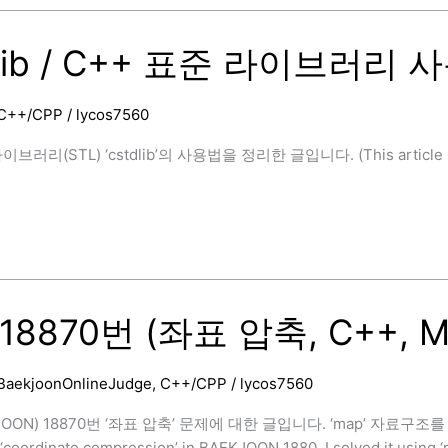
dlib / C++ 표준 라이브러리
C++/CPP
/
lycos7560
브러리(STL) ‘cstdlib’의 사용법을 정리한 글입니다. (This article summa
]
18870번 (좌표 압축, C++, M
BaekjoonOnlineJudge
,
C++/CPP
/
lycos7560
OON) 18870번 ‘좌표 압축’ 문제에 대한 글입니다. ‘map’ 자료구조를 이용하
‘coordinate compression’ in BAEKJOON 1880. I solved it using ‘m