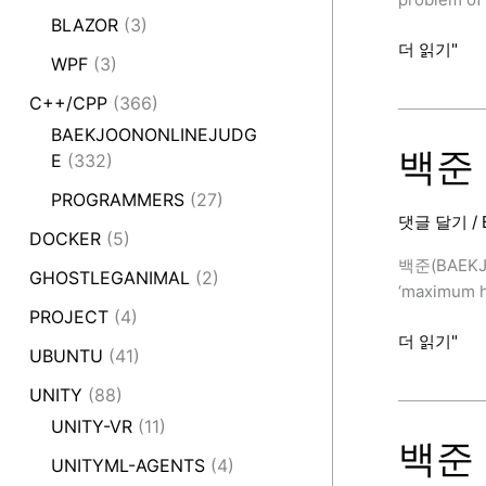
사
BLAZOR
(3)
용
백
더 읽기"
WPF
(3)
법
준
정
18870
C++/CPP
(366)
리
번
BAEKJOONONLINEJUDG
(좌
백준 1
E
(332)
표
PROGRAMMERS
(27)
압
댓글 달기
/
축,
DOCKER
(5)
C++,
백준(BAEKJ
GHOSTLEGANIMAL
(2)
Map)
‘maximum he
[BAEKJOON
PROJECT
(4)
백
더 읽기"
UBUNTU
(41)
준
11279
UNITY
(88)
번
UNITY-VR
(11)
(최
백준 1
UNITYML-AGENTS
(4)
대