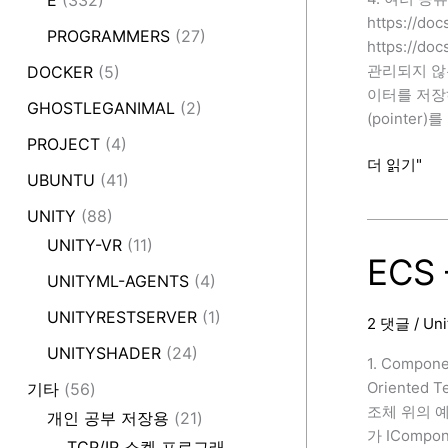
E
(332)
https://do
PROGRAMMERS
(27)
https://do
관리되지 않는
DOCKER
(5)
이터를 저장하는
GHOSTLEGANIMAL
(2)
(pointer)
PROJECT
(4)
ECS
더 읽기"
UBUNTU
(41)
–
Componen
UNITY
(88)
concepts
UNITY-VR
(11)
(2)
ECS 
UNITYML-AGENTS
(4)
UNITYRESTSERVER
(1)
2 댓글
/
Uni
UNITYSHADER
(24)
1. Compone
Oriented
기타
(56)
조체 위의 예시에
개인 공부 저장용
(21)
가 IComp
TCP/IP 소켓 프로그래