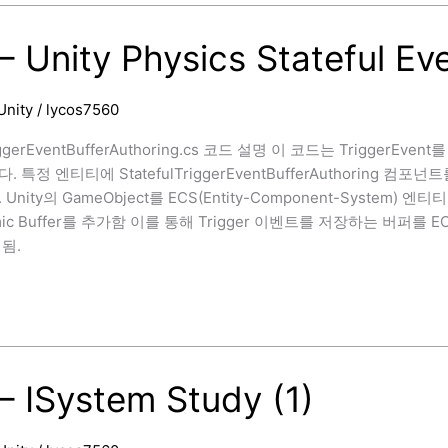
– Unity Physics Stateful Ev
Unity
/
lycos7560
riggerEventBufferAuthoring.cs 코드 설명 이 코드는 TriggerEven
 특정 엔티티에 StatefulTriggerEventBufferAuthoring 컴포넌트
Unity의 GameObject를 ECS(Entity-Component-System) 엔
ic Buffer를 추가함 이를 통해 Trigger 이벤트를 저장하는 버퍼를 EC
됨.
– ISystem Study (1)