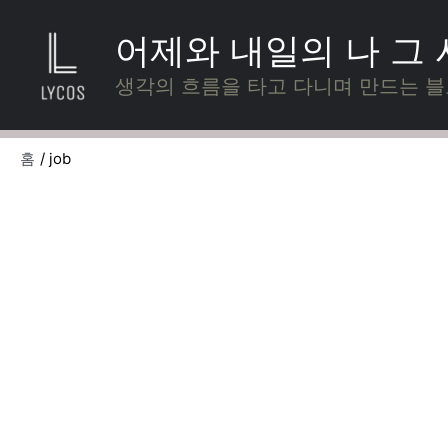
콘
텐
어제와 내일의 나 그
츠
로
생각의 흐름을 타고 다니며 만드는 
건
너
뛰
홈
job
기