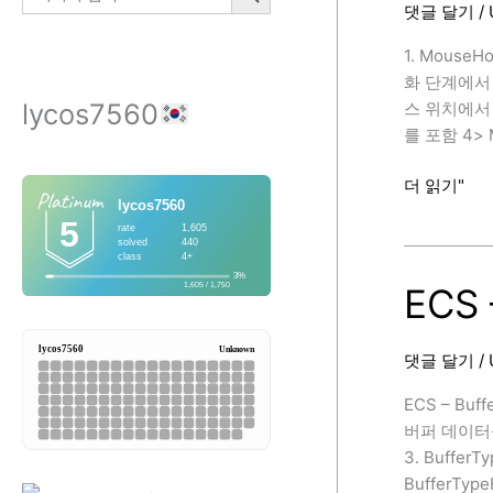
댓글 달기
/
1. MouseHo
화 단계에서 실행
lycos7560
스 위치에서 레
를 포함 4> 
ECS
더 읽기"
–
MouseHove
ECS 
댓글 달기
/
ECS – Bu
버퍼 데이터를 
3. Buffer
BufferTy