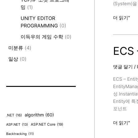
(System
밍
(1)
ECS
더 읽기"
UNITY EDITOR
–
PROGRAMMING
(0)
Componen
이득우의 게임 수학
(0)
concepts
(1)
ECS 
미분류
(4)
일상
(0)
댓글 달기
/
ECS – Entit
EntityMan
성 Instanti
Entity에 특
포넌트
algorithm
(60)
.NET
(16)
ECS
더 읽기"
ASP.NET
(13)
ASP.NET Core
(19)
–
Backtracking
(11)
Entity