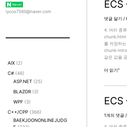
ECS 
lycos7560@naver.com
댓글 달기
/
4. 여러 종류의 
chunk.ht
를 저장하는 데 
chunk-int
같은 값을 공
AIX
(2)
ECS
더 읽기"
C#
(46)
–
ASP.NET
(25)
Componen
concepts
BLAZOR
(3)
(3)
ECS 
WPF
(3)
C++/CPP
(366)
1개의 댓글
BAEKJOONONLINEJUDG
4. 여러 종류의