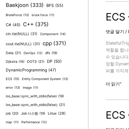
Baekjoon
(333)
BFS
(55)
concepts
ECS 
BruteForce
(13)
brute force
(11)
C++
(375)
C#
(45)
댓글 달기
/
cin.tie(NULL)
(31)
Component
(14)
cpp
(371)
StatefulT
cout.tie(NULL)
(31)
역할을 합니다.
Data
(21)
dfs
(19)
DevOps
(12)
수 있습니다. 
DP
(50)
DOTS
(21)
Dijkstra
(16)
장할 Dynam
DynamicProgramming
(47)
퍼를 가지게 
ECS
(15)
Entity Component System
(13)
ECS
더 읽기"
error
(13)
Image
(11)
–
ios_base::sync_with_stdio(false)
(19)
Unity
Physics
ios_base::sync_with_stdio(false);
(21)
Stateful
ECS 
job
(20)
Linux
(28)
Job 시스템
(19)
Event
map
(11)
Performance
(12)
Study