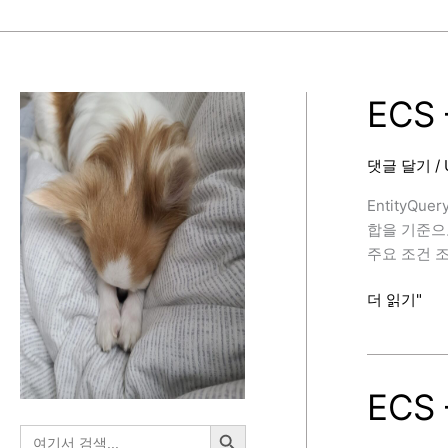
ECS 
댓글 달기
/
EntityQu
합을 기준으로 
주요 조건 조건
ECS
더 읽기"
–
EntityQuer
정
리
ECS 
검색 버튼
검
색: