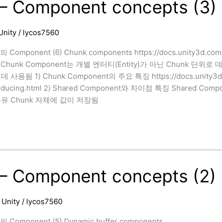
– Component concepts (3)
Unity
/
lycos7560
Component (6) Chunk components https://docs.unity3d.com/
ml Chunk Component는 개별 엔터티(Entity)가 아닌 Chunk
사용됨 1) Chunk Component의 주요 특징 https://docs.unity3d.com
roducing.html 2) Shared Component와 차이점 특징 Shared Co
유 Chunk 자체에 값이 저장됨
t
– Component concepts (2)
/
Unity
/
lycos7560
 Component (5) Dynamic buffer components