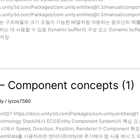
cs.unity3d.com/Packages/com.unity.entities@1.3/manual/comp
cs.unity3d.com/Packages/com.unity.entities@1.3/manual/compo
 구조체들의 크기 조절이 가능한 배열처럼 작동하는 컴포넌트 예를 들어 
 데 사용할 수 있음 Dynamic buffer의 구성 요소 Dynamic buffe
를 저장
t
– Component concepts (1)
ty
/
lycos7560
nt란? https://docs.unity3d.com/Packages/com.unity.entities@
 Technology Stack)에서 ECS(Entity Component System)의
서 Speed, Direction, Position, Renderer가 Component
onentData를 사용하려면 엔터티(Entity)에 추가해야 함 사용 예시 3.