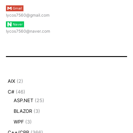
lycos7560@gmail.com
lycos7560@naver.com
AIX
(2)
C#
(46)
ASP.NET
(25)
BLAZOR
(3)
WPF
(3)
C++/CPP
(366)