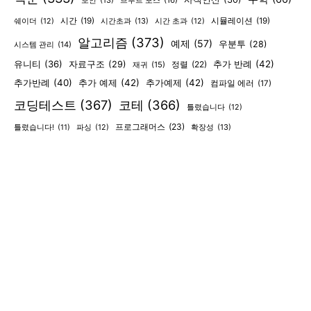
보안
(13)
브루트 포스
(16)
시간
(19)
시간초과
(13)
시뮬레이션
(19)
쉐이더
(12)
시간 초과
(12)
알고리즘
(373)
예제
(57)
우분투
(28)
시스템 관리
(14)
유니티
(36)
추가 반례
(42)
자료구조
(29)
정렬
(22)
재귀
(15)
추가반례
(40)
추가 예제
(42)
추가예제
(42)
컴파일 에러
(17)
코딩테스트
(367)
코테
(366)
틀렸습니다
(12)
프로그래머스
(23)
확장성
(13)
틀렸습니다!
(11)
파싱
(12)