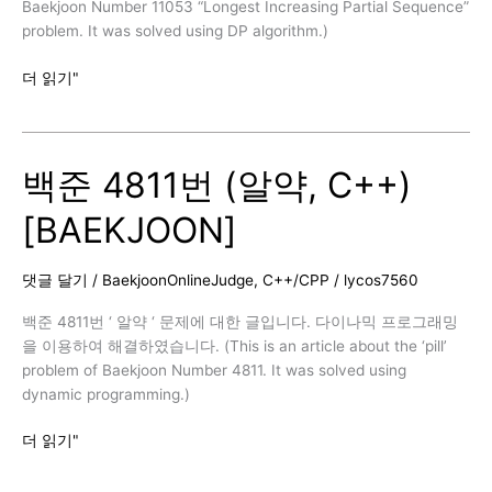
Baekjoon Number 11053 “Longest Increasing Partial Sequence”
problem. It was solved using DP algorithm.)
백
더 읽기"
준
11053
번
백준 4811번 (알약, C++)
(가
장
[BAEKJOON]
긴
증
가
댓글 달기
/
BaekjoonOnlineJudge
,
C++/CPP
/
lycos7560
하
는
백준 4811번 ‘ 알약 ‘ 문제에 대한 글입니다. 다이나믹 프로그래밍
부
을 이용하여 해결하였습니다. (This is an article about the ‘pill’
분
problem of Baekjoon Number 4811. It was solved using
수
dynamic programming.)
열,
C++)
백
더 읽기"
[BAEKJOON]
준
4811