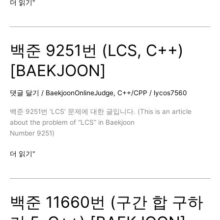
백
더 읽기"
준
17070
번
백준 9251번 (LCS, C++)
(파
이
[BAEKJOON]
프
옮
기
댓글 달기
/
BaekjoonOnlineJudge
,
C++/CPP
/
lycos7560
기
1,
백준 9251번 ‘LCS’ 문제에 대한 글입니다. (This is an article
C++)
about the problem of “LCS” in Baekjoon
[BAEKJOON]
Number 9251)
백
더 읽기"
준
9251
번
백준 11660번 (구간 합 구하
(LCS,
C++)
[BAEKJOON]