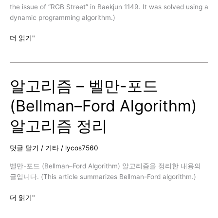
[BAEKJOON]
the issue of “RGB Street” in Baekjun 1149. It was solved using a
dynamic programming algorithm.)
백
더 읽기"
준
1149
번
알고리즘 – 벨만-포드
(RGB
거
(Bellman–Ford Algorithm)
리,
C++)
알고리즘 정리
[BAEKJOON]
댓글 달기
/
기타
/
lycos7560
벨만-포드 (Bellman–Ford Algorithm) 알고리즘을 정리한 내용의
글입니다. (This article summarizes Bellman-Ford algorithm.)
알
더 읽기"
고