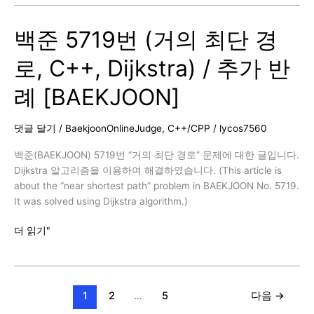
리
즘
백준 5719번 (거의 최단 경
–
벨
로, C++, Dijkstra) / 추가 반
만-
포
례 [BAEKJOON]
드
(Bellman–
Ford
댓글 달기
/
BaekjoonOnlineJudge
,
C++/CPP
/
lycos7560
Algorithm)
알
백준(BAEKJOON) 5719번 “거의 최단 경로” 문제에 대한 글입니다.
고
Dijkstra 알고리즘을 이용하여 해결하였습니다. (This article is
리
about the “near shortest path” problem in BAEKJOON No. 5719.
즘
It was solved using Dijkstra algorithm.)
정
백
더 읽기"
리
준
5719
번
(거
1
2
…
5
다음
→
의