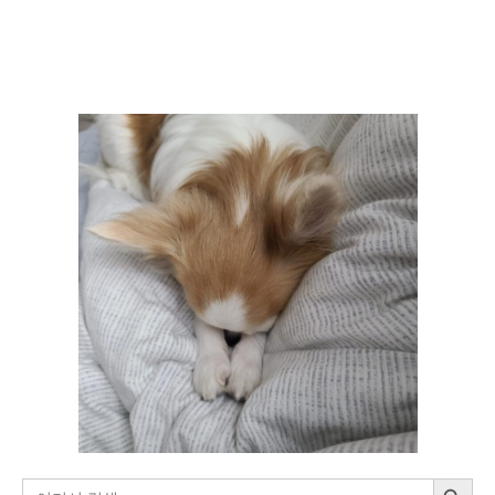
최
단
경
로,
C++,
Dijkstra)
/
추
가
반
례
[BAEKJOON]
검색 버튼
검