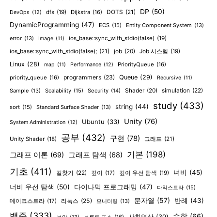
DP
(50)
DOTS
(21)
dfs
(19)
Dijkstra
(16)
DevOps
(12)
DynamicProgramming
(47)
ECS
(15)
Entity Component System
(13)
error
(13)
ios_base::sync_with_stdio(false)
(19)
Image
(11)
ios_base::sync_with_stdio(false);
(21)
job
(20)
Job 시스템
(19)
Linux
(28)
PriorityQueue
(16)
map
(11)
Performance
(12)
programmers
(23)
Queue
(29)
priority_queue
(16)
Recursive
(11)
Shader
(20)
simulation
(22)
Sample
(13)
Scalability
(15)
Security
(14)
study
(433)
string
(44)
sort
(15)
Standard Surface Shader
(13)
Unity
(76)
Ubuntu
(33)
System Administration
(12)
공부
(432)
구현
(78)
그래프
(21)
Unity Shader
(18)
기본
(198)
그래프 이론
(69)
그래프 탐색
(68)
기초
(411)
너비
(45)
길찾기
(22)
깊이
(17)
깊이 우선 탐색
(19)
너비 우선 탐색
(50)
다이나믹 프로그래밍
(47)
다익스트라
(15)
문자열
(57)
반례
(43)
리눅스
(25)
데이크스트라
(17)
모니터링
(13)
백준
(333)
수학
(66)
사칙연산
(30)