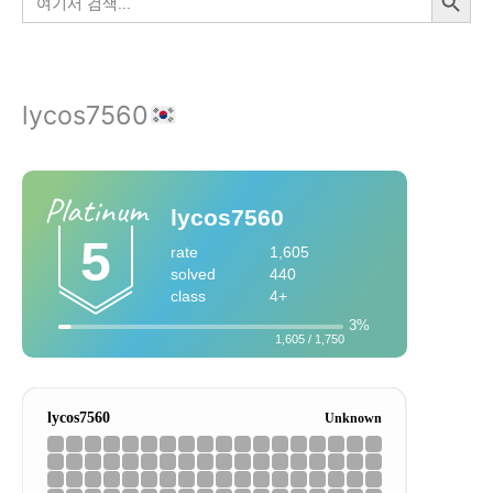
색:
lycos7560