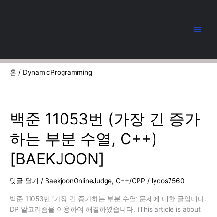
콘
텐
츠
로
건
너
뛰
홈
DynamicProgramming
기
백준 11053번 (가장 긴 증가
하는 부분 수열, C++)
[BAEKJOON]
댓글 달기
/
BaekjoonOnlineJudge
,
C++/CPP
/
lycos7560
백준 11053번 ‘가장 긴 증가하는 부분 수열’ 문제에 대한 글입니다.
DP 알고리즘을 이용하여 해결하였습니다. (This article is about