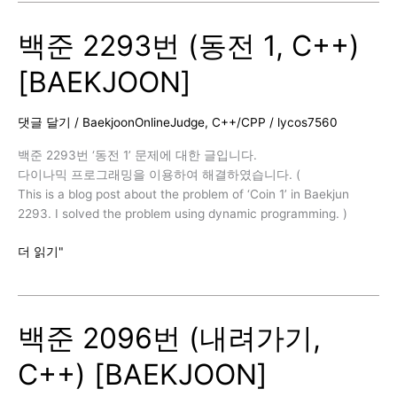
번
백준 2293번 (동전 1, C++)
(알
약,
[BAEKJOON]
C++)
[BAEKJOON]
댓글 달기
/
BaekjoonOnlineJudge
,
C++/CPP
/
lycos7560
백준 2293번 ‘동전 1’ 문제에 대한 글입니다.
다이나믹 프로그래밍을 이용하여 해결하였습니다. (
This is a blog post about the problem of ‘Coin 1’ in Baekjun
2293. I solved the problem using dynamic programming. )
백
더 읽기"
준
2293
번
백준 2096번 (내려가기,
(동
전
C++) [BAEKJOON]
1,
C++)