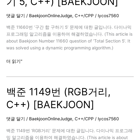
기 5, C++) [BAEKJOON]
댓글 달기
/
BaekjoonOnlineJudge
,
C++/CPP
/
lycos7560
백준 11660번 ‘구간 합 구하기 5’ 문제에 대한 글입니다. 다이나믹
프로그래밍 알고리즘을 이용하여 해결하였습니다. (This article is
about Baekjoon Number 11660 question of ‘Total Section 5’. It
was solved using a dynamic programming algorithm.)
백
더 읽기"
준
11660
번
백준 1149번 (RGB거리,
(구
간
C++) [BAEKJOON]
합
구
하
댓글 달기
/
BaekjoonOnlineJudge
,
C++/CPP
/
lycos7560
기
5,
백준 1149번 ‘RGB거리’ 문제에 대한 글입니다. 다이나믹 프로그래
C++)
밍 알고리즘을 이용하여 해결하였습니다. (This article is about