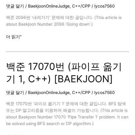
[BAEKJOON]
댓글 달기
/
BaekjoonOnlineJudge
,
C++/CPP
/
lycos7560
백준 2096번 ‘내려가기’ 문제에 대한 글입니다. (This article is
about Baekjoon Number 2096 ‘Going down’.)
백
더 읽기"
준
2096
번
백준 17070번 (파이프 옮기
(내
려
기 1, C++) [BAEKJOON]
가
기,
C++)
댓글 달기
/
BaekjoonOnlineJudge
,
C++/CPP
/
lycos7560
[BAEKJOON]
백준 17070번 ‘파이프 옮기기 1’ 문제에 대한 글입니다. BFS 탐색
또는 DP 알고리즘을 이용하여 해결이 가능합니다. (This article is
about Baekjoon Number 17070 ‘Pipe Transfer 1’ problem. It can
be solved using BFS search or DP algorithm.)