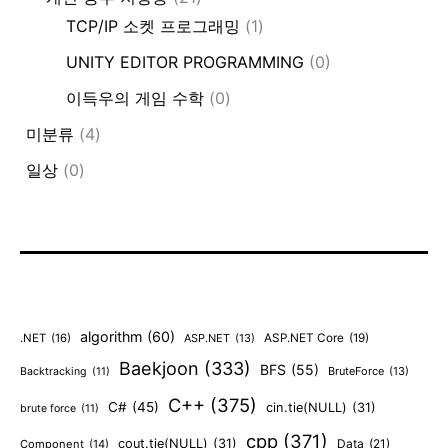
TCP/IP 소켓 프로그래밍
(1)
UNITY EDITOR PROGRAMMING
(0)
이득우의 게임 수학
(0)
미분류
(4)
일상
(0)
algorithm
(60)
.NET
(16)
ASP.NET
(13)
ASP.NET Core
(19)
Baekjoon
(333)
BFS
(55)
BruteForce
(13)
Backtracking
(11)
C++
(375)
C#
(45)
cin.tie(NULL)
(31)
brute force
(11)
cpp
(371)
cout.tie(NULL)
(31)
Data
(21)
Component
(14)