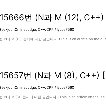
5666번 (N과 M (12), C++)
BaekjoonOnlineJudge
,
C++/CPP
/
lycos7560
]
‘N과 M (12)’ 문제에 대한 글입니다. (This is an article on the quest
5657번 (N과 M (8), C++) 
BaekjoonOnlineJudge
,
C++/CPP
/
lycos7560
‘N과 M (8) ‘ 문제에 대한 글입니다. (This is an article on the issue 
]