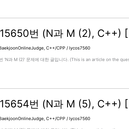
5650번 (N과 M (2), C++) 
BaekjoonOnlineJudge
,
C++/CPP
/
lycos7560
‘N과 M (2)’ 문제에 대한 글입니다. (This is an article on the questi
]
5654번 (N과 M (5), C++) 
BaekjoonOnlineJudge
,
C++/CPP
/
lycos7560