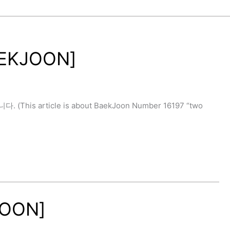
AEKJOON]
 article is about BaekJoon Number 16197 “two
JOON]