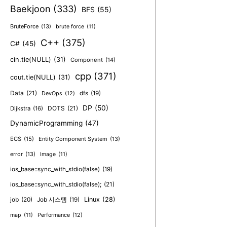
번
Baekjoon
(333)
BFS
(55)
(좋
BruteForce
(13)
은
brute force
(11)
수
C++
(375)
C#
(45)
열,
cin.tie(NULL)
(31)
Component
(14)
C++,
cpp
(371)
Backtrackin
cout.tie(NULL)
(31)
[BAEKJOON
Data
(21)
dfs
(19)
DevOps
(12)
DP
(50)
DOTS
(21)
Dijkstra
(16)
DynamicProgramming
(47)
ECS
(15)
Entity Component System
(13)
error
(13)
Image
(11)
ios_base::sync_with_stdio(false)
(19)
ios_base::sync_with_stdio(false);
(21)
job
(20)
Linux
(28)
Job 시스템
(19)
map
(11)
Performance
(12)