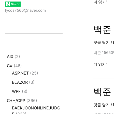
백
더 읽기"
준
lycos7560@naver.com
15657
번
(N
백준 1
과
M
댓글 달기
/
(8),
C++)
백준 15650번 
AIX
(2)
[BAEKJOON
백
더 읽기"
C#
(46)
준
ASP.NET
(25)
15650
BLAZOR
(3)
번
(N
백준 1
WPF
(3)
과
C++/CPP
(366)
M
댓글 달기
/
(2),
BAEKJOONONLINEJUDG
C++)