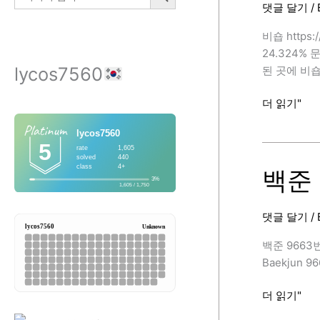
댓글 달기
/
C++)
[BAEKJOON
비숍 https
24.324%
lycos7560
된 곳에 비
백
더 읽기"
준
1799
번
(비
백준 
숍,
C++)
댓글 달기
/
[BAEKJOON
백준 9663번 
Baekjun 966
백
더 읽기"
준