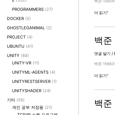
E
(332)
백준 15654번 
[BAEKJOON
PROGRAMMERS
(27)
백
더 읽기"
DOCKER
(5)
준
15654
GHOSTLEGANIMAL
(2)
번
PROJECT
(4)
(N
백준 
과
UBUNTU
(41)
M
댓글 달기
/
UNITY
(88)
(5),
C++)
UNITY-VR
(11)
백준 15663번 
[BAEKJOON
UNITYML-AGENTS
(4)
백
더 읽기"
UNITYRESTSERVER
(1)
준
15663
UNITYSHADER
(24)
번
기타
(56)
(N
백준 1
과
개인 공부 저장용
(21)
M
TCP/IP 소켓 프로그래