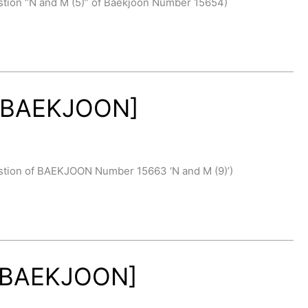
on “N and M (5)” of Baekjoon Number 15654)
[BAEKJOON]
ion of BAEKJOON Number 15663 ‘N and M (9)’)
[BAEKJOON]