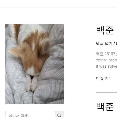
백준 
댓글 달기
/
백준 16197
coins” pro
It was solv
백
더 읽기"
준
16197
번
(두
백준 
동
검색 버튼
검
전,
색: