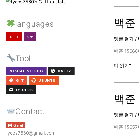
9663
번
(N-
백준 1
languages
Queen,
C++)
댓글 달기
/
[BAEKJOON
백준 15666번 
Tool
백
더 읽기"
준
15666
번
(N
백준 1
과
Contact
M
댓글 달기
/
(12),
C++)
백준 15657번 
[BAEKJOON
lycos7560@gmail.com