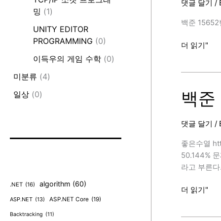
댓글 달기
/
(9),
밍
(1)
C++)
백준 15652번 
UNITY EDITOR
[BAEKJOON
PROGRAMMING
(0)
백
더 읽기"
준
이득우의 게임 수학
(0)
15652
미분류
(4)
번
(N
백준 
일상
(0)
과
M
댓글 달기
/
(4),
C++)
좋은수열 htt
[BAEKJOON
50.144%
라고 부른다
algorithm
(60)
.NET
(16)
백
더 읽기"
ASP.NET
(13)
ASP.NET Core
(19)
준
2661
Backtracking
(11)