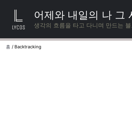
콘
텐
어제와 내일의 나 그
츠
로
생각의 흐름을 타고 다니며 만드는 
건
너
뛰
홈
Backtracking
기