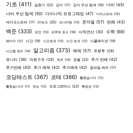
기초
(411)
너비
(45)
길찾기
(22)
깊이
(17)
깊이 우선 탐색
(19)
너비 우선 탐색
(50)
다이나믹 프로그래밍
(47)
다익스트라
(15)
문자열
(57)
반례
(43)
리눅스
(25)
데이크스트라
(17)
모니터링
(13)
백준
(333)
수학
(66)
사칙연산
(30)
보안
(13)
브루트 포스
(16)
시간
(19)
시간초과
(13)
시뮬레이션
(19)
쉐이더
(12)
시간 초과
(12)
알고리즘
(373)
예제
(57)
우분투
(28)
시스템 관리
(14)
유니티
(36)
추가 반례
(42)
자료구조
(29)
정렬
(22)
재귀
(15)
추가반례
(40)
추가 예제
(42)
추가예제
(42)
컴파일 에러
(17)
코딩테스트
(367)
코테
(366)
틀렸습니다
(12)
프로그래머스
(23)
확장성
(13)
틀렸습니다!
(11)
파싱
(12)