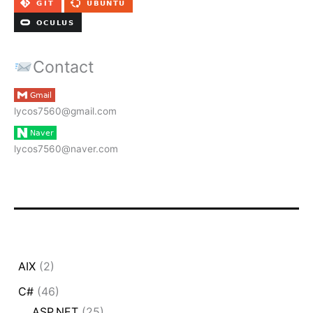
Contact
lycos7560@gmail.com
lycos7560@naver.com
AIX
(2)
C#
(46)
ASP.NET
(25)