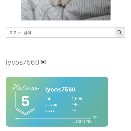
검색 버튼
검
색:
lycos7560