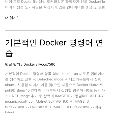
너에 로드 Dockerfile 생성 도커파일은 확장자가 없음 Dockerfile
이미지 생성 도커파일은 확장자가 없음 컨테이너를 생성 및 실행
Docker
더 읽기"
에
서
HTML
기본적인 Docker 명령어 연
페
이
습
지
배
포
댓글 달기
/
Docker
/
lycos7560
기본적인 Docker 명령어 항목 의미 docker run 새로운 컨테이너
를 생성하고 실행 -d Detached mode → 백그라운드에서 실행
ubuntu 사용할 이미지 이름 (없으면 자동으로 Docker Hub에서
pull함) sleep 10 컨테이너 내부에서 실행할 명령어 (10초 동안 대
기) .NET Image 추가 두 항목의 IMAGE ID가 동일REPOSITORY:
mcr.microsoft.com/dotnet/sdkTAG: 9.0 → IMAGE ID:
08fe223b9022TAG: latest → IMAGE ID: 08fe223b9022이유:
latest