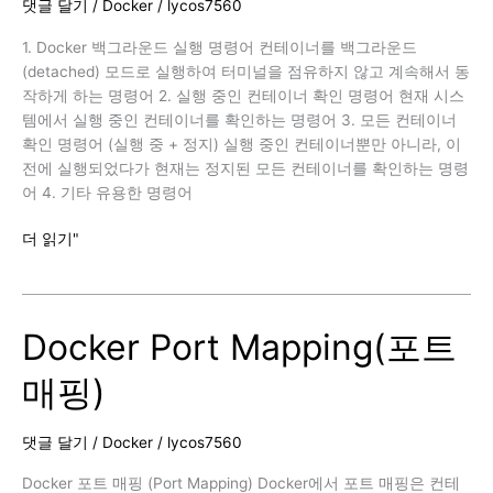
댓글 달기
/
Docker
/
lycos7560
로
그
1. Docker 백그라운드 실행 명령어 컨테이너를 백그라운드
인
(detached) 모드로 실행하여 터미널을 점유하지 않고 계속해서 동
(OAuth)
작하게 하는 명령어 2. 실행 중인 컨테이너 확인 명령어 현재 시스
전
템에서 실행 중인 컨테이너를 확인하는 명령어 3. 모든 컨테이너
체
확인 명령어 (실행 중 + 정지) 실행 중인 컨테이너뿐만 아니라, 이
흐
전에 실행되었다가 현재는 정지된 모든 컨테이너를 확인하는 명령
름
어 4. 기타 유용한 명령어
분
석
Docker
더 읽기"
백
그
라
Docker Port Mapping(포트
운
드
매핑)
실
행
명
댓글 달기
/
Docker
/
lycos7560
령
어
Docker 포트 매핑 (Port Mapping) Docker에서 포트 매핑은 컨테