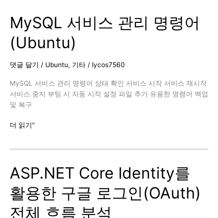
Guide
MySQL 서비스 관리 명령어
(Apache
가
(Ubuntu)
상
호
스
댓글 달기
/
Ubuntu
,
기타
/
lycos7560
트
설
MySQL 서비스 관리 명령어 상태 확인 서비스 시작 서비스 재시작
정)
서비스 중지 부팅 시 자동 시작 설정 파일 추가 유용한 명령어 백업
및 복구
MySQL
더 읽기"
서
비
스
ASP.NET Core Identity를
관
리
활용한 구글 로그인(OAuth)
명
령
전체 흐름 분석
어