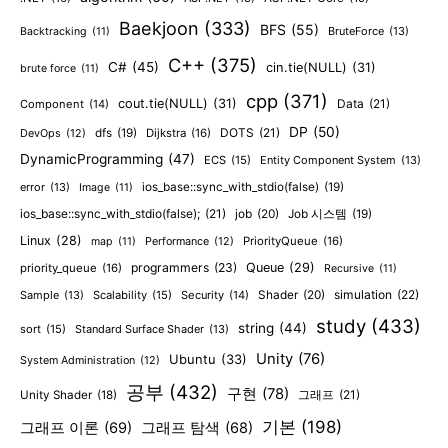
Baekjoon
(333)
BFS
(55)
BruteForce
(13)
Backtracking
(11)
C++
(375)
C#
(45)
cin.tie(NULL)
(31)
brute force
(11)
cpp
(371)
cout.tie(NULL)
(31)
Data
(21)
Component
(14)
DP
(50)
DOTS
(21)
dfs
(19)
Dijkstra
(16)
DevOps
(12)
DynamicProgramming
(47)
ECS
(15)
Entity Component System
(13)
error
(13)
ios_base::sync_with_stdio(false)
(19)
Image
(11)
ios_base::sync_with_stdio(false);
(21)
job
(20)
Job 시스템
(19)
Linux
(28)
PriorityQueue
(16)
map
(11)
Performance
(12)
programmers
(23)
Queue
(29)
priority_queue
(16)
Recursive
(11)
Shader
(20)
simulation
(22)
Sample
(13)
Scalability
(15)
Security
(14)
study
(433)
string
(44)
sort
(15)
Standard Surface Shader
(13)
Unity
(76)
Ubuntu
(33)
System Administration
(12)
공부
(432)
구현
(78)
그래프
(21)
Unity Shader
(18)
기본
(198)
그래프 이론
(69)
그래프 탐색
(68)