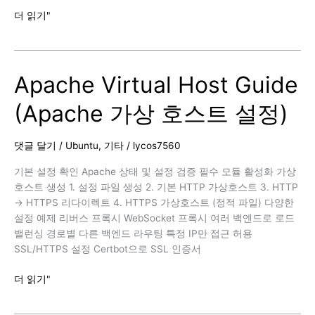
MySQL
더 읽기"
데
이
터
Apache Virtual Host Guide
베
이
(Apache 가상 호스트 설정)
스
&
테
댓글 달기
/
Ubuntu
,
기타
/
lycos7560
이
블
기본 설정 확인 Apache 상태 및 설정 검증 필수 모듈 활성화 가상
용
호스트 생성 1. 설정 파일 생성 2. 기본 HTTP 가상호스트 3. HTTP
량
→ HTTPS 리다이렉트 4. HTTPS 가상호스트 (정적 파일) 다양한
확
설정 예제 리버스 프록시 WebSocket 프록시 여러 백엔드로 로드
인
밸런싱 경로별 다른 백엔드 라우팅 특정 IP만 접근 허용
SSL/HTTPS 설정 Certbot으로 SSL 인증서
Apache
더 읽기"
Virtual
Host