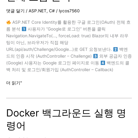
(Ubuntu)
댓글 달기
/
ASP.NET
,
C#
/
lycos7560
ASP.NET Core Identity를 활용한 구글 로그인(OAuth) 전체 흐
름 분석
사용자가 “Google로 로그인” 버튼을 클릭
Navigation.NavigateTo(…, forceLoad: true) Blazor의 내부 라우
팅이 아닌, 브라우저가 직접 해당
URL(api/auth/Challenge/Google…)로 GET 요청보낸다.
백엔
드의 인증 시작 (AuthController – Challenge)
외부 공급자 인증
(Google) 사용자는 Google 로그인 페이지로 이동
백엔드의 콜
백 처리 및 로그인/회원가입 (AuthController – Callback)
ASP.NET
더 읽기"
Core
Identity
를
Docker 백그라운드 실행 명
활
용
령어
한
구
글