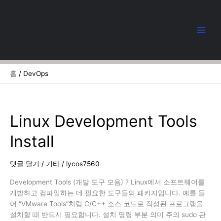
콘
텐
츠
로
건
너
뛰
홈
DevOps
기
Linux Development Tools
Install
댓글 달기
/
기타
/
lycos7560
Development Tools (개발 도구 모음) ? Linux에서 소프트웨어를
개발하고 컴파일하는 데 필요한 도구들의 패키지입니다. 예를 들
어 “VMware Tools”처럼 C/C++ 소스 코드로 작성된 프로그램을
설치할 때 반드시 필요합니다. 설치 명령 부분 의미 주의 sudo 관