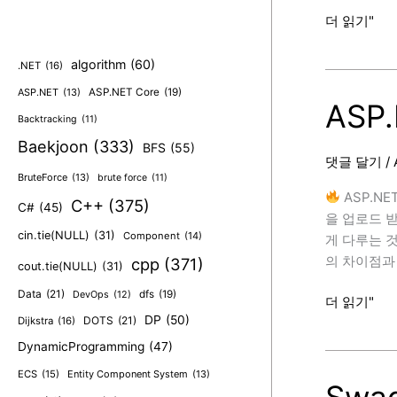
ASP.NET
더 읽기"
Identity
데
algorithm
(60)
.NET
(16)
이
ASP.NET
(13)
ASP.NET Core
(19)
터
ASP
Backtracking
(11)
베
Baekjoon
(333)
이
BFS
(55)
댓글 달기
/
스
BruteForce
(13)
brute force
(11)
ASP.NE
C++
(375)
C#
(45)
을 업로드 받
cin.tie(NULL)
(31)
Component
(14)
게 다루는 것이 
의 차이점과 
cpp
(371)
cout.tie(NULL)
(31)
Data
(21)
dfs
(19)
DevOps
(12)
ASP.NET
더 읽기"
DP
(50)
Core
DOTS
(21)
Dijkstra
(16)
파
DynamicProgramming
(47)
일
ECS
(15)
Entity Component System
(13)
처