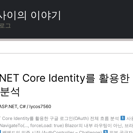
 사이의 이야기
블로그
.NET Core Identity를 활
 분석
ASP.NET
,
C#
/
lycos7560
T Core Identity를 활용한 구글 로그인(OAuth) 전체 흐름 분석
사용
n.NavigateTo(…, forceLoad: true) Blazor의 내부 라우팅이 아닌,
백엔드의 인증 시작 (AuthController – Challenge)
외부 공급자 