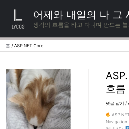
콘
텐
어제와 내일의 나 그
츠
로
생각의 흐름을 타고 다니며 만드는 
건
너
뛰
홈
ASP.NET Core
기
ASP
흐름
댓글 달기
/
ASP.NE
Navigatio
청보낸다.