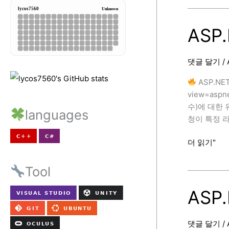
름
IdentityOpt
분
기
석
본
ASP.
예
제
댓글 달기
/
ASP.NET 
view=asp
수)에 대한 
languages
청이 특정 
ASP.NET
더 읽기"
Core
Route
Tool
Constraints
ASP
댓글 달기
/