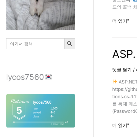
드의 콜백 처리 
ASP.NET
더 읽기"
Core
Identity
검색 버튼
검
를
색:
활
ASP.
용
한
댓글 달기
/
구
lycos7560
글
ASP.NET
로
https://gi
그
tions.cs
인
를 통해 패스
(OAuth)
(Passwo
전
체
ASP.NET
더 읽기"
흐
Core