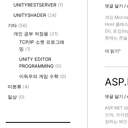
UNITYRESTSERVER
(1)
댓글 달기
/
UNITYSHADER
(24)
개요 Micro
Host 클래스
기타
(56)
DI), 로깅
개인 공부 저장용
(21)
현재는 콘솔 
TCP/IP 소켓 프로그래
밍
(1)
Microsoft.E
더 읽기"
호
UNITY EDITOR
스
PROGRAMMING
(0)
팅
이득우의 게임 수학
(0)
모
ASP
델
미분류
(4)
(Hosting
댓글 달기
/
일상
(0)
Model)
ASP.NET
으며, 각각
장하는 메인 테