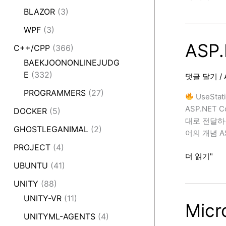
과
BLAZOR
(3)
MailKit
WPF
(3)
패
키
ASP.
C++/CPP
(366)
지
BAEKJOONONLINEJUDG
빌
E
(332)
댓글 달기
/
드
오
PROGRAMMERS
(27)
UseStati
류
ASP.NET
DOCKER
(5)
대로 전달하는
GHOSTLEGANIMAL
(2)
어의 개념 A
PROJECT
(4)
ASP.NET
더 읽기"
UBUNTU
(41)
Core
–
UNITY
(88)
UseStaticFi
UNITY-VR
(11)
Micr
UNITYML-AGENTS
(4)