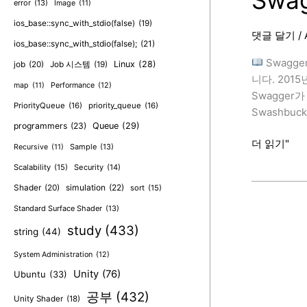
Swag
error
(13)
Image
(11)
리:
FileResult
ios_base::sync_with_stdio(false)
(19)
댓글 달기
/
및
ios_base::sync_with_stdio(false);
(21)
인
Swagge
job
(20)
Linux
(28)
Job 시스템
(19)
터
니다. 2015
map
(11)
Performance
(12)
페
Swagger
이
PriorityQueue
(16)
priority_queue
(16)
Swashbuc
스
programmers
(23)
Queue
(29)
Swagger/O
더 읽기"
Sample
(13)
Recursive
(11)
for
Scalability
(15)
Security
(14)
.NET
Shader
(20)
simulation
(22)
sort
(15)
Standard Surface Shader
(13)
study
(433)
string
(44)
System Administration
(12)
Unity
(76)
Ubuntu
(33)
공부
(432)
Unity Shader
(18)