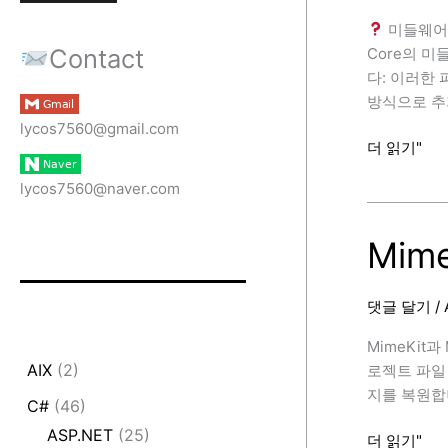
미들웨어(Mid
Contact
Core의 
다: 이러한
방식으로 추
lycos7560@gmail.com
ASP.NET
더 읽기"
Core
lycos7560@naver.com
의
미
들
Mim
웨
어
댓글 달기
/
(Middlewar
MimeKit
AIX
(2)
로젝트 파일 
지를 복원합
C#
(46)
ASP.NET
(25)
MimeKit
더 읽기"