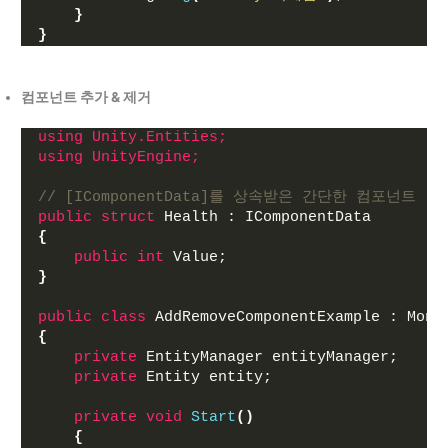
}
}
컴포넌트 추가 & 제거
using 
Unity.Entities;
using 
UnityEngine;
// [IComponentData]를 상속받은 간단한 컴포넌트
public
struct
 Health : IComponentData
{
public
int
 Value;
}
public
class
 AddRemoveComponentExample : Mono
{
private
 EntityManager entityManager;
private
 Entity entity;
private
void
Start
()
{