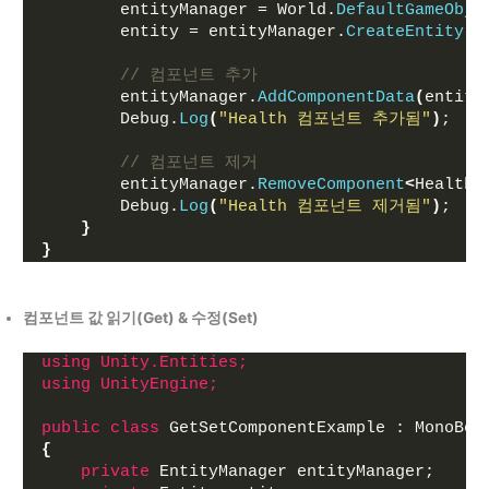
        entityManager = World.
DefaultGameObje
        entity = entityManager.
CreateEntity
()
// 컴포넌트 추가
        entityManager.
AddComponentData
(
entity
        Debug.
Log
(
"Health 컴포넌트 추가됨"
)
;
// 컴포넌트 제거
        entityManager.
RemoveComponent
<
Health
>
        Debug.
Log
(
"Health 컴포넌트 제거됨"
)
;
}
}
컴포넌트 값 읽기(Get) & 수정(Set)
using 
Unity.Entities;
using 
UnityEngine;
public
class
 GetSetComponentExample : MonoBeh
{
private
 EntityManager entityManager;