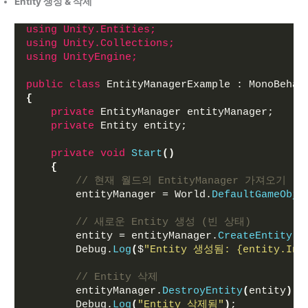
Entity 생성 & 삭제
using 
Unity.Entities;
using 
Unity.Collections;
using 
UnityEngine;
public
class
 EntityManagerExample : MonoBehav
{
private
 EntityManager entityManager;
private
 Entity entity;
private
void
Start
()
{
// 현재 월드의 EntityManager 가져오기
        entityManager = World.
DefaultGameObje
// 새로운 Entity 생성 (빈 상태)
        entity = entityManager.
CreateEntity
()
        Debug.
Log
(
$
"Entity 생성됨: 
{entity.Ind
// Entity 삭제
        entityManager.
DestroyEntity
(
entity
)
;
        Debug.
Log
(
"Entity 삭제됨"
)
;