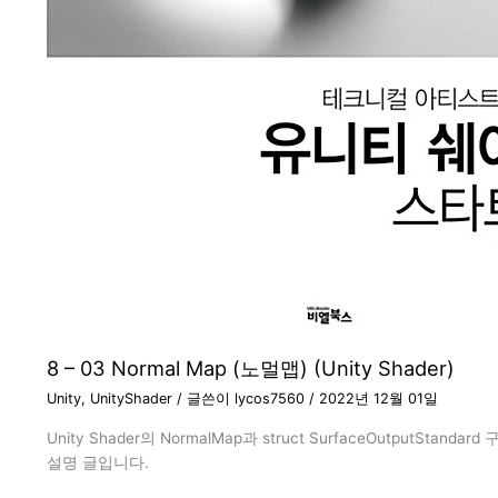
8 – 03 Normal Map (노멀맵) (Unity Shader)
Unity
,
UnityShader
/ 글쓴이
lycos7560
/
2022년 12월 01일
Unity Shader의 NormalMap과 struct SurfaceOutputStand
설명 글입니다.