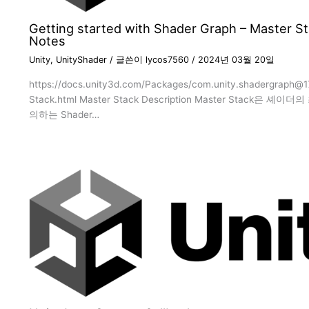
Getting started with Shader Graph – Master St
Notes
Unity
,
UnityShader
/ 글쓴이
lycos7560
/
2024년 03월 20일
https://docs.unity3d.com/Packages/com.unity.shadergraph@1
Stack.html Master Stack Description Master Stack은 
의하는 Shader…