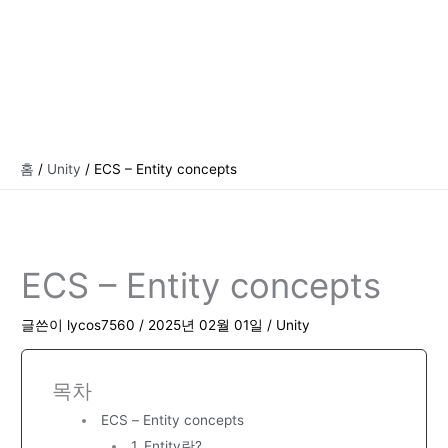
홈
Unity
ECS – Entity concepts
ECS – Entity concepts
글쓴이
lycos7560
/
2025년 02월 01일
/
Unity
목차
ECS – Entity concepts
1. Entity란?