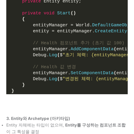
private
 Entity entity;
private
void
Start
()
{
        entityManager = World.
DefaultGameObje
        entity = entityManager.
CreateEntity
()
// Health 컴포넌트 추가 (초기 값 100)
        entityManager.
AddComponentData
(
entity
        Debug.
Log
(
$
"초기 체력: 
{entityManager.
// Health 값 변경
        entityManager.
SetComponentData
(
entity
        Debug.
Log
(
$
"변경된 체력: 
{entityManager
}
}
3. Entity와
Archetype
(아키타입)
Entity 자체에는 타입이 없으며,
Entity를 구성하는 컴포넌트 조합
이 그 특성을 결정