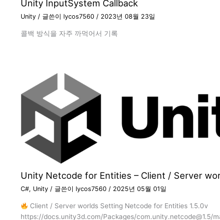
Unity InputSystem Callback
Unity
/ 글쓴이
lycos7560
/
2023년 08월 23일
콜백 방식을 자주 까먹어서 기록
Unity Netcode for Entities – Client / Server wo
C#
,
Unity
/ 글쓴이
lycos7560
/
2025년 05월 01일
Client / Server worlds Setting Netcode for Entities 1.5.0v
https://docs.unity3d.com/Packages/com.unity.netcode@1.5/m