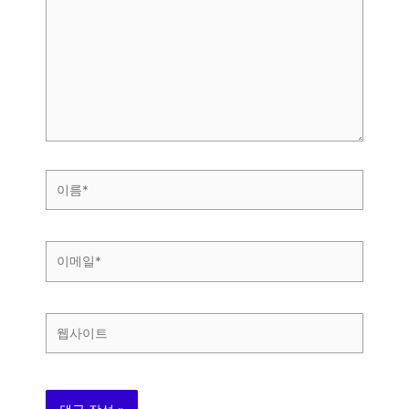
에
입
력
하
세
요...
이
름
*
이
메
일
*
웹
사
이
트