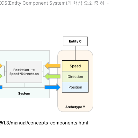
서 ECS(Entity Component System)의 핵심 요소 중 하나
체
es@1.3/manual/concepts-components.html