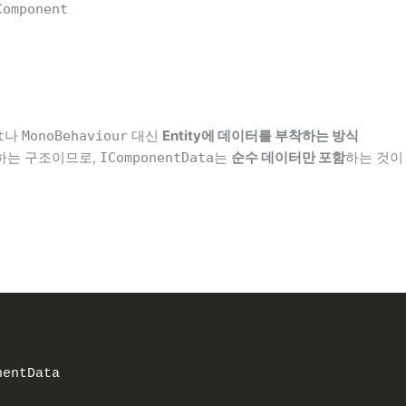
Component
나
대신
Entity에 데이터를 부착하는 방식
t
MonoBehaviour
화하는 구조이므로,
는
순수 데이터만 포함
하는 것이
IComponentData
nentData