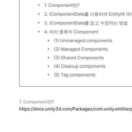
1. Component란?
2. IComponentData를 사용하여 Entity에
3. IComponentData를 읽고 수정하는 방법
4. 여러 종류의 Component
(1) Unmanaged components
(2) Managed Components
(3) Shared Components
(4) Cleanup components
(5) Tag components
1. Component란?
https://docs.unity3d.com/Packages/com.unity.entiti