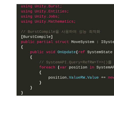
using 
Unity.Burst;
using 
Unity.Entities;
using 
Unity.Jobs;
using 
Unity.Mathematics;
// BurstCompile을 사용하여 성능 최적화
[
BurstCompile
]
public
partial
struct
 MoveSystem : ISyst
{
public
void
OnUpdate
(
ref
 SystemState
{
// SystemAPI.Query<RefRW<T
foreach
(
var
 position 
in
 SystemA
{
            position.
ValueRW
.
Value
 += 
ne
}
}
}