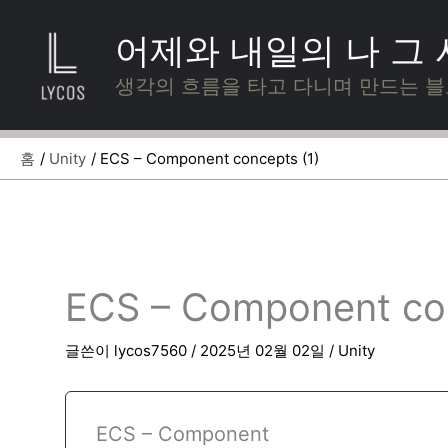
콘
텐
어제와 내일의 나 그
츠
로
생각의 흐름을 타고 다니며 만드는 
건
너
뛰
홈
Unity
ECS – Component concepts (1)
기
ECS – Component con
글쓴이
lycos7560
/
2025년 02월 02일
/
Unity
ECS – Component