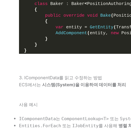
class
 Baker : Baker
<
PositionAuthorin
{
public
override
void
Bake
(
Positi
{
var
 entity = 
GetEntity
(
Trans
AddComponent
(
entity, 
new
 Pos
}
}
}
3. IComponentData를 읽고 수정하는 방법
ECS에서는
시스템(System)을 이용하여 데이터를 처리
사용 예시
는
또는
IComponentData
ComponentLookup<T>
Syst
또는
를 사용해
병렬 
Entities.ForEach
IJobEntity