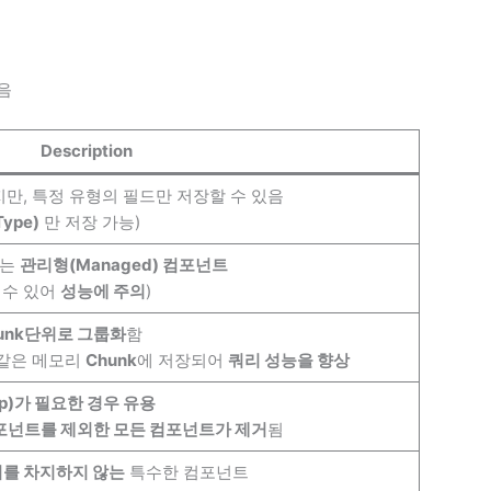
음
Description
만, 특정 유형의 필드만 저장할 수 있음
Type)
만 저장 가능)
있는
관리형(Managed) 컴포넌트
 수 있어
성능에 주의
)
unk단위로 그룹화
함
 같은 메모리
Chunk
에 저장되어
쿼리 성능을 향상
up)가 필요한 경우 유용
 컴포넌트를 제외한 모든 컴포넌트가 제거
됨
를 차지하지 않는
특수한 컴포넌트