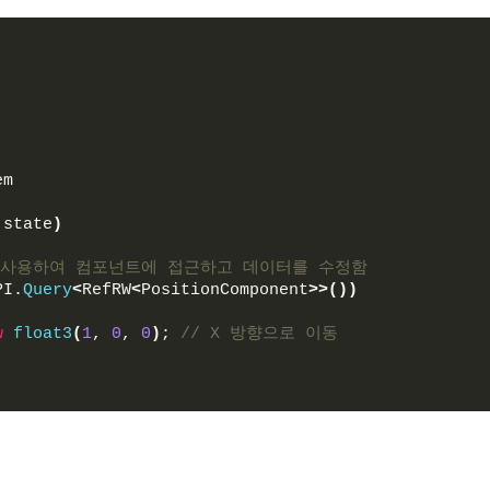
em
 state
)
>>()를 사용하여 컴포넌트에 접근하고 데이터를 수정함
PI.
Query
<
RefRW
<
PositionComponent
>>())
w
float3
(
1
, 
0
, 
0
)
; 
// X 방향으로 이동