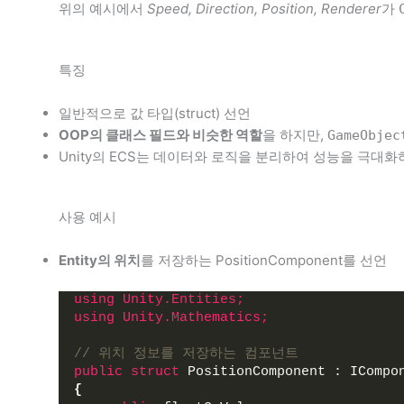
위의 예시에서
Speed, Direction, Position, Renderer
가
특징
일반적으로 값 타입(struct) 선언
OOP의 클래스 필드와 비슷한 역할
을 하지만,
GameObjec
Unity의 ECS는 데이터와 로직을 분리하여 성능을 극대
사용 예시
Entity의 위치
를 저장하는 PositionComponent를 선언
using 
Unity.Entities;
using 
Unity.Mathematics;
// 위치 정보를 저장하는 컴포넌트
public
struct
 PositionComponent : ICompo
{