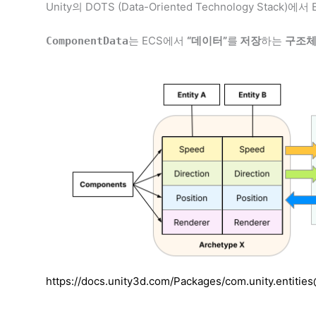
Unity의 DOTS (Data-Oriented Technology Stack)에
는 ECS에서
“데이터”
를
저장
하는
구조
ComponentData
https://docs.unity3d.com/Packages/com.unity.entiti