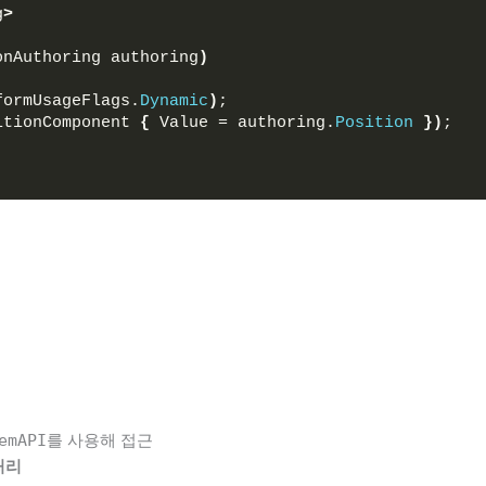
g
>
onAuthoring authoring
)
formUsageFlags.
Dynamic
)
;
itionComponent 
{
 Value = authoring.
Position
})
;
를 사용해 접근
emAPI
처리