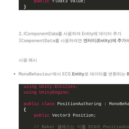
public
 float3 Value;
}
2. IComponentData를 사용하여 Entity에 데이터 추가
를 사용하려면
엔터티(Entity)에 추가
IComponentData
사용 예시
에서 ECS
Entity
로 데이터를 변환하는
MonoBehaviour
using 
Unity.Entities;
using 
UnityEngine;
public
class
 PositionAuthoring : MonoBeh
{
public
 Vector3 Position;
// Baker 클래스는 이를 ECS의 Positio