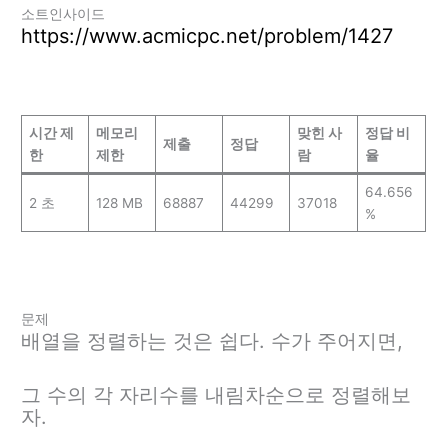
소트인사이드
https://www.acmicpc.net/problem/1427
시간 제
메모리
맞힌 사
정답 비
제출
정답
한
제한
람
율
64.656
2 초
128 MB
68887
44299
37018
%
문제
배열을 정렬하는 것은 쉽다. 수가 주어지면,
그 수의 각 자리수를 내림차순으로 정렬해보
자.