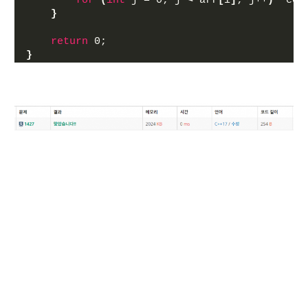
for
(
int
 j = 0; j 
<
 arr
[
i
]
; j++
)
  cou
}
return
 0;
}