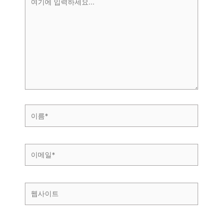
기
에
입
력
하
세
요...
이
름
*
이
메
일
*
웹
사
이
트