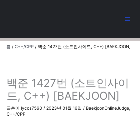
콘
텐
츠
로
건
너
뛰
홈
C++/CPP
백준 1427번 (소트인사이드, C++) [BAEKJOON]
기
백준 1427번 (소트인사이
드, C++) [BAEKJOON]
글쓴이
lycos7560
/
2023년 01월 16일
/
BaekjoonOnlineJudge
,
C++/CPP