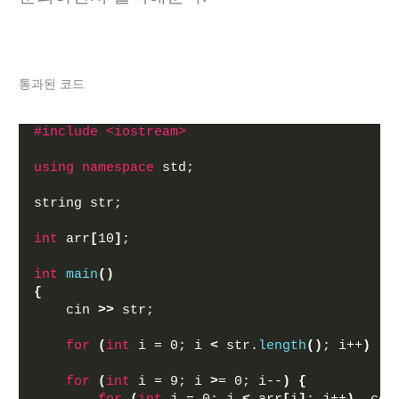
통과된 코드
#include <iostream>
using
namespace
 std;
string str;
int
 arr
[
10
]
;
int
main
()
{
    cin 
>>
 str;
for
(
int
 i = 0; i 
<
 str.
length
()
; i++
)
  a
for
(
int
 i = 9; i 
>
= 0; i--
)
{