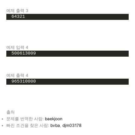
예제 출력 3
64321
예제 입력 4
500613009
예제 출력 4
965310000
출처
문제를 번역한 사람:
baekjoon
빠진 조건을 찾은 사람:
bvba
,
djm03178