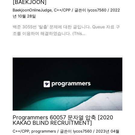
[BAEKJOON]
BaekjoonOnlineJudge
,
C++/CPP
/ 글쓴이
lycos7560
/
2022
년 10월 28일
백준 3055번 '탈출' 문제에 대한 글입니다. Queue 자료 구
조를 이용하여 해결하였습니다. (This…
Programmers 60057 문자열 압축 [2020
KAKAO BLIND RECRUITMENT]
C++/CPP
,
programmers
/ 글쓴이
lycos7560
/
2023년 04월