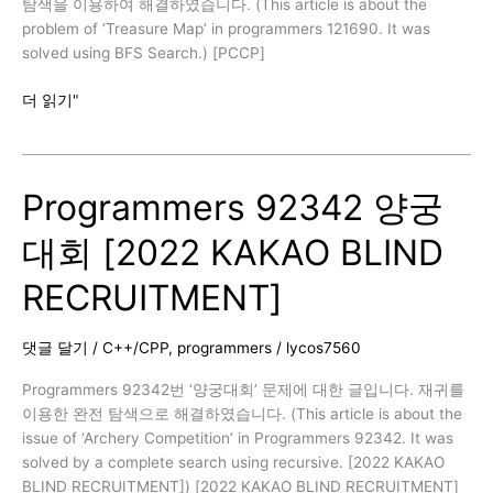
탐색을 이용하여 해결하였습니다. (This article is about the
problem of ‘Treasure Map’ in programmers 121690. It was
solved using BFS Search.) [PCCP]
Programmers
더 읽기"
121690
4
번
Programmers 92342 양궁
보
물
대회 [2022 KAKAO BLIND
지
도
RECRUITMENT]
[PCCP
모
의
댓글 달기
/
C++/CPP
,
programmers
/
lycos7560
고
사
Programmers 92342번 ‘양궁대회’ 문제에 대한 글입니다. 재귀를
2
이용한 완전 탐색으로 해결하였습니다. (This article is about the
회]
issue of ‘Archery Competition’ in Programmers 92342. It was
solved by a complete search using recursive. [2022 KAKAO
BLIND RECRUITMENT]) [2022 KAKAO BLIND RECRUITMENT]