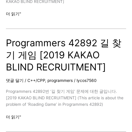
KAKAO BLIND RECRUITMENT]
Programmers
더 읽기"
60063
블
록
Programmers 42892 길 찾
이
동
기 게임 [2019 KAKAO
하
기
BLIND RECRUITMENT]
[2020
KAKAO
BLIND
댓글 달기
/
C++/CPP
,
programmers
/
lycos7560
RECRUITMENT]
Programmers 42892번 ‘길 찾기 게임’ 문제에 대한 글입니다.
[2019 KAKAO BLIND RECRUITMENT] (This article is about the
problem of ‘Roading Game’ in Programmers 42892)
Programmers
더 읽기"
42892
길