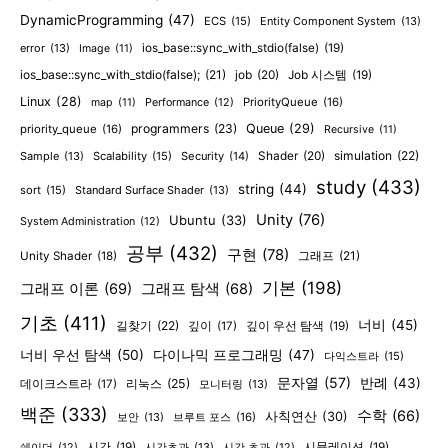
DynamicProgramming
(47)
ECS
(15)
Entity Component System
(13)
error
(13)
ios_base::sync_with_stdio(false)
(19)
Image
(11)
ios_base::sync_with_stdio(false);
(21)
job
(20)
Job 시스템
(19)
Linux
(28)
PriorityQueue
(16)
map
(11)
Performance
(12)
programmers
(23)
Queue
(29)
priority_queue
(16)
Recursive
(11)
Shader
(20)
simulation
(22)
Sample
(13)
Scalability
(15)
Security
(14)
study
(433)
string
(44)
sort
(15)
Standard Surface Shader
(13)
Unity
(76)
Ubuntu
(33)
System Administration
(12)
공부
(432)
구현
(78)
그래프
(21)
Unity Shader
(18)
기본
(198)
그래프 이론
(69)
그래프 탐색
(68)
기초
(411)
너비
(45)
길찾기
(22)
깊이
(17)
깊이 우선 탐색
(19)
너비 우선 탐색
(50)
다이나믹 프로그래밍
(47)
다익스트라
(15)
문자열
(57)
반례
(43)
리눅스
(25)
데이크스트라
(17)
모니터링
(13)
백준
(333)
수학
(66)
사칙연산
(30)
보안
(13)
브루트 포스
(16)
시간
(19)
시간초과
(13)
시뮬레이션
(19)
쉐이더
(12)
시간 초과
(12)