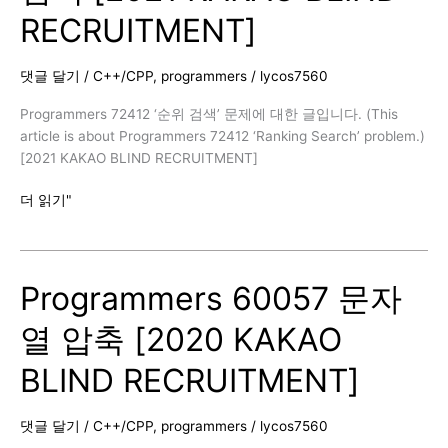
KAKAO
RECRUITMENT]
BLIND
RECRUITMENT]
댓글 달기
/
C++/CPP
,
programmers
/
lycos7560
Programmers 72412 ‘순위 검색’ 문제에 대한 글입니다. (This
article is about Programmers 72412 ‘Ranking Search’ problem.)
[2021 KAKAO BLIND RECRUITMENT]
Programmers
더 읽기"
72412
순
위
Programmers 60057 문자
검
색
열 압축 [2020 KAKAO
[2021
KAKAO
BLIND RECRUITMENT]
BLIND
RECRUITMENT]
댓글 달기
/
C++/CPP
,
programmers
/
lycos7560