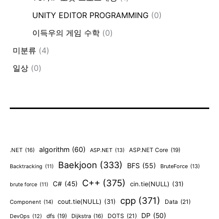
UNITY EDITOR PROGRAMMING
(0)
이득우의 게임 수학
(0)
미분류
(4)
일상
(0)
algorithm
(60)
.NET
(16)
ASP.NET
(13)
ASP.NET Core
(19)
Baekjoon
(333)
BFS
(55)
BruteForce
(13)
Backtracking
(11)
C++
(375)
C#
(45)
cin.tie(NULL)
(31)
brute force
(11)
cpp
(371)
cout.tie(NULL)
(31)
Data
(21)
Component
(14)
DP
(50)
DOTS
(21)
dfs
(19)
Dijkstra
(16)
DevOps
(12)