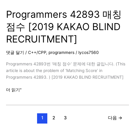
찾
Programmers 42893 매칭
기
게
점수 [2019 KAKAO BLIND
임
[2019
RECRUITMENT]
KAKAO
BLIND
RECRUITMENT]
댓글 달기
/
C++/CPP
,
programmers
/
lycos7560
Programmers 42893번 ‘매칭 점수’ 문제에 대한 글입니다. (This
article is about the problem of ‘Matching Score’ in
Programmers 42893. ) [2019 KAKAO BLIND RECRUITMENT]
Programmers
더 읽기"
42893
매
칭
점
1
2
3
다음
→
수
[2019