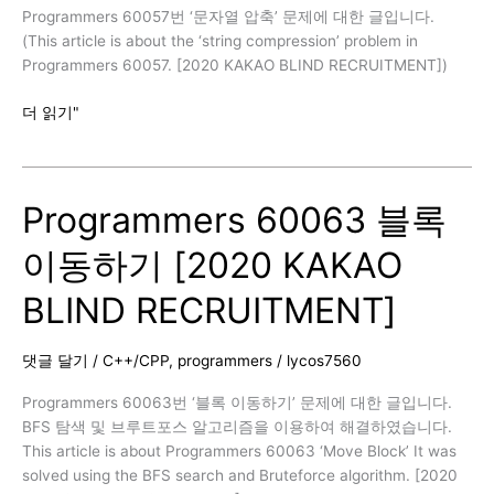
Programmers 60057번 ‘문자열 압축’ 문제에 대한 글입니다.
(This article is about the ‘string compression’ problem in
Programmers 60057. [2020 KAKAO BLIND RECRUITMENT])
Programmers
더 읽기"
60057
문
자
Programmers 60063 블록
열
압
이동하기 [2020 KAKAO
축
[2020
BLIND RECRUITMENT]
KAKAO
BLIND
RECRUITMENT]
댓글 달기
/
C++/CPP
,
programmers
/
lycos7560
Programmers 60063번 ‘블록 이동하기’ 문제에 대한 글입니다.
BFS 탐색 및 브루트포스 알고리즘을 이용하여 해결하였습니다.
This article is about Programmers 60063 ‘Move Block’ It was
solved using the BFS search and Bruteforce algorithm. [2020