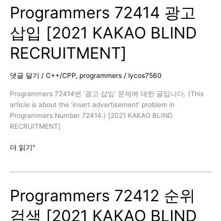
Programmers 72414 광고
아
이
삽입 [2021 KAKAO BLIND
디
추
RECRUITMENT]
천
[2021
KAKAO
댓글 달기
/
C++/CPP
,
programmers
/
lycos7560
BLIND
RECRUITMENT]
Programmers 72414번 ‘광고 삽입’ 문제에 대한 글입니다. (This
article is about the ‘insert advertisement’ problem in
Programmers Number 72414.) [2021 KAKAO BLIND
RECRUITMENT]
Programmers
더 읽기"
72414
광
고
Programmers 72412 순위
삽
입
검색 [2021 KAKAO BLIND
[2021