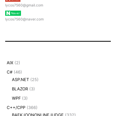
lycos7560@gmail.com
lycos7560@naver.com
AIX
(2)
C#
(46)
ASP.NET
(25)
BLAZOR
(3)
WPF
(3)
C++/CPP
(366)
BAEKJOONONLINEJUDGE
(332)