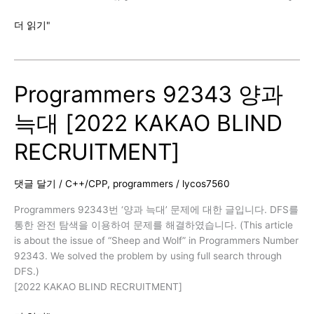
Programmers
더 읽기"
92342
양
궁
Programmers 92343 양과
대
회
늑대 [2022 KAKAO BLIND
[2022
KAKAO
RECRUITMENT]
BLIND
RECRUITMENT]
댓글 달기
/
C++/CPP
,
programmers
/
lycos7560
Programmers 92343번 ‘양과 늑대’ 문제에 대한 글입니다. DFS를
통한 완전 탐색을 이용하여 문제를 해결하였습니다. (This article
is about the issue of “Sheep and Wolf” in Programmers Number
92343. We solved the problem by using full search through
DFS.)
[2022 KAKAO BLIND RECRUITMENT]