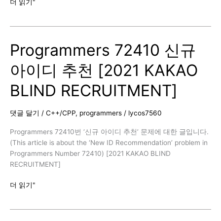
Programmers
더 읽기"
92343
양
과
Programmers 72410 신규
늑
대
아이디 추천 [2021 KAKAO
[2022
KAKAO
BLIND RECRUITMENT]
BLIND
RECRUITMENT]
댓글 달기
/
C++/CPP
,
programmers
/
lycos7560
Programmers 72410번 ‘신규 아이디 추천’ 문제에 대한 글입니다.
(This article is about the ‘New ID Recommendation’ problem in
Programmers Number 72410) [2021 KAKAO BLIND
RECRUITMENT]
Programmers
더 읽기"
72410
신
규