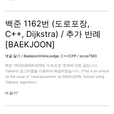
준
10217
번
백준 1162번 (도로포장,
(KCM
Travel,
C++, Dijkstra) / 추가 반례
C++,
Dijkstra)
[BAEKJOON]
[BAEKJOON]
댓글 달기
/
BaekjoonOnlineJudge
,
C++/CPP
/
lycos7560
백준 1162번(BAEKJOON) ‘도로포장’ 문제에 대한 글입니다.
‘Dijkstra’ 알고리즘을 이용하여 해결하였습니다. (This is an article
on the issue of ‘road pavement’ by BAEKJOON. Solved using
‘Dijkstra’ algorithm.)
백
더 읽기"
준
1162
번