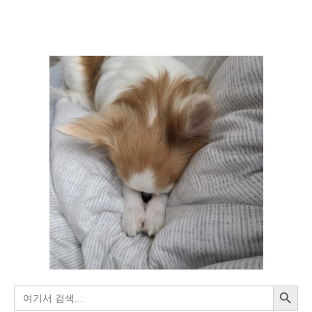
용
구
하
기,
C++,
Dijkstra)
/
추
가
반
례
[BAEKJOON]
검색 버튼
검
색: