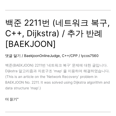
준
7662
번
백준 2211번 (네트워크 복구,
(이
중
C++, Dijkstra) / 추가 반례
우
선
[BAEKJOON]
순
위
큐,
댓글 달기
/
BaekjoonOnlineJudge
,
C++/CPP
/
lycos7560
C++,
Multiset)
백준(BAEKJOON) 2211번 ‘네트워크 복구’ 문제에 대한 글입니다.
/
Dijkstra 알고리즘과 자료구조 ‘map’ 을 이용하여 해결하였습니다.
추
(This is an article on the ‘Network Recovery’ problem in
가
BAEKJOON No. 2211. It was solved using Dijkstra algorithm and
반
data structure ‘map’.)
례
백
더 읽기"
[BAEKJOON]
준
2211
번