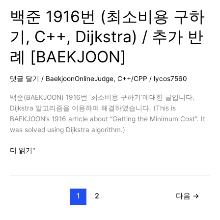
백준 1916번 (최소비용 구하
(네
트
기, C++, Dijkstra) / 추가 반
워
크
례 [BAEKJOON]
복
구,
C++,
댓글 달기
/
BaekjoonOnlineJudge
,
C++/CPP
/
lycos7560
Dijkstra)
/
백준(BAEKJOON) 1916번 ‘최소비용 구하기’에대한 글입니다.
추
Dijkstra 알고리즘을 이용하여 해결하였습니다. (This is
가
BAEKJOON’s 1916 article about “Getting the Minimum Cost”. It
반
was solved using Dijkstra algorithm.)
례
백
더 읽기"
[BAEKJOON]
준
1916
번
(최
1
2
다음
→
소
비