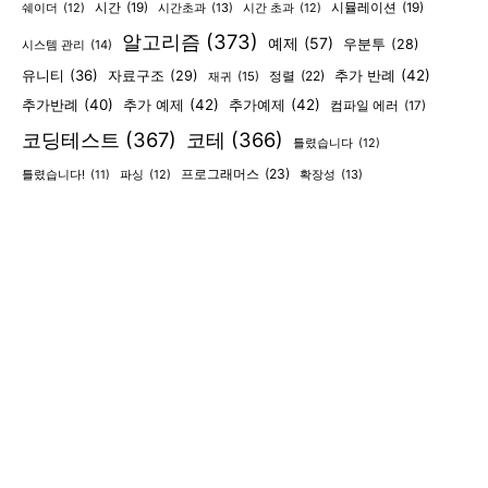
시간
(19)
시간초과
(13)
시뮬레이션
(19)
쉐이더
(12)
시간 초과
(12)
알고리즘
(373)
예제
(57)
우분투
(28)
시스템 관리
(14)
유니티
(36)
추가 반례
(42)
자료구조
(29)
정렬
(22)
재귀
(15)
추가반례
(40)
추가 예제
(42)
추가예제
(42)
컴파일 에러
(17)
코딩테스트
(367)
코테
(366)
틀렸습니다
(12)
프로그래머스
(23)
확장성
(13)
틀렸습니다!
(11)
파싱
(12)