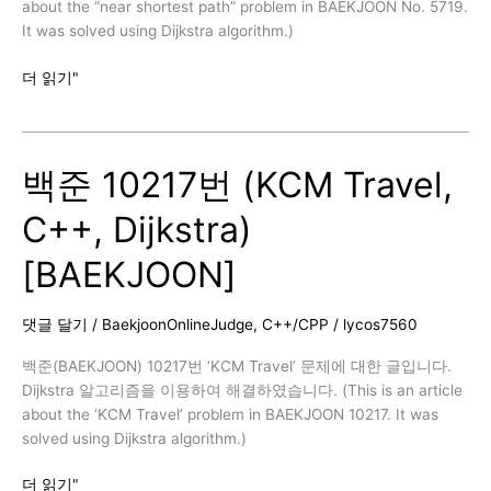
about the “near shortest path” problem in BAEKJOON No. 5719.
It was solved using Dijkstra algorithm.)
백
더 읽기"
준
5719
번
백준 10217번 (KCM Travel,
(거
의
C++, Dijkstra)
최
단
[BAEKJOON]
경
로,
C++,
댓글 달기
/
BaekjoonOnlineJudge
,
C++/CPP
/
lycos7560
Dijkstra)
/
백준(BAEKJOON) 10217번 ‘KCM Travel’ 문제에 대한 글입니다.
추
Dijkstra 알고리즘을 이용하여 해결하였습니다. (This is an article
가
about the ‘KCM Travel’ problem in BAEKJOON 10217. It was
반
solved using Dijkstra algorithm.)
례
백
더 읽기"
[BAEKJOON]