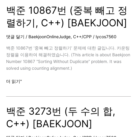
번
백준 10867번 (중복 빼고 정
(대
표
렬하기, C++) [BAEKJOON]
값
2,
C++)
댓글 달기
/
BaekjoonOnlineJudge
,
C++/CPP
/
lycos7560
[BAEKJOON]
백준 10867번 ‘중복 빼고 정렬하기’ 문제에 대한 글입니다. 카운팅
정렬을 이용하여 해결하였습니다. (This article is about Baekjoon
Number 10867 “Sorting Without Duplicate” problem. It was
solved using counting alignment.)
백
더 읽기"
준
10867
번
백준 3273번 (두 수의 합,
(중
복
C++) [BAEKJOON]
빼
고
정