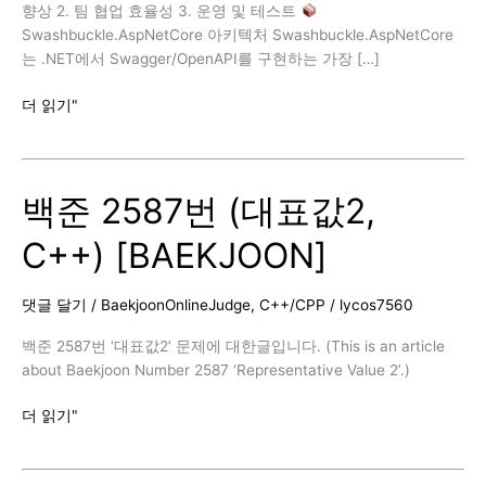
향상 2. 팀 협업 효율성 3. 운영 및 테스트
Swashbuckle.AspNetCore 아키텍처 Swashbuckle.AspNetCore
는 .NET에서 Swagger/OpenAPI를 구현하는 가장 […]
Swagger/OpenAPI
더 읽기"
for
.NET
백준 2587번 (대표값2,
C++) [BAEKJOON]
댓글 달기
/
BaekjoonOnlineJudge
,
C++/CPP
/
lycos7560
백준 2587번 ‘대표값2’ 문제에 대한글입니다. (This is an article
about Baekjoon Number 2587 ‘Representative Value 2’.)
백
더 읽기"
준
2587