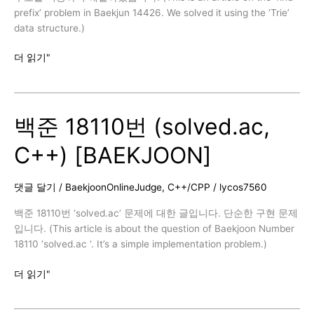
prefix’ problem in Baekjun 14426. We solved it using the ‘Trie’
data structure.)
백
더 읽기"
준
14426
번
백준 18110번 (solved.ac,
(접
두
C++) [BAEKJOON]
사
찾
기,
댓글 달기
/
BaekjoonOnlineJudge
,
C++/CPP
/
lycos7560
C++)
[BAEKJOON]
백준 18110번 ‘solved.ac’ 문제에 대한 글입니다. 단순한 구현 문제
입니다. (This article is about the question of Baekjoon Number
18110 ‘solved.ac ‘. It’s a simple implementation problem.)
백
더 읽기"
준
18110