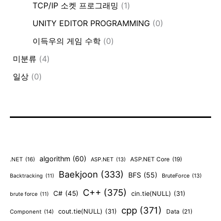
TCP/IP 소켓 프로그래밍
(1)
UNITY EDITOR PROGRAMMING
(0)
이득우의 게임 수학
(0)
미분류
(4)
일상
(0)
algorithm
(60)
.NET
(16)
ASP.NET
(13)
ASP.NET Core
(19)
Baekjoon
(333)
BFS
(55)
BruteForce
(13)
Backtracking
(11)
C++
(375)
C#
(45)
cin.tie(NULL)
(31)
brute force
(11)
cpp
(371)
cout.tie(NULL)
(31)
Data
(21)
Component
(14)