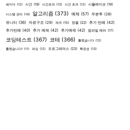
시간
(19)
시간초과
(13)
시뮬레이션
(19)
쉐이더
(12)
시간 초과
(12)
알고리즘
(373)
예제
(57)
우분투
(28)
시스템 관리
(14)
유니티
(36)
추가 반례
(42)
자료구조
(29)
정렬
(22)
재귀
(15)
추가반례
(40)
추가 예제
(42)
추가예제
(42)
컴파일 에러
(17)
코딩테스트
(367)
코테
(366)
틀렸습니다
(12)
프로그래머스
(23)
확장성
(13)
틀렸습니다!
(11)
파싱
(12)