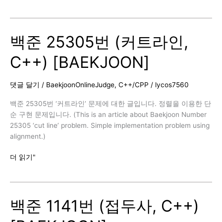
준
1026
번
백준 25305번 (커트라인,
(보
물,
C++) [BAEKJOON]
C++)
[BAEKJOON]
댓글 달기
/
BaekjoonOnlineJudge
,
C++/CPP
/
lycos7560
백준 25305번 ‘커트라인’ 문제에 대한 글입니다. 정렬을 이용한 단
순 구현 문제입니다. (This is an article about Baekjoon Number
25305 ‘cut line’ problem. Simple implementation problem using
alignment.)
백
더 읽기"
준
25305
번
백준 1141번 (접두사, C++)
(커
트