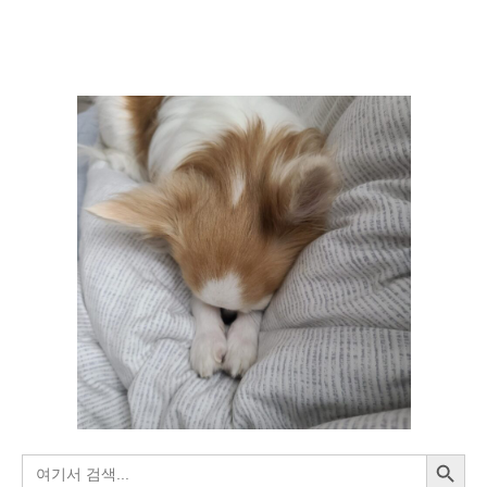
드,
C++,
Binary
Search)
[BAEKJOON]
검색 버튼
검
색: