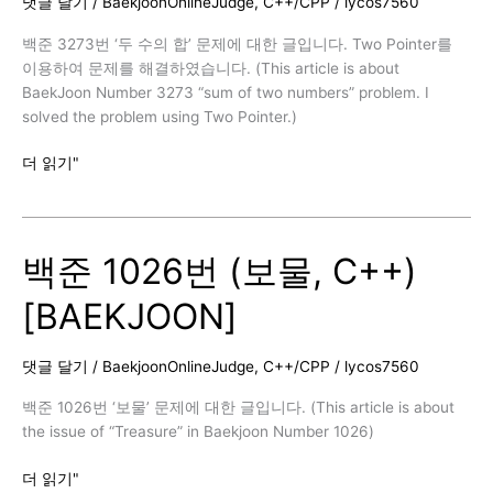
댓글 달기
/
BaekjoonOnlineJudge
,
C++/CPP
/
lycos7560
렬
하
백준 3273번 ‘두 수의 합’ 문제에 대한 글입니다. Two Pointer를
기,
이용하여 문제를 해결하였습니다. (This article is about
C++)
BaekJoon Number 3273 “sum of two numbers” problem. I
[BAEKJOON]
solved the problem using Two Pointer.)
백
더 읽기"
준
3273
번
백준 1026번 (보물, C++)
(두
수
[BAEKJOON]
의
합,
C++)
댓글 달기
/
BaekjoonOnlineJudge
,
C++/CPP
/
lycos7560
[BAEKJOON]
백준 1026번 ‘보물’ 문제에 대한 글입니다. (This article is about
the issue of “Treasure” in Baekjoon Number 1026)
백
더 읽기"