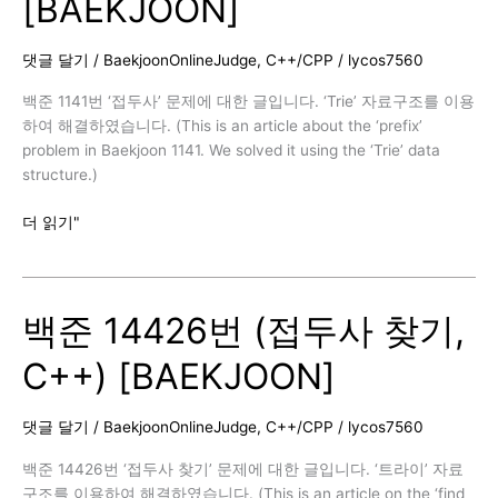
[BAEKJOON]
라
인,
C++)
댓글 달기
/
BaekjoonOnlineJudge
,
C++/CPP
/
lycos7560
[BAEKJOON]
백준 1141번 ‘접두사’ 문제에 대한 글입니다. ‘Trie’ 자료구조를 이용
하여 해결하였습니다. (This is an article about the ‘prefix’
problem in Baekjoon 1141. We solved it using the ‘Trie’ data
structure.)
백
더 읽기"
준
1141
번
백준 14426번 (접두사 찾기,
(접
두
C++) [BAEKJOON]
사,
C++)
[BAEKJOON]
댓글 달기
/
BaekjoonOnlineJudge
,
C++/CPP
/
lycos7560
백준 14426번 ‘접두사 찾기’ 문제에 대한 글입니다. ‘트라이’ 자료
구조를 이용하여 해결하였습니다. (This is an article on the ‘find