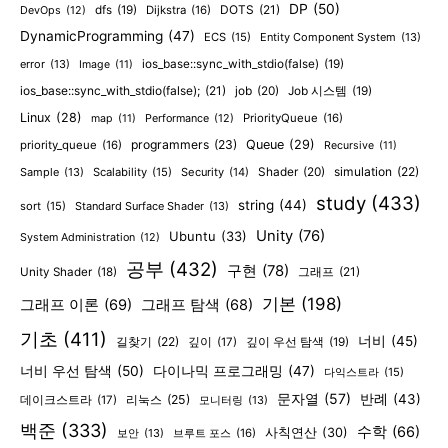
DP
(50)
DOTS
(21)
dfs
(19)
Dijkstra
(16)
DevOps
(12)
DynamicProgramming
(47)
ECS
(15)
Entity Component System
(13)
error
(13)
ios_base::sync_with_stdio(false)
(19)
Image
(11)
ios_base::sync_with_stdio(false);
(21)
job
(20)
Job 시스템
(19)
Linux
(28)
PriorityQueue
(16)
map
(11)
Performance
(12)
programmers
(23)
Queue
(29)
priority_queue
(16)
Recursive
(11)
Shader
(20)
simulation
(22)
Sample
(13)
Scalability
(15)
Security
(14)
study
(433)
string
(44)
sort
(15)
Standard Surface Shader
(13)
Unity
(76)
Ubuntu
(33)
System Administration
(12)
공부
(432)
구현
(78)
그래프
(21)
Unity Shader
(18)
기본
(198)
그래프 이론
(69)
그래프 탐색
(68)
기초
(411)
너비
(45)
길찾기
(22)
깊이
(17)
깊이 우선 탐색
(19)
너비 우선 탐색
(50)
다이나믹 프로그래밍
(47)
다익스트라
(15)
문자열
(57)
반례
(43)
리눅스
(25)
데이크스트라
(17)
모니터링
(13)
백준
(333)
수학
(66)
사칙연산
(30)
보안
(13)
브루트 포스
(16)