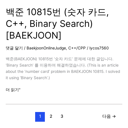
번
백준 10815번 (숫자 카드,
(solved.ac,
C++)
C++, Binary Search)
[BAEKJOON]
[BAEKJOON]
댓글 달기
/
BaekjoonOnlineJudge
,
C++/CPP
/
lycos7560
백준(BAEKJOON) 10815번 ‘숫자 카드’ 문제에 대한 글입니다.
‘Binary Search’ 를 이용하여 해결하였습니다. (This is an article
about the ‘number card’ problem in BAEKJOON 10815. I solved
it using ‘Binary Search’.)
백
더 읽기"
준
10815
번
(숫
1
2
3
다음
→
자
카