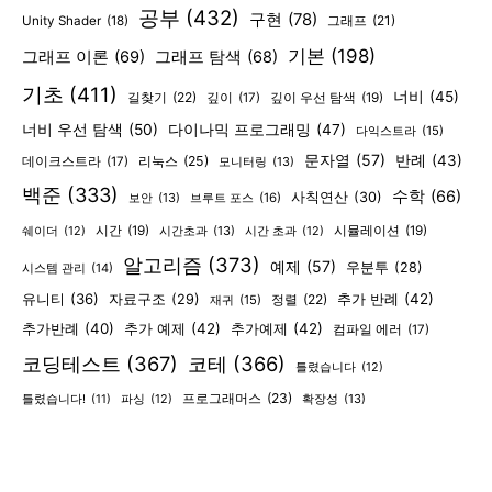
공부
(432)
구현
(78)
그래프
(21)
Unity Shader
(18)
기본
(198)
그래프 이론
(69)
그래프 탐색
(68)
기초
(411)
너비
(45)
길찾기
(22)
깊이
(17)
깊이 우선 탐색
(19)
너비 우선 탐색
(50)
다이나믹 프로그래밍
(47)
다익스트라
(15)
문자열
(57)
반례
(43)
리눅스
(25)
데이크스트라
(17)
모니터링
(13)
백준
(333)
수학
(66)
사칙연산
(30)
보안
(13)
브루트 포스
(16)
시간
(19)
시간초과
(13)
시뮬레이션
(19)
쉐이더
(12)
시간 초과
(12)
알고리즘
(373)
예제
(57)
우분투
(28)
시스템 관리
(14)
유니티
(36)
추가 반례
(42)
자료구조
(29)
정렬
(22)
재귀
(15)
추가반례
(40)
추가 예제
(42)
추가예제
(42)
컴파일 에러
(17)
코딩테스트
(367)
코테
(366)
틀렸습니다
(12)
프로그래머스
(23)
확장성
(13)
틀렸습니다!
(11)
파싱
(12)