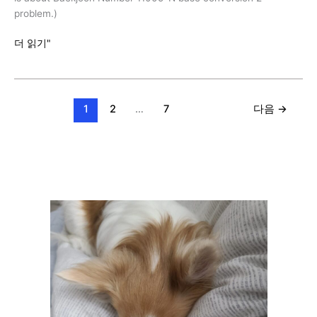
problem.)
백
더 읽기"
준
11005
번
(진
1
2
…
7
다음
→
법
변
환
2,
C++)
[BAEKJOON]