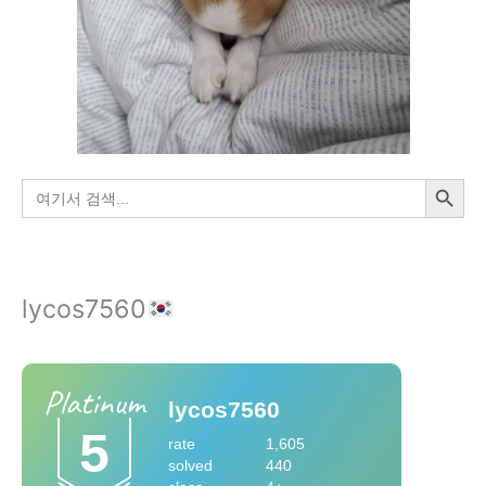
검색 버튼
검
색:
lycos7560