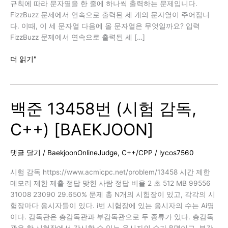
규칙에 따라 문자열을 한 줄에 하나씩 출력하는 문제입니다.
FizzBuzz 문제에서 연속으로 출력된 세 개의 문자열이 주어집니
다. 이때, 이 세 문자열 다음에 올 문자열은 무엇일까요? 입력
FizzBuzz 문제에서 연속으로 출력된 세 […]
백
더 읽기"
준
28702
번
백준 13458번 (시험 감독,
(FizzBuzz,
C++)
C++) [BAEKJOON]
[BAEKJOON]
댓글 달기
/
BaekjoonOnlineJudge
,
C++/CPP
/
lycos7560
시험 감독 https://www.acmicpc.net/problem/13458 시간 제한
메모리 제한 제출 정답 맞힌 사람 정답 비율 2 초 512 MB 99556
31008 23090 29.650% 문제 총 N개의 시험장이 있고, 각각의 시
험장마다 응시자들이 있다. i번 시험장에 있는 응시자의 수는 Ai명
이다. 감독관은 총감독관과 부감독관으로 두 종류가 있다. 총감독
관은 한 시험장에서 감시할 수 있는 응시자의 수가 B명이고, 부감