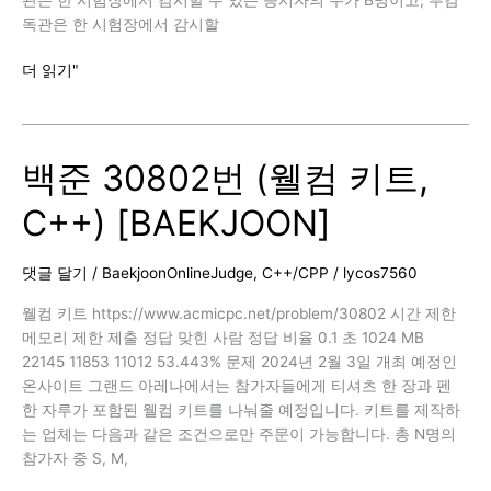
독관은 한 시험장에서 감시할
백
더 읽기"
준
13458
번
백준 30802번 (웰컴 키트,
(시
험
C++) [BAEKJOON]
감
독,
C++)
댓글 달기
/
BaekjoonOnlineJudge
,
C++/CPP
/
lycos7560
[BAEKJOON]
웰컴 키트 https://www.acmicpc.net/problem/30802 시간 제한
메모리 제한 제출 정답 맞힌 사람 정답 비율 0.1 초 1024 MB
22145 11853 11012 53.443% 문제 2024년 2월 3일 개최 예정인
온사이트 그랜드 아레나에서는 참가자들에게 티셔츠 한 장과 펜
한 자루가 포함된 웰컴 키트를 나눠줄 예정입니다. 키트를 제작하
는 업체는 다음과 같은 조건으로만 주문이 가능합니다. 총 N명의
참가자 중 S, M,