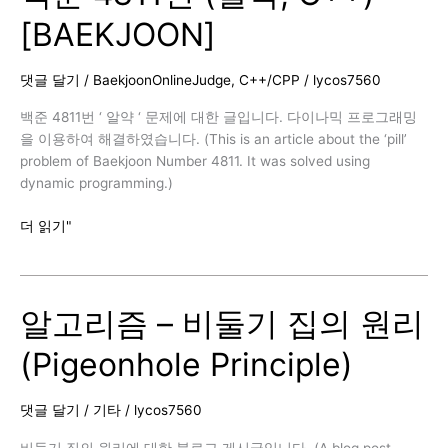
진
[BAEKJOON]
쌍,
C++)
[BAEKJOON]
댓글 달기
/
BaekjoonOnlineJudge
,
C++/CPP
/
lycos7560
백준 4811번 ‘ 알약 ‘ 문제에 대한 글입니다. 다이나믹 프로그래밍
을 이용하여 해결하였습니다. (This is an article about the ‘pill’
problem of Baekjoon Number 4811. It was solved using
dynamic programming.)
백
더 읽기"
준
4811
번
알고리즘 – 비둘기 집의 원리
(알
약,
(Pigeonhole Principle)
C++)
[BAEKJOON]
댓글 달기
/
기타
/
lycos7560
비둘기 집의 원리에 대한 블로그 게시글입니다. (A blog post