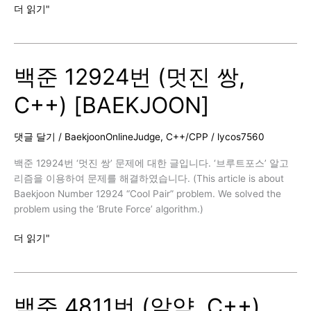
백
더 읽기"
준
30802
번
백준 12924번 (멋진 쌍,
(웰
컴
C++) [BAEKJOON]
키
트,
C++)
댓글 달기
/
BaekjoonOnlineJudge
,
C++/CPP
/
lycos7560
[BAEKJOON]
백준 12924번 ‘멋진 쌍’ 문제에 대한 글입니다. ‘브루트포스’ 알고
리즘을 이용하여 문제를 해결하였습니다. (This article is about
Baekjoon Number 12924 “Cool Pair” problem. We solved the
problem using the ‘Brute Force’ algorithm.)
백
더 읽기"
준
12924
번
백준 4811번 (알약, C++)
(멋