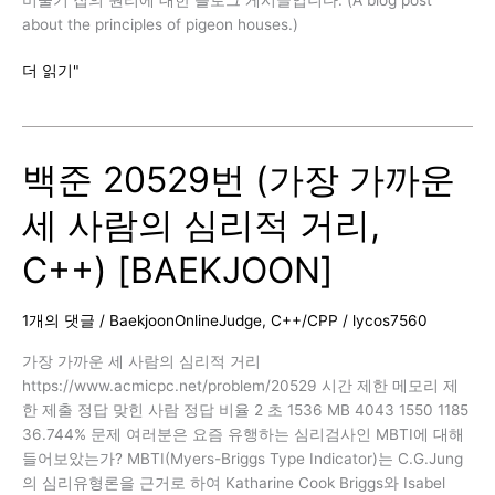
about the principles of pigeon houses.)
알
더 읽기"
고
리
즘
백준 20529번 (가장 가까운
–
비
세 사람의 심리적 거리,
둘
기
C++) [BAEKJOON]
집
의
원
1개의 댓글
/
BaekjoonOnlineJudge
,
C++/CPP
/
lycos7560
리
(Pigeonhole
가장 가까운 세 사람의 심리적 거리
Principle)
https://www.acmicpc.net/problem/20529 시간 제한 메모리 제
한 제출 정답 맞힌 사람 정답 비율 2 초 1536 MB 4043 1550 1185
36.744% 문제 여러분은 요즘 유행하는 심리검사인 MBTI에 대해
들어보았는가? MBTI(Myers-Briggs Type Indicator)는 C.G.Jung
의 심리유형론을 근거로 하여 Katharine Cook Briggs와 Isabel