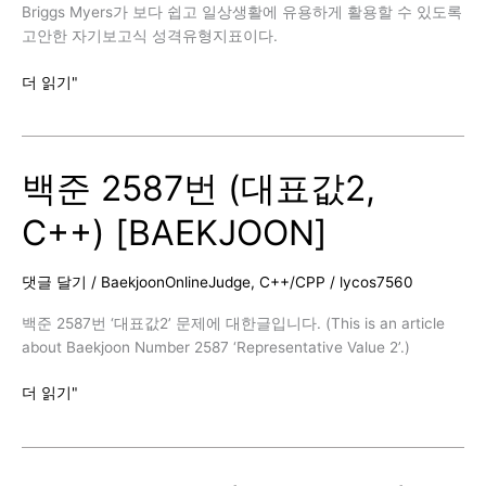
Briggs Myers가 보다 쉽고 일상생활에 유용하게 활용할 수 있도록
고안한 자기보고식 성격유형지표이다.
백
더 읽기"
준
20529
번
백준 2587번 (대표값2,
(가
장
C++) [BAEKJOON]
가
까
운
댓글 달기
/
BaekjoonOnlineJudge
,
C++/CPP
/
lycos7560
세
사
백준 2587번 ‘대표값2’ 문제에 대한글입니다. (This is an article
람
about Baekjoon Number 2587 ‘Representative Value 2’.)
의
심
백
더 읽기"
리
준
적
2587
거
번