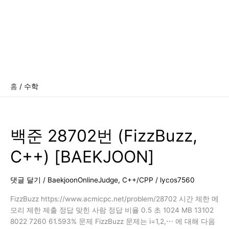
홈
수학
백준 28702번 (FizzBuzz,
C++) [BAEKJOON]
댓글 달기
/
BaekjoonOnlineJudge
,
C++/CPP
/
lycos7560
FizzBuzz https://www.acmicpc.net/problem/28702 시간 제한 메
모리 제한 제출 정답 맞힌 사람 정답 비율 0.5 초 1024 MB 13102
8022 7260 61.593% 문제 FizzBuzz 문제는 i=1,2,⋯ 에 대해 다음