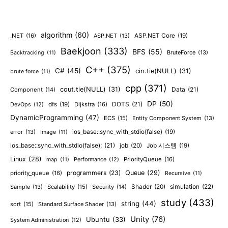
algorithm
(60)
.NET
(16)
ASP.NET
(13)
ASP.NET Core
(19)
Baekjoon
(333)
BFS
(55)
BruteForce
(13)
Backtracking
(11)
C++
(375)
C#
(45)
cin.tie(NULL)
(31)
brute force
(11)
cpp
(371)
cout.tie(NULL)
(31)
Data
(21)
Component
(14)
DP
(50)
DOTS
(21)
dfs
(19)
Dijkstra
(16)
DevOps
(12)
DynamicProgramming
(47)
ECS
(15)
Entity Component System
(13)
error
(13)
ios_base::sync_with_stdio(false)
(19)
Image
(11)
ios_base::sync_with_stdio(false);
(21)
job
(20)
Job 시스템
(19)
Linux
(28)
PriorityQueue
(16)
map
(11)
Performance
(12)
programmers
(23)
Queue
(29)
priority_queue
(16)
Recursive
(11)
Shader
(20)
simulation
(22)
Sample
(13)
Scalability
(15)
Security
(14)
study
(433)
string
(44)
sort
(15)
Standard Surface Shader
(13)
Unity
(76)
Ubuntu
(33)
System Administration
(12)