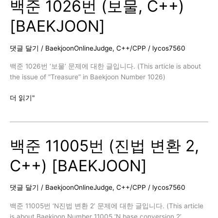
리,
백준 1026번 (보물, C++)
(대
C++)
표
[BAEKJOON]
[BAEKJOON]
값
2,
C++)
댓글 달기
/
BaekjoonOnlineJudge
,
C++/CPP
/
lycos7560
[BAEKJOON]
백준 1026번 ‘보물’ 문제에 대한 글입니다. (This article is about
the issue of “Treasure” in Baekjoon Number 1026)
백
더 읽기"
준
1026
번
백준 11005번 (진법 변환 2,
(보
물,
C++) [BAEKJOON]
C++)
[BAEKJOON]
댓글 달기
/
BaekjoonOnlineJudge
,
C++/CPP
/
lycos7560
백준 11005번 ‘N진법 변환 2’ 문제에 대한 글입니다. (This article
is about Baekjoon Number 11005 ‘N base conversion 2’