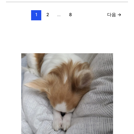
번
(별
1
2
…
8
다음
→
찍
기
–
6,
C++)
[BAEKJOON]