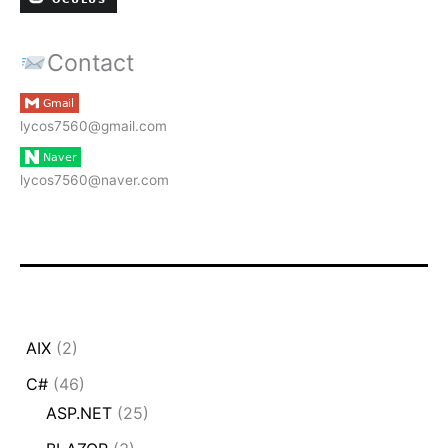
Contact
lycos7560@gmail.com
lycos7560@naver.com
AIX
(2)
C#
(46)
ASP.NET
(25)