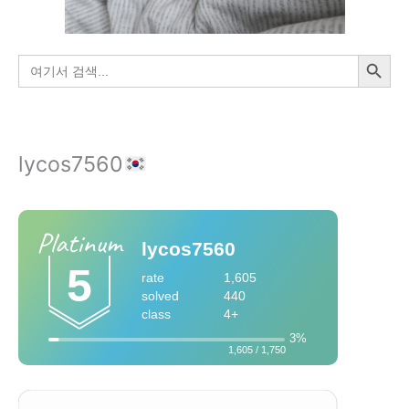
검색 버튼
검
색:
lycos7560