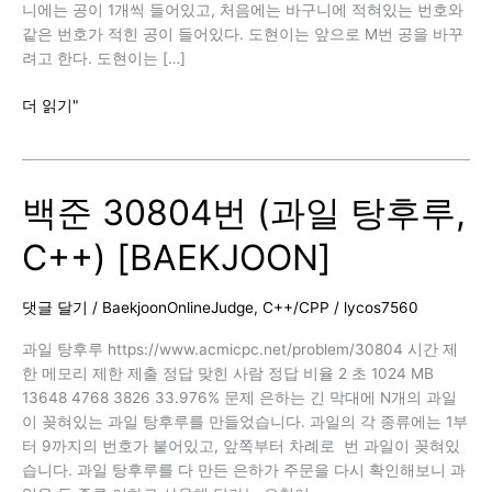
니에는 공이 1개씩 들어있고, 처음에는 바구니에 적혀있는 번호와
같은 번호가 적힌 공이 들어있다. 도현이는 앞으로 M번 공을 바꾸
려고 한다. 도현이는 […]
백
더 읽기"
준
10813
번
백준 30804번 (과일 탕후루,
(공
바
C++) [BAEKJOON]
꾸
기,
C++)
댓글 달기
/
BaekjoonOnlineJudge
,
C++/CPP
/
lycos7560
[BAEKJOON]
과일 탕후루 https://www.acmicpc.net/problem/30804 시간 제
한 메모리 제한 제출 정답 맞힌 사람 정답 비율 2 초 1024 MB
13648 4768 3826 33.976% 문제 은하는 긴 막대에 N개의 과일
이 꽂혀있는 과일 탕후루를 만들었습니다. 과일의 각 종류에는 1부
터 9까지의 번호가 붙어있고, 앞쪽부터 차례로 번 과일이 꽂혀있
습니다. 과일 탕후루를 다 만든 은하가 주문을 다시 확인해보니 과