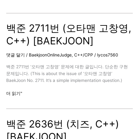
준
30802
번
백준 2711번 (오타맨 고창영,
(웰
컴
C++) [BAEKJOON]
키
트,
C++)
댓글 달기
/
BaekjoonOnlineJudge
,
C++/CPP
/
lycos7560
[BAEKJOON]
백준 2711번 ‘오타맨 고창영’ 문제에 대한 글입니다. 단순한 구현
문제입니다. (This is about the issue of ‘오타맨 고창영’
BaekJoon No. 2711. It’s a simple implementation question.)
백
더 읽기"
준
2711
번
백준 2636번 (치즈, C++)
(오
타
[BAEKJOON]
맨