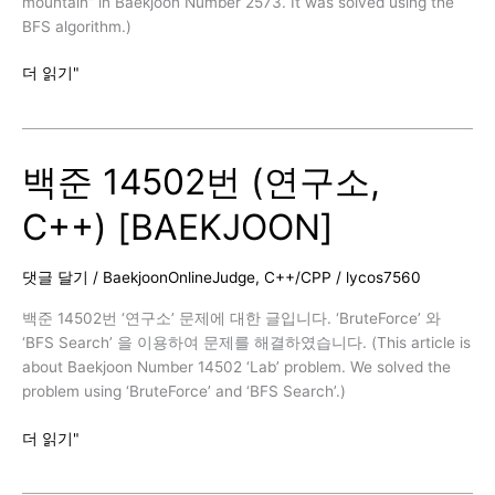
mountain” in Baekjoon Number 2573. It was solved using the
BFS algorithm.)
백
더 읽기"
준
2573
번
백준 14502번 (연구소,
(빙
산,
C++) [BAEKJOON]
C++)
[BAEKJOON]
댓글 달기
/
BaekjoonOnlineJudge
,
C++/CPP
/
lycos7560
백준 14502번 ‘연구소’ 문제에 대한 글입니다. ‘BruteForce’ 와
‘BFS Search’ 을 이용하여 문제를 해결하였습니다. (This article is
about Baekjoon Number 14502 ‘Lab’ problem. We solved the
problem using ‘BruteForce’ and ‘BFS Search’.)
백
더 읽기"
준
14502