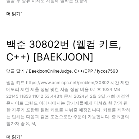
일을 두 종류 이하로 사용해 달라는 요청이
백
더 읽기"
준
30804
번
백준 30802번 (웰컴 키트,
(과
일
C++) [BAEKJOON]
탕
후
루,
댓글 달기
/
BaekjoonOnlineJudge
,
C++/CPP
/
lycos7560
C++)
[BAEKJOON]
웰컴 키트 https://www.acmicpc.net/problem/30802 시간 제한
메모리 제한 제출 정답 맞힌 사람 정답 비율 0.1 초 1024 MB
22145 11853 11012 53.443% 문제 2024년 2월 3일 개최 예정인
온사이트 그랜드 아레나에서는 참가자들에게 티셔츠 한 장과 펜
한 자루가 포함된 웰컴 키트를 나눠줄 예정입니다. 키트를 제작하
는 업체는 다음과 같은 조건으로만 주문이 가능합니다. 총 N명의
참가자 중 S, M,
백
더 읽기"