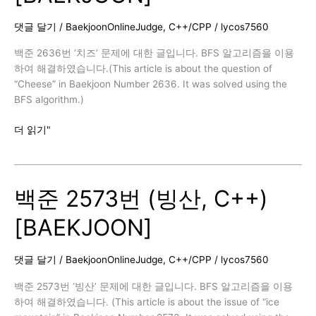
고
창
댓글 달기
/
BaekjoonOnlineJudge
,
C++/CPP
/
lycos7560
영,
C++)
백준 2636번 ‘치즈’ 문제에 대한 글입니다. BFS 알고리즘을 이용
[BAEKJOON]
하여 해결하였습니다.(This article is about the question of
“Cheese” in Baekjoon Number 2636. It was solved using the
BFS algorithm.)
백
더 읽기"
준
2636
번
백준 2573번 (빙산, C++)
(치
즈,
[BAEKJOON]
C++)
[BAEKJOON]
댓글 달기
/
BaekjoonOnlineJudge
,
C++/CPP
/
lycos7560
백준 2573번 ‘빙산’ 문제에 대한 글입니다. BFS 알고리즘을 이용
하여 해결하였습니다. (This article is about the issue of “ice