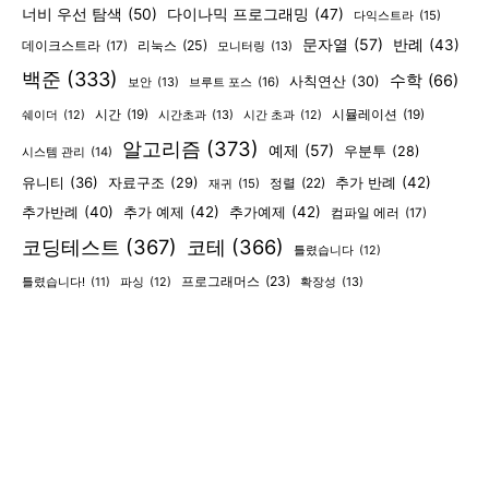
너비 우선 탐색
(50)
다이나믹 프로그래밍
(47)
다익스트라
(15)
문자열
(57)
반례
(43)
리눅스
(25)
데이크스트라
(17)
모니터링
(13)
백준
(333)
수학
(66)
사칙연산
(30)
보안
(13)
브루트 포스
(16)
시간
(19)
시간초과
(13)
시뮬레이션
(19)
쉐이더
(12)
시간 초과
(12)
알고리즘
(373)
예제
(57)
우분투
(28)
시스템 관리
(14)
유니티
(36)
추가 반례
(42)
자료구조
(29)
정렬
(22)
재귀
(15)
추가반례
(40)
추가 예제
(42)
추가예제
(42)
컴파일 에러
(17)
코딩테스트
(367)
코테
(366)
틀렸습니다
(12)
프로그래머스
(23)
확장성
(13)
틀렸습니다!
(11)
파싱
(12)