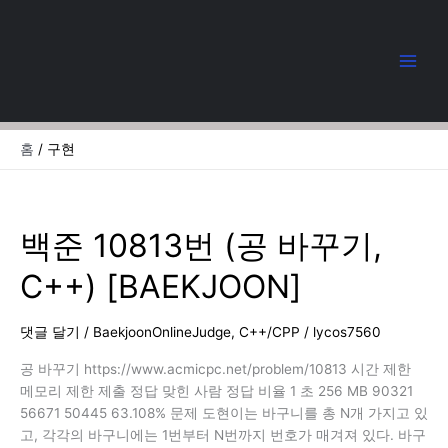
콘
텐
츠
로
건
너
뛰
홈
구현
기
백준 10813번 (공 바꾸기,
C++) [BAEKJOON]
댓글 달기
/
BaekjoonOnlineJudge
,
C++/CPP
/
lycos7560
공 바꾸기 https://www.acmicpc.net/problem/10813 시간 제한
메모리 제한 제출 정답 맞힌 사람 정답 비율 1 초 256 MB 90321
56671 50445 63.108% 문제 도현이는 바구니를 총 N개 가지고 있
고, 각각의 바구니에는 1번부터 N번까지 번호가 매겨져 있다. 바구