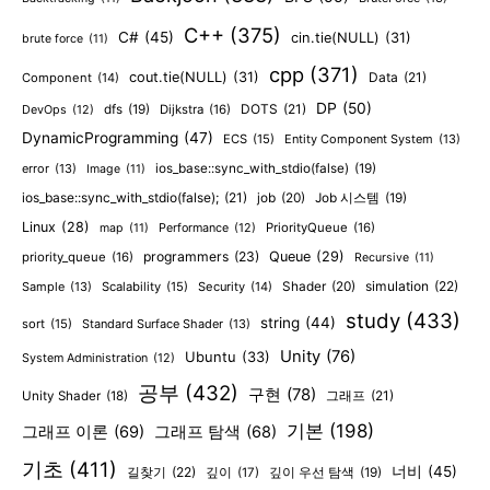
C++
(375)
C#
(45)
cin.tie(NULL)
(31)
brute force
(11)
cpp
(371)
cout.tie(NULL)
(31)
Data
(21)
Component
(14)
DP
(50)
DOTS
(21)
dfs
(19)
Dijkstra
(16)
DevOps
(12)
DynamicProgramming
(47)
ECS
(15)
Entity Component System
(13)
error
(13)
ios_base::sync_with_stdio(false)
(19)
Image
(11)
ios_base::sync_with_stdio(false);
(21)
job
(20)
Job 시스템
(19)
Linux
(28)
PriorityQueue
(16)
map
(11)
Performance
(12)
programmers
(23)
Queue
(29)
priority_queue
(16)
Recursive
(11)
Shader
(20)
simulation
(22)
Sample
(13)
Scalability
(15)
Security
(14)
study
(433)
string
(44)
sort
(15)
Standard Surface Shader
(13)
Unity
(76)
Ubuntu
(33)
System Administration
(12)
공부
(432)
구현
(78)
그래프
(21)
Unity Shader
(18)
기본
(198)
그래프 이론
(69)
그래프 탐색
(68)
기초
(411)
너비
(45)
길찾기
(22)
깊이
(17)
깊이 우선 탐색
(19)