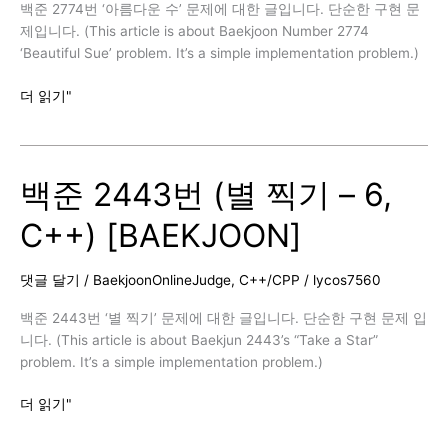
백준 2774번 ‘아름다운 수’ 문제에 대한 글입니다. 단순한 구현 문
제입니다. (This article is about Baekjoon Number 2774
‘Beautiful Sue’ problem. It’s a simple implementation problem.)
백
더 읽기"
준
2774
번
백준 2443번 (별 찍기 – 6,
(아
름
C++) [BAEKJOON]
다
운
수,
댓글 달기
/
BaekjoonOnlineJudge
,
C++/CPP
/
lycos7560
C++)
[BAEKJOON]
백준 2443번 ‘별 찍기’ 문제에 대한 글입니다. 단순한 구현 문제 입
니다. (This article is about Baekjun 2443’s “Take a Star”
problem. It’s a simple implementation problem.)
백
더 읽기"
준
2443