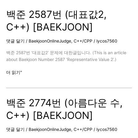
번
백준 2587번 (대표값2,
(연
구
C++) [BAEKJOON]
소,
C++)
[BAEKJOON]
댓글 달기
/
BaekjoonOnlineJudge
,
C++/CPP
/
lycos7560
백준 2587번 ‘대표값2’ 문제에 대한글입니다. (This is an article
about Baekjoon Number 2587 ‘Representative Value 2’.)
백
더 읽기"
준
2587
번
백준 2774번 (아름다운 수,
(대
표
C++) [BAEKJOON]
값
2,
C++)
댓글 달기
/
BaekjoonOnlineJudge
,
C++/CPP
/
lycos7560
[BAEKJOON]