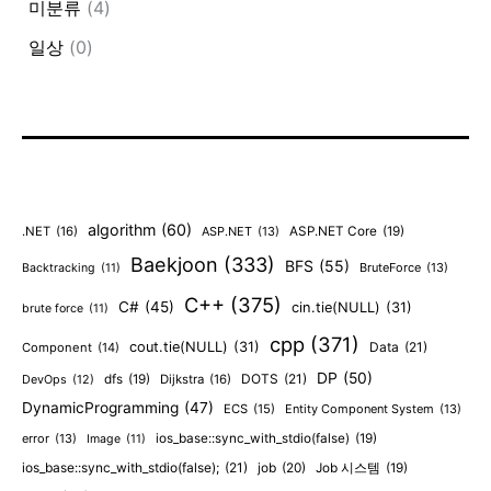
미분류
(4)
일상
(0)
algorithm
(60)
.NET
(16)
ASP.NET
(13)
ASP.NET Core
(19)
Baekjoon
(333)
BFS
(55)
BruteForce
(13)
Backtracking
(11)
C++
(375)
C#
(45)
cin.tie(NULL)
(31)
brute force
(11)
cpp
(371)
cout.tie(NULL)
(31)
Data
(21)
Component
(14)
DP
(50)
DOTS
(21)
dfs
(19)
Dijkstra
(16)
DevOps
(12)
DynamicProgramming
(47)
ECS
(15)
Entity Component System
(13)
error
(13)
ios_base::sync_with_stdio(false)
(19)
Image
(11)
ios_base::sync_with_stdio(false);
(21)
job
(20)
Job 시스템
(19)