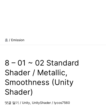
홈
Emission
8 – 01 ~ 02 Standard
Shader / Metallic,
Smoothness (Unity
Shader)
댓글 달기
/
Unity
,
UnityShader
/
lycos7560