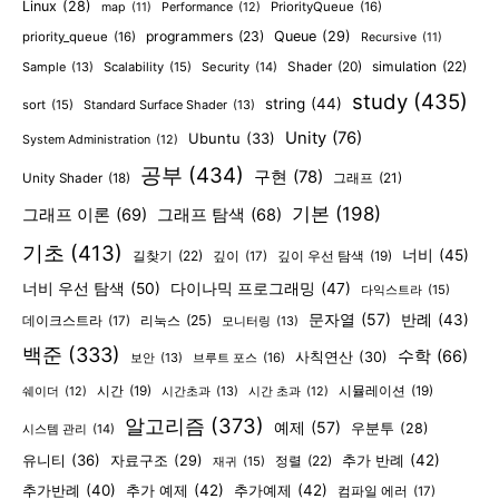
Linux
(28)
PriorityQueue
(16)
map
(11)
Performance
(12)
programmers
(23)
Queue
(29)
priority_queue
(16)
Recursive
(11)
Shader
(20)
simulation
(22)
Sample
(13)
Scalability
(15)
Security
(14)
study
(435)
string
(44)
sort
(15)
Standard Surface Shader
(13)
Unity
(76)
Ubuntu
(33)
System Administration
(12)
공부
(434)
구현
(78)
그래프
(21)
Unity Shader
(18)
기본
(198)
그래프 이론
(69)
그래프 탐색
(68)
기초
(413)
너비
(45)
길찾기
(22)
깊이
(17)
깊이 우선 탐색
(19)
너비 우선 탐색
(50)
다이나믹 프로그래밍
(47)
다익스트라
(15)
문자열
(57)
반례
(43)
리눅스
(25)
데이크스트라
(17)
모니터링
(13)
백준
(333)
수학
(66)
사칙연산
(30)
보안
(13)
브루트 포스
(16)
시간
(19)
시간초과
(13)
시뮬레이션
(19)
쉐이더
(12)
시간 초과
(12)
알고리즘
(373)
예제
(57)
우분투
(28)
시스템 관리
(14)
유니티
(36)
추가 반례
(42)
자료구조
(29)
정렬
(22)
재귀
(15)
추가반례
(40)
추가 예제
(42)
추가예제
(42)
컴파일 에러
(17)