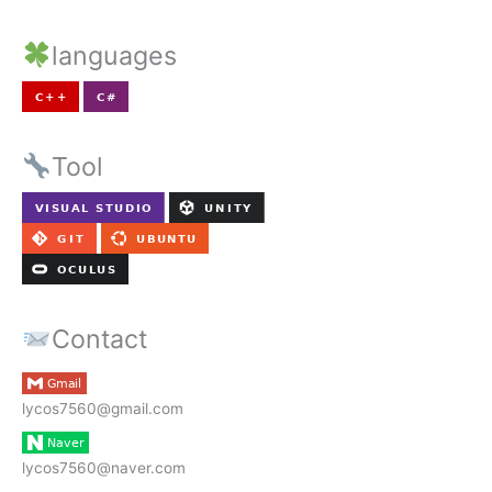
languages
Tool
Contact
lycos7560@gmail.com
lycos7560@naver.com