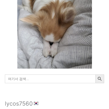
Smoothness
(Unity
Shader)
검색 버튼
검
색:
lycos7560