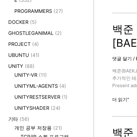
E
(332)
준
1620
PROGRAMMERS
(27)
번
DOCKER
(5)
(나
백준 
는
GHOSTLEGANIMAL
(2)
[BA
야
PROJECT
(4)
포
켓
UBUNTU
(41)
댓글 달기
/
몬
UNITY
(88)
마
백준(BAEK
UNITY-VR
(11)
스
추가적인 테스트 케
터
Present add
UNITYML-AGENTS
(4)
이
UNITYRESTSERVER
(1)
다
백
더 읽기"
솜,
준
UNITYSHADER
(24)
C++)
18500
기타
(56)
[BAEKJOON
번
개인 공부 저장용
(21)
(미
백준 
네
TCP/IP 소켓 프로그래