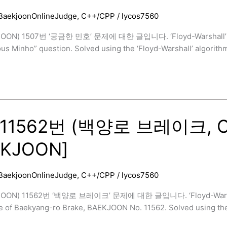
BaekjoonOnlineJudge
,
C++/CPP
/
lycos7560
]
OON) 1507번 ‘궁금한 민호’ 문제에 대한 글입니다. ‘Floyd-Warsha
us Minho” question. Solved using the ‘Floyd-Warshall’ algorithm
11562번 (백양로 브레이크, C++,
EKJOON]
BaekjoonOnlineJudge
,
C++/CPP
/
lycos7560
OON) 11562번 ‘백양로 브레이크’ 문제에 대한 글입니다. ‘Floyd-Wars
e of Baekyang-ro Brake, BAEKJOON No. 11562. Solved using the 
]