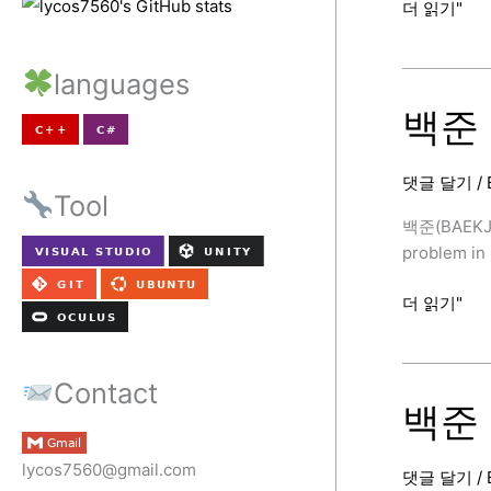
백
더 읽기"
준
11562
languages
번
(백
백준 
양
로
댓글 달기
/
브
Tool
레
백준(BAEKJ
이
problem in 
크,
C++,
백
더 읽기"
Floyd-
준
Warshall)
5430
[BAEKJOON
번
Contact
(AC,
백준 1
C++)
[BAEKJOON
lycos7560@gmail.com
댓글 달기
/