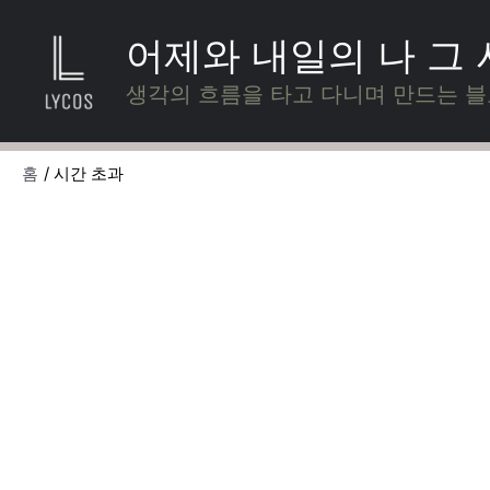
콘
텐
어제와 내일의 나 그
츠
로
생각의 흐름을 타고 다니며 만드는 
건
너
뛰
홈
시간 초과
기