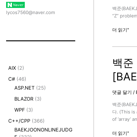
백준(BAEKJ
lycos7560@naver.com
“Z” proble
백
더 읽기"
준
1074
번
(Z,
백준 
C++,
AIX
(2)
[BA
DivideAnd
C#
(46)
[BAEKJOON
ASP.NET
(25)
댓글 달기
/
BLAZOR
(3)
백준(BAEK
WPF
(3)
다. (This is
of ‘array’ 
C++/CPP
(366)
BAEKJOONONLINEJUDG
백
더 읽기"