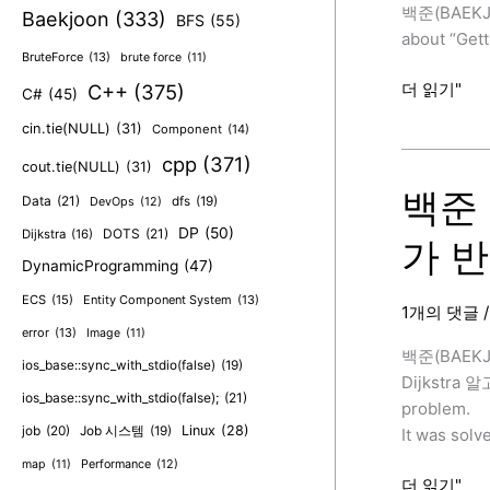
추
백준(BAEKJ
Baekjoon
(333)
BFS
(55)
가
about “Gett
반
BruteForce
(13)
brute force
(11)
례
백
더 읽기"
C++
(375)
C#
(45)
[BAEKJOON
준
cin.tie(NULL)
(31)
Component
(14)
1916
cpp
(371)
번
cout.tie(NULL)
(31)
(최
백준 
Data
(21)
dfs
(19)
DevOps
(12)
소
DP
(50)
DOTS
(21)
Dijkstra
(16)
가 반
비
DynamicProgramming
(47)
용
구
ECS
(15)
Entity Component System
(13)
1개의 댓글
하
error
(13)
Image
(11)
기,
백준(BAEK
ios_base::sync_with_stdio(false)
(19)
C++,
Dijkstra 알
ios_base::sync_with_stdio(false);
(21)
Dijkstra)
problem.
/
job
(20)
Linux
(28)
Job 시스템
(19)
It was solv
추
map
(11)
Performance
(12)
가
백
더 읽기"