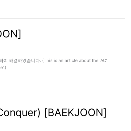
OON]
하였습니다. (This is an article about the ‘AC’
’.)
Conquer) [BAEKJOON]