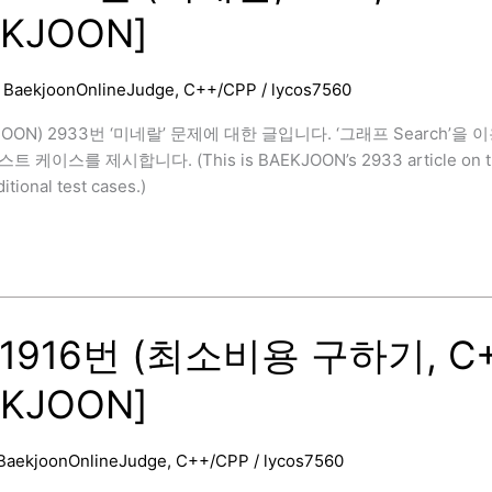
EKJOON]
/
BaekjoonOnlineJudge
,
C++/CPP
/
lycos7560
JOON) 2933번 ‘미네랄’ 문제에 대한 글입니다. ‘그래프 Search’
이스를 제시합니다. (This is BAEKJOON’s 2933 article on the ‘Mine
itional test cases.)
]
1916번 (최소비용 구하기, C++,
EKJOON]
BaekjoonOnlineJudge
,
C++/CPP
/
lycos7560