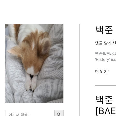
백준 1
댓글 달기
/
백준(BAEKJ
‘History’ i
백
더 읽기"
준
1613
번
(역
백준 1
사,
[BA
C++,
검색 버튼
검
Floyd-
색: