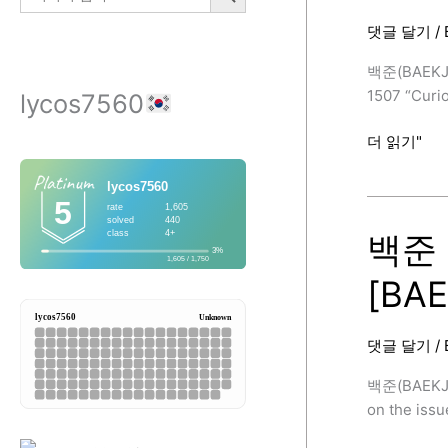
Warshall)
댓글 달기
/
[BAEKJOON
백준(BAEKJ
1507 “Curio
lycos7560
백
더 읽기"
준
1507
번
(궁
백준 
금
[BA
한
민
호,
댓글 달기
/
C++,
Floyd-
백준(BAEKJ
Warshall)
on the issu
[BAEKJOON