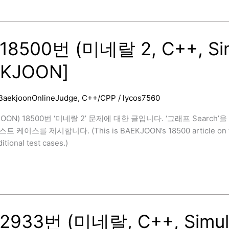
18500번 (미네랄 2, C++, Sim
EKJOON]
BaekjoonOnlineJudge
,
C++/CPP
/
lycos7560
JOON) 18500번 ‘미네랄 2’ 문제에 대한 글입니다. ‘그래프 Searc
이스를 제시합니다. (This is BAEKJOON’s 18500 article on the ‘Min
itional test cases.)
]
2933번 (미네랄, C++, Simul