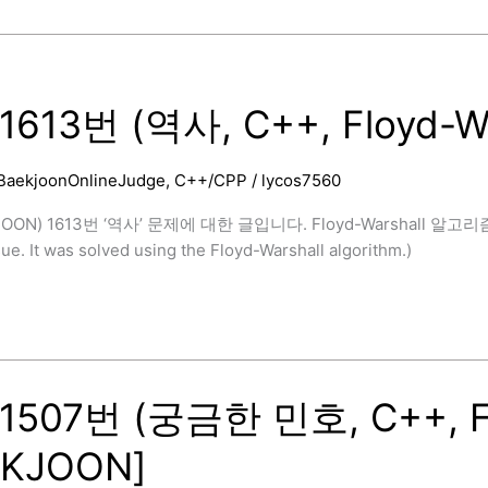
613번 (역사, C++, Floyd-Wa
BaekjoonOnlineJudge
,
C++/CPP
/
lycos7560
OON) 1613번 ‘역사’ 문제에 대한 글입니다. Floyd-Warshall 알고리
ssue. It was solved using the Floyd-Warshall algorithm.)
507번 (궁금한 민호, C++, Flo
EKJOON]