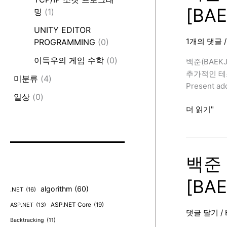
[BA
랄
밍
(1)
2,
UNITY EDITOR
C++,
1개의 댓글
PROGRAMMING
(0)
Simulation)
/
이득우의 게임 수학
(0)
백준(BAEK
추
추가적인 테스트 케
미분류
(4)
가
Present add
반
일상
(0)
례
백
더 읽기"
[BAEKJOON
준
2933
번
(미
백준 
네
[BA
랄,
algorithm
(60)
.NET
(16)
C++,
Simulation)
ASP.NET
(13)
ASP.NET Core
(19)
댓글 달기
/
/
Backtracking
(11)