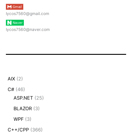
lycos7560@gmail.com
lycos7560@naver.com
AIX
(2)
C#
(46)
ASP.NET
(25)
BLAZOR
(3)
WPF
(3)
C++/CPP
(366)