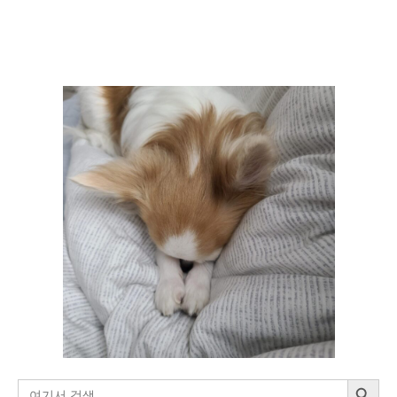
번
(부
분
수
열
의
합,
C++,
DFS)
/
추
가
반
례
[BAEKJOON]
검색 버튼
검
색: