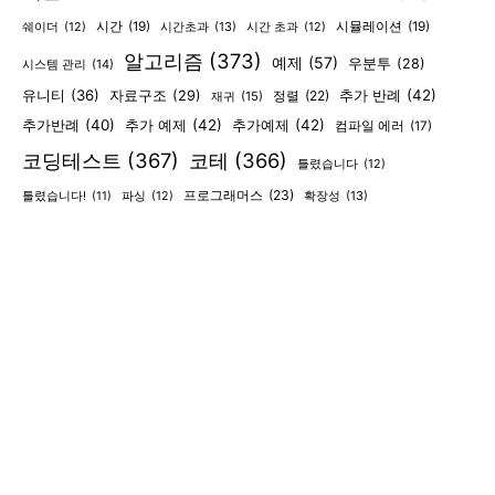
시간
(19)
시간초과
(13)
시뮬레이션
(19)
쉐이더
(12)
시간 초과
(12)
알고리즘
(373)
예제
(57)
우분투
(28)
시스템 관리
(14)
유니티
(36)
추가 반례
(42)
자료구조
(29)
정렬
(22)
재귀
(15)
추가반례
(40)
추가 예제
(42)
추가예제
(42)
컴파일 에러
(17)
코딩테스트
(367)
코테
(366)
틀렸습니다
(12)
프로그래머스
(23)
확장성
(13)
틀렸습니다!
(11)
파싱
(12)