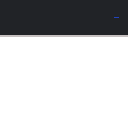
콘
텐
츠
로
건
너
뛰
기