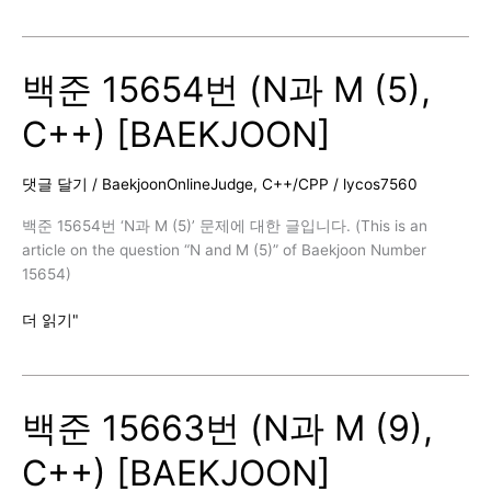
준
15650
번
백준 15654번 (N과 M (5),
(N
과
C++) [BAEKJOON]
M
(2),
C++)
댓글 달기
/
BaekjoonOnlineJudge
,
C++/CPP
/
lycos7560
[BAEKJOON]
백준 15654번 ‘N과 M (5)’ 문제에 대한 글입니다. (This is an
article on the question “N and M (5)” of Baekjoon Number
15654)
백
더 읽기"
준
15654
번
백준 15663번 (N과 M (9),
(N
과
C++) [BAEKJOON]
M
(5),