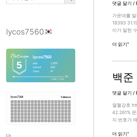
댓글 달기
/
증
가
가운데를 말해요
하
18393 3
는
lycos7560
이가 말한 
부
분
백
더 읽기"
수
준
열
1655
5,
번
C++)
(가
백준 
운
데
댓글 달기
/
를
말
열혈강호 htt
해
42.261%
요,
지 번호가 매
C++)
백
더 읽기"