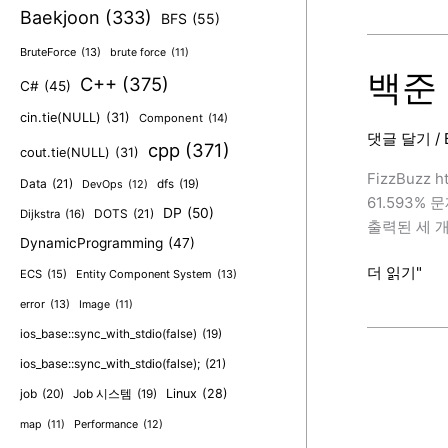
준
Baekjoon
(333)
BFS
(55)
30804
번
BruteForce
(13)
brute force
(11)
(과
백준 2
C++
(375)
C#
(45)
일
cin.tie(NULL)
(31)
Component
(14)
탕
댓글 달기
/
후
cpp
(371)
cout.tie(NULL)
(31)
루,
FizzBuzz 
Data
(21)
dfs
(19)
DevOps
(12)
C++)
61.593%
DP
(50)
DOTS
(21)
Dijkstra
(16)
[BAEKJOON
출력된 세 개
DynamicProgramming
(47)
백
더 읽기"
ECS
(15)
Entity Component System
(13)
준
error
(13)
Image
(11)
28702
ios_base::sync_with_stdio(false)
(19)
번
ios_base::sync_with_stdio(false);
(21)
(FizzBuzz,
C++)
job
(20)
Linux
(28)
Job 시스템
(19)
[BAEKJOON
map
(11)
Performance
(12)