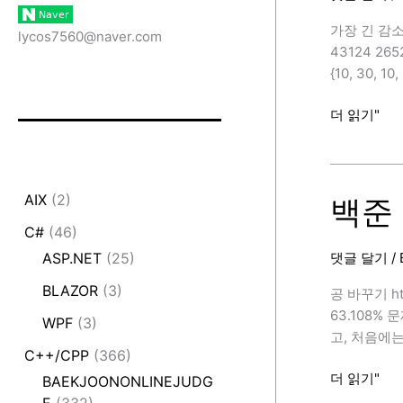
정,
C++)
가장 긴 감소하
lycos7560@naver.com
/
43124 2
추
{10, 30, 
가
반
백
더 읽기"
례
준
[BAEKJOON
11722
번
AIX
(2)
(가
백준 
장
C#
(46)
긴
댓글 달기
/
ASP.NET
(25)
감
소
BLAZOR
(3)
공 바꾸기 ht
하
63.108%
WPF
(3)
는
고, 처음에
부
C++/CPP
(366)
분
백
더 읽기"
BAEKJOONONLINEJUDG
수
준