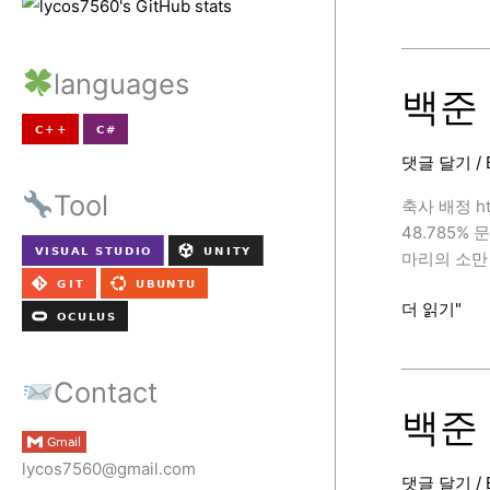
준
11375
번
languages
(열
백준 
혈
강
댓글 달기
/
호,
C++)
Tool
축사 배정 ht
48.785%
마리의 소만
백
더 읽기"
준
2188
Contact
번
(축
백준 
사
배
lycos7560@gmail.com
댓글 달기
/