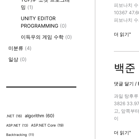
발,
피보나치 수 6
밍
(1)
C++)
10367 4
[BAEKJOON
UNITY EDITOR
피보나치 수의 
PROGRAMMING
(0)
백
더 읽기"
이득우의 게임 수학
(0)
준
미분류
(4)
11444
번
일상
(0)
(피
백준 
보
나
댓글 달기
/
치
수
과일 탕후루 h
6,
3826 33
C++)
고, 앞쪽부
[BAEKJOON
algorithm
(60)
.NET
(16)
이
ASP.NET
(13)
ASP.NET Core
(19)
백
더 읽기"
Backtracking
(11)