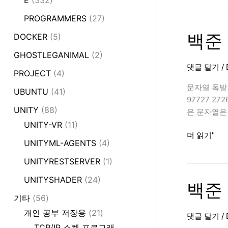
E
(332)
열,
10813
PROGRAMMERS
(27)
C++)
번
(공
백준 
DOCKER
(5)
바
GHOSTLEGANIMAL
(2)
꾸
댓글 달기
/
기,
PROJECT
(4)
C++)
문자열 폭발 h
UBUNTU
(41)
[BAEKJOON
97727 2
UNITY
(88)
은 문자열은
UNITY-VR
(11)
백
더 읽기"
UNITYML-AGENTS
(4)
준
9935
UNITYRESTSERVER
(1)
번
UNITYSHADER
(24)
(문
백준 
자
기타
(56)
열
개인 공부 저장용
(21)
댓글 달기
/
폭
TCP/IP 소켓 프로그래