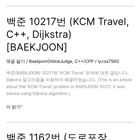
5719
번
백준 10217번 (KCM Travel,
(거
의
C++, Dijkstra)
최
단
[BAEKJOON]
경
로,
C++,
댓글 달기
/
BaekjoonOnlineJudge
,
C++/CPP
/
lycos7560
Dijkstra)
/
백준(BAEKJOON) 10217번 ‘KCM Travel’ 문제에 대한 글입니다.
추
Dijkstra 알고리즘을 이용하여 해결하였습니다. (This is an article
가
about the ‘KCM Travel’ problem in BAEKJOON 10217. It was
반
solved using Dijkstra algorithm.)
례
백
더 읽기"
[BAEKJOON]
준
10217
번
백준 1162번 (도로포장,
(KCM