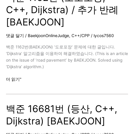
Travel,
C++, Dijkstra) / 추가 반례
C++,
Dijkstra)
[BAEKJOON]
[BAEKJOON]
댓글 달기
/
BaekjoonOnlineJudge
,
C++/CPP
/
lycos7560
백준 1162번(BAEKJOON) ‘도로포장’ 문제에 대한 글입니다.
‘Dijkstra’ 알고리즘을 이용하여 해결하였습니다. (This is an article
on the issue of ‘road pavement’ by BAEKJOON. Solved using
‘Dijkstra’ algorithm.)
백
더 읽기"
준
1162
번
백준 16681번 (등산, C++,
(도
로
Dijkstra) [BAEKJOON]
포
장,
C++,