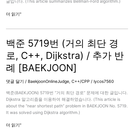
글입니다. (This article summarizes Bellman-Ford algorithm.)
알
더 읽기"
고
리
즘
백준 5719번 (거의 최단 경
–
벨
로, C++, Dijkstra) / 추가 반
만-
포
례 [BAEKJOON]
드
(Bellman–
Ford
댓글 달기
/
BaekjoonOnlineJudge
,
C++/CPP
/
lycos7560
Algorithm)
알
백준(BAEKJOON) 5719번 “거의 최단 경로” 문제에 대한 글입니다.
고
Dijkstra 알고리즘을 이용하여 해결하였습니다. (This article is
리
about the “near shortest path” problem in BAEKJOON No. 5719.
즘
It was solved using Dijkstra algorithm.)
정
백
더 읽기"
리
준