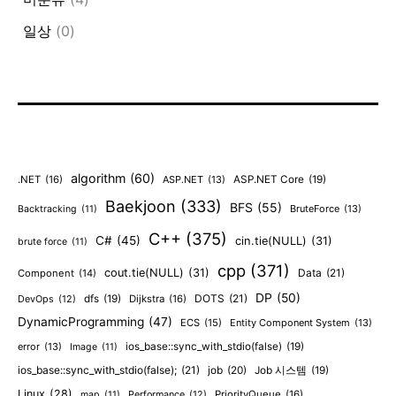
일상
(0)
algorithm
(60)
.NET
(16)
ASP.NET
(13)
ASP.NET Core
(19)
Baekjoon
(333)
BFS
(55)
BruteForce
(13)
Backtracking
(11)
C++
(375)
C#
(45)
cin.tie(NULL)
(31)
brute force
(11)
cpp
(371)
cout.tie(NULL)
(31)
Data
(21)
Component
(14)
DP
(50)
DOTS
(21)
dfs
(19)
Dijkstra
(16)
DevOps
(12)
DynamicProgramming
(47)
ECS
(15)
Entity Component System
(13)
error
(13)
ios_base::sync_with_stdio(false)
(19)
Image
(11)
ios_base::sync_with_stdio(false);
(21)
job
(20)
Job 시스템
(19)
Linux
(28)
PriorityQueue
(16)
map
(11)
Performance
(12)