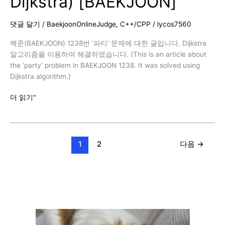
Dijkstra) [BAEKJOON]
최
단
댓글 달기
/
BaekjoonOnlineJudge
,
C++/CPP
/
lycos7560
경
로,
백준(BAEKJOON) 1238번 ‘파티’ 문제에 대한 글입니다. Dijkstra
C++,
알고리즘을 이용하여 해결하였습니다. (This is an article about
Dijkstra)
the ‘party’ problem in BAEKJOON 1238. It was solved using
/
Dijkstra algorithm.)
추
가
백
더 읽기"
반
준
례
1238
[BAEKJOON]
번
(파
1
2
다음
→
티,
C++,
Dijkstra)
[BAEKJOON]