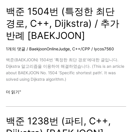
번
백준 1504번 (특정한 최단
(최
단
경로, C++, Dijkstra) / 추가
경
로,
반례 [BAEKJOON]
C++,
Dijkstra)
[BAEKJOON]
1개의 댓글
/
BaekjoonOnlineJudge
,
C++/CPP
/
lycos7560
백준(BAEKJOON) 1504번 ‘특정한 최단 경로’에대한 글입니다.
Dijkstra 알고리즘을 이용하여 해결하였습니다. (This is an article
about BAEKJOON No. 1504 ‘Specific shortest path’. It was
solved using Dijkstra algorithm.)
백
더 읽기"
준
1504
번
백준 1238번 (파티, C++,
(특
정
한