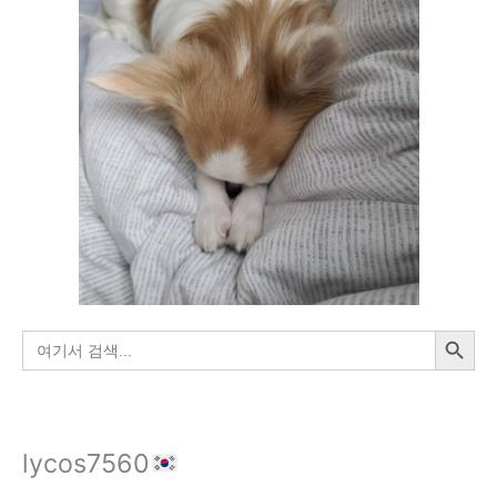
검색 버튼
검
색:
lycos7560