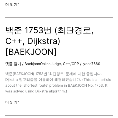
백
더 읽기"
[BAEKJOON]
준
1916
번
백준 1753번 (최단경로,
(최
소
C++, Dijkstra)
비
용
[BAEKJOON]
구
하
기,
댓글 달기
/
BaekjoonOnlineJudge
,
C++/CPP
/
lycos7560
C++,
Dijkstra)
백준(BAEKJOON) 1753번 ‘최단경로’ 문제에 대한 글입니다.
/
Dijkstra 알고리즘을 이용하여 해결하였습니다. (This is an article
추
about the ‘shortest route’ problem in BAEKJOON No. 1753. It
가
was solved using Dijkstra algorithm.)
반
백
더 읽기"
례
준
[BAEKJOON]
1753