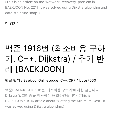
(This is an article on the ‘Network Recovery’ problem in
BAEKJOON No. 2211. It was solved using Dijkstra algorithm and
data structure ‘map’.)
백
더 읽기"
준
2211
번
백준 1916번 (최소비용 구하
(네
트
기, C++, Dijkstra) / 추가 반
워
크
례 [BAEKJOON]
복
구,
C++,
댓글 달기
/
BaekjoonOnlineJudge
,
C++/CPP
/
lycos7560
Dijkstra)
/
백준(BAEKJOON) 1916번 ‘최소비용 구하기’에대한 글입니다.
추
Dijkstra 알고리즘을 이용하여 해결하였습니다. (This is
가
BAEKJOON’s 1916 article about “Getting the Minimum Cost”. It
반
was solved using Dijkstra algorithm.)
례