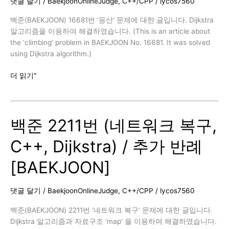
댓글 달기
/
BaekjoonOnlineJudge
,
C++/CPP
/
lycos7560
Dijkstra)
/
백준(BAEKJOON) 16681번 ‘등산’ 문제에 대한 글입니다. Dijkstra
추
알고리즘을 이용하여 해결하였습니다. (This is an article about
가
the ‘climbing’ problem in BAEKJOON No. 16681. It was solved
반
using Dijkstra algorithm.)
례
[BAEKJOON]
백
더 읽기"
준
16681
번
백준 2211번 (네트워크 복구,
(등
산,
C++, Dijkstra) / 추가 반례
C++,
Dijkstra)
[BAEKJOON]
[BAEKJOON]
댓글 달기
/
BaekjoonOnlineJudge
,
C++/CPP
/
lycos7560
백준(BAEKJOON) 2211번 ‘네트워크 복구’ 문제에 대한 글입니다.
Dijkstra 알고리즘과 자료구조 ‘map’ 을 이용하여 해결하였습니다.