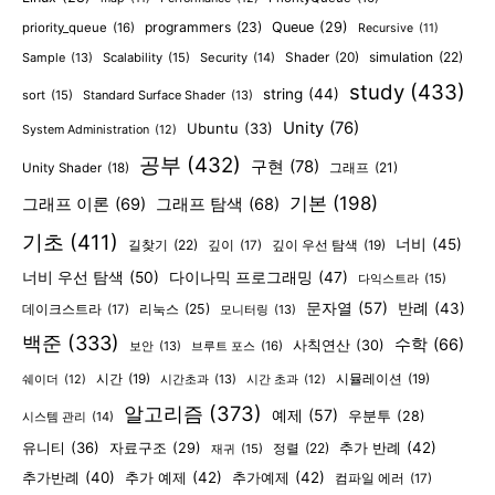
programmers
(23)
Queue
(29)
priority_queue
(16)
Recursive
(11)
Shader
(20)
simulation
(22)
Sample
(13)
Scalability
(15)
Security
(14)
study
(433)
string
(44)
sort
(15)
Standard Surface Shader
(13)
Unity
(76)
Ubuntu
(33)
System Administration
(12)
공부
(432)
구현
(78)
그래프
(21)
Unity Shader
(18)
기본
(198)
그래프 이론
(69)
그래프 탐색
(68)
기초
(411)
너비
(45)
길찾기
(22)
깊이
(17)
깊이 우선 탐색
(19)
너비 우선 탐색
(50)
다이나믹 프로그래밍
(47)
다익스트라
(15)
문자열
(57)
반례
(43)
리눅스
(25)
데이크스트라
(17)
모니터링
(13)
백준
(333)
수학
(66)
사칙연산
(30)
보안
(13)
브루트 포스
(16)
시간
(19)
시간초과
(13)
시뮬레이션
(19)
쉐이더
(12)
시간 초과
(12)
알고리즘
(373)
예제
(57)
우분투
(28)
시스템 관리
(14)
유니티
(36)
추가 반례
(42)
자료구조
(29)
정렬
(22)
재귀
(15)
추가반례
(40)
추가 예제
(42)
추가예제
(42)
컴파일 에러
(17)