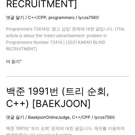
RECRUITMENT]
차
2,
C++)
댓글 달기
/
C++/CPP
,
programmers
/
lycos7560
[BAEKJOON]
Programmers 72414번 ‘광고 삽입’ 문제에 대한 글입니다. (This
article is about the ‘insert advertisement’ problem in
Programmers Number 72414.) [2021 KAKAO BLIND
RECRUITMENT]
Programmers
더 읽기"
72414
광
고
백준 1991번 (트리 순회,
삽
입
C++) [BAEKJOON]
[2021
KAKAO
BLIND
댓글 달기
/
BaekjoonOnlineJudge
,
C++/CPP
/
lycos7560
RECRUITMENT]
백준 1991번 ‘트리 순회’ 문제에 대한 글입니다. 재귀를 이용하여