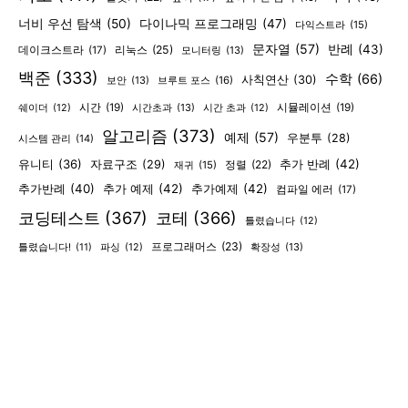
너비 우선 탐색
(50)
다이나믹 프로그래밍
(47)
다익스트라
(15)
문자열
(57)
반례
(43)
리눅스
(25)
데이크스트라
(17)
모니터링
(13)
백준
(333)
수학
(66)
사칙연산
(30)
보안
(13)
브루트 포스
(16)
시간
(19)
시간초과
(13)
시뮬레이션
(19)
쉐이더
(12)
시간 초과
(12)
알고리즘
(373)
예제
(57)
우분투
(28)
시스템 관리
(14)
유니티
(36)
추가 반례
(42)
자료구조
(29)
정렬
(22)
재귀
(15)
추가반례
(40)
추가 예제
(42)
추가예제
(42)
컴파일 에러
(17)
코딩테스트
(367)
코테
(366)
틀렸습니다
(12)
프로그래머스
(23)
확장성
(13)
틀렸습니다!
(11)
파싱
(12)