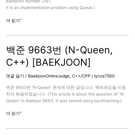
Baekjoon Number 2161.
It is an implementation problem using Queue.)
백
더 읽기"
준
2161
번
백준 9663번 (N-Queen,
(카
드
C++) [BAEKJOON]
1,
C++)
[BAEKJOON]
댓글 달기
/
BaekjoonOnlineJudge
,
C++/CPP
/
lycos7560
백준 9663번 ‘N-Queen’ 문제에 대한 글입니다. 백트레킹을 이용
하여 해결하였습니다. (This article is about the question of “N-
Queen” in Baekjun 9663. It was solved using backtracking.)
백
더 읽기"
준
9663
번