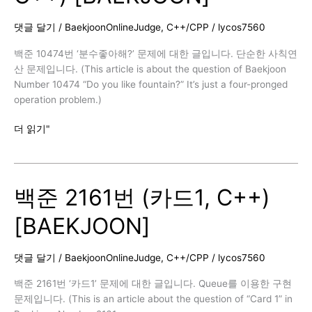
도
[PCCP
댓글 달기
/
BaekjoonOnlineJudge
,
C++/CPP
/
lycos7560
모
의
백준 10474번 ‘분수좋아해?’ 문제에 대한 글입니다. 단순한 사칙연
고
산 문제입니다. (This article is about the question of Baekjoon
사
Number 10474 “Do you like fountain?” It’s just a four-pronged
2
operation problem.)
회]
백
더 읽기"
준
10474
번
백준 2161번 (카드1, C++)
(분
수
[BAEKJOON]
좋
아
해?,
댓글 달기
/
BaekjoonOnlineJudge
,
C++/CPP
/
lycos7560
C++)
[BAEKJOON]
백준 2161번 ‘카드1’ 문제에 대한 글입니다. Queue를 이용한 구현
문제입니다. (This is an article about the question of “Card 1” in