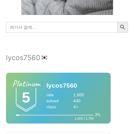
검색 버튼
검
색:
lycos7560