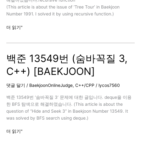
해결하였습니다.recursive function
(This article is about the issue of ‘Tree Tour’ in Baekjoon
Number 1991. I solved it by using recursive function.)
백
더 읽기"
준
1991
번
백준 13549번 (숨바꼭질 3,
(트
리
C++) [BAEKJOON]
순
회,
C++)
댓글 달기
/
BaekjoonOnlineJudge
,
C++/CPP
/
lycos7560
[BAEKJOON]
백준 13549번 ‘숨바꼭질 3’ 문제에 대한 글입니다. deque을 이용
한 BFS 탐색으로 해결하였습니다. (This article is about the
question of “Hide and Seek 3” in Baekjoon Number 13549. It
was solved by BFS search using deque.)
백
더 읽기"
준