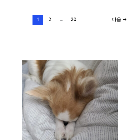
13549
번
(숨
1
2
…
20
다음
→
바
꼭
질
3,
C++)
[BAEKJOON]