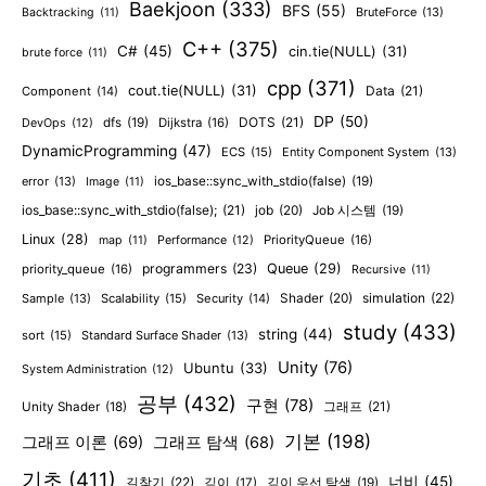
Baekjoon
(333)
BFS
(55)
BruteForce
(13)
Backtracking
(11)
C++
(375)
C#
(45)
cin.tie(NULL)
(31)
brute force
(11)
cpp
(371)
cout.tie(NULL)
(31)
Data
(21)
Component
(14)
DP
(50)
DOTS
(21)
dfs
(19)
Dijkstra
(16)
DevOps
(12)
DynamicProgramming
(47)
ECS
(15)
Entity Component System
(13)
error
(13)
ios_base::sync_with_stdio(false)
(19)
Image
(11)
ios_base::sync_with_stdio(false);
(21)
job
(20)
Job 시스템
(19)
Linux
(28)
PriorityQueue
(16)
map
(11)
Performance
(12)
programmers
(23)
Queue
(29)
priority_queue
(16)
Recursive
(11)
Shader
(20)
simulation
(22)
Sample
(13)
Scalability
(15)
Security
(14)
study
(433)
string
(44)
sort
(15)
Standard Surface Shader
(13)
Unity
(76)
Ubuntu
(33)
System Administration
(12)
공부
(432)
구현
(78)
그래프
(21)
Unity Shader
(18)
기본
(198)
그래프 이론
(69)
그래프 탐색
(68)
기초
(411)
너비
(45)
길찾기
(22)
깊이
(17)
깊이 우선 탐색
(19)