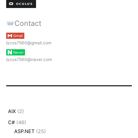
Contact
lycos7560@gmail.com
lycos7560@naver.com
AIX
(2)
C#
(46)
ASP.NET
(25)