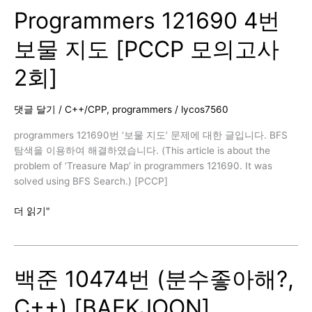
Programmers 121690 4번
(헌
내
보물 지도 [PCCP 모의고사
기
는
2회]
친
구
가
댓글 달기
/
C++/CPP
,
programmers
/
lycos7560
필
요
programmers 121690번 ‘보물 지도’ 문제에 대한 글입니다. BFS
해,
탐색을 이용하여 해결하였습니다. (This article is about the
C++)
problem of ‘Treasure Map’ in programmers 121690. It was
[BAEKJOON]
solved using BFS Search.) [PCCP]
Programmers
더 읽기"
121690
4
번
백준 10474번 (분수좋아해?,
보
물
C++) [BAEKJOON]
지