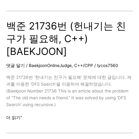
고
리
즘
백준 21736번 (헌내기는 친
–
비
구가 필요해, C++)
둘
기
[BAEKJOON]
집
의
원
댓글 달기
/
BaekjoonOnlineJudge
,
C++/CPP
/
lycos7560
리
(Pigeonhole
백준 21736번 ‘헌내기는 친구가 필요해’ 문제에 대한 글입니다. 재
Principle)
귀를 이용한 ‘DFS Search’을 이용하여 해결하였습니다.
(Baekjoon Number 21736 This is an article about the problem
of “The old man needs a friend.” It was solved by using ‘DFS
Search’ using recursive.)
백
더 읽기"
준
21736
번