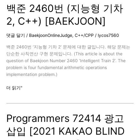
백준 2460번 (지능형 기차
(N-
Queen,
2, C++) [BAEKJOON]
C++)
[BAEKJOON]
댓글 달기
/
BaekjoonOnlineJudge
,
C++/CPP
/
lycos7560
백준 2460번 ‘지능형 기차 2’ 문제에 대한 글입니다. 해당 문제는
단순한 사칙연산 구현 문제입니다. (This article is about the
question of Baekjoon Number 2460 ‘Intelligent Train 2’. The
problem is four fundamental arithmetic operations
implementation problem.)
백
더 읽기"
준
2460
번
Programmers 72414 광고
(지
능
삽입 [2021 KAKAO BLIND
형
기