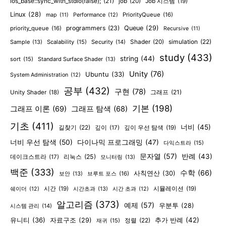
ios_base::sync_with_stdio(false);
(21)
job
(20)
Job 시스템
(19)
Linux
(28)
PriorityQueue
(16)
map
(11)
Performance
(12)
programmers
(23)
Queue
(29)
priority_queue
(16)
Recursive
(11)
Shader
(20)
simulation
(22)
Sample
(13)
Scalability
(15)
Security
(14)
study
(433)
string
(44)
sort
(15)
Standard Surface Shader
(13)
Unity
(76)
Ubuntu
(33)
System Administration
(12)
공부
(432)
구현
(78)
그래프
(21)
Unity Shader
(18)
기본
(198)
그래프 이론
(69)
그래프 탐색
(68)
기초
(411)
너비
(45)
길찾기
(22)
깊이
(17)
깊이 우선 탐색
(19)
너비 우선 탐색
(50)
다이나믹 프로그래밍
(47)
다익스트라
(15)
문자열
(57)
반례
(43)
리눅스
(25)
데이크스트라
(17)
모니터링
(13)
백준
(333)
수학
(66)
사칙연산
(30)
보안
(13)
브루트 포스
(16)
시간
(19)
시간초과
(13)
시뮬레이션
(19)
쉐이더
(12)
시간 초과
(12)
알고리즘
(373)
예제
(57)
우분투
(28)
시스템 관리
(14)
유니티
(36)
추가 반례
(42)
자료구조
(29)
정렬
(22)
재귀
(15)