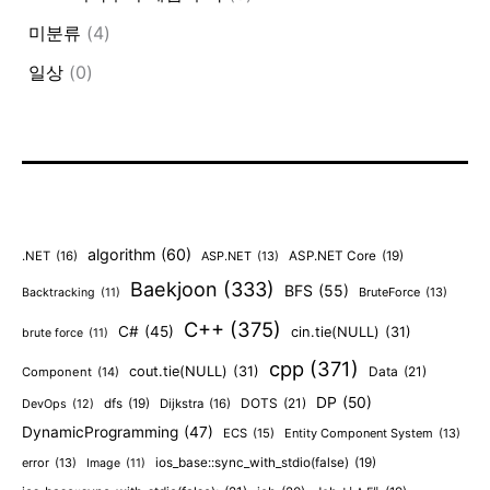
미분류
(4)
일상
(0)
algorithm
(60)
.NET
(16)
ASP.NET
(13)
ASP.NET Core
(19)
Baekjoon
(333)
BFS
(55)
BruteForce
(13)
Backtracking
(11)
C++
(375)
C#
(45)
cin.tie(NULL)
(31)
brute force
(11)
cpp
(371)
cout.tie(NULL)
(31)
Data
(21)
Component
(14)
DP
(50)
DOTS
(21)
dfs
(19)
Dijkstra
(16)
DevOps
(12)
DynamicProgramming
(47)
ECS
(15)
Entity Component System
(13)
error
(13)
ios_base::sync_with_stdio(false)
(19)
Image
(11)