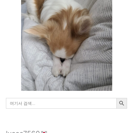
검색 버튼
검
색: