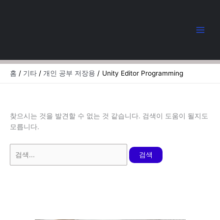
콘
텐
츠
로
건
너
뛰
홈
기타
개인 공부 저장용
Unity Editor Programming
기
찾으시는 것을 발견할 수 없는 것 같습니다. 검색이 도움이 될지도
모릅니다.
검
색
대
상