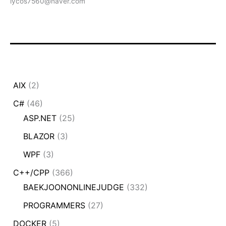
lycos7560@naver.com
AIX
(2)
C#
(46)
ASP.NET
(25)
BLAZOR
(3)
WPF
(3)
C++/CPP
(366)
BAEKJOONONLINEJUDGE
(332)
PROGRAMMERS
(27)
DOCKER
(5)