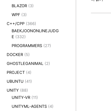
준
BLAZOR
(3)
7562
WPF
(3)
번
(나
C++/CPP
(366)
이
BAEKJOONONLINEJUDG
트
E
(332)
의
PROGRAMMERS
(27)
이
동,
DOCKER
(5)
C++)
GHOSTLEGANIMAL
(2)
[BAEKJOON
PROJECT
(4)
UBUNTU
(41)
UNITY
(88)
UNITY-VR
(11)
UNITYML-AGENTS
(4)