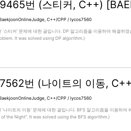
9465번 (스티커, C++) [BAE
BaekjoonOnlineJudge
,
C++/CPP
/
lycos7560
 ‘스티커’ 문제에 대한 글입니다. DP 알고리즘을 이용하여 해결하였습니다. (This
roblem. It was solved using DP algorithm.)
7562번 (나이트의 이동, C++)
]
BaekjoonOnlineJudge
,
C++/CPP
/
lycos7560
]
 ‘나이트의 이동’ 문제에 대한 글입니다. BFS 알고리즘을 이용하여 해결하였습니다.
f the Night”. It was solved using the BFS algorithm.)