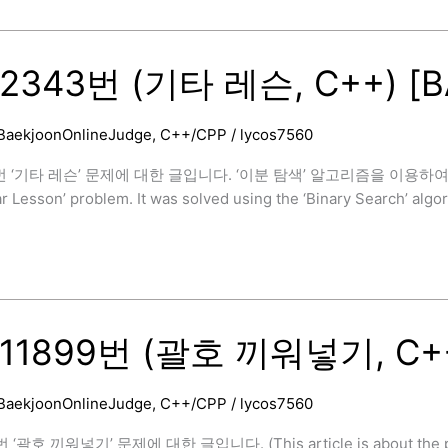
2343번 (기타 레슨, C++) [B
BaekjoonOnlineJudge
,
C++/CPP
/
lycos7560
 ‘기타 레슨’ 문제에 대한 글입니다. ‘이분 탐색’ 알고리즘을 이용하여 해결하였습니
]
r Lesson’ problem. It was solved using the ‘Binary Search’ algor
11899번 (괄호 끼워넣기, C++
BaekjoonOnlineJudge
,
C++/CPP
/
lycos7560
‘괄호 끼워넣기’ 문제에 대한 글입니다. (This article is about the probl