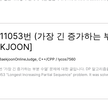
]
11053번 (가장 긴 증가하는 부
EKJOON]
BaekjoonOnlineJudge
,
C++/CPP
/
lycos7560
번 ‘가장 긴 증가하는 부분 수열’ 문제에 대한 글입니다. DP 알고리즘을 이용하
]
3 “Longest Increasing Partial Sequence” problem. It was solv