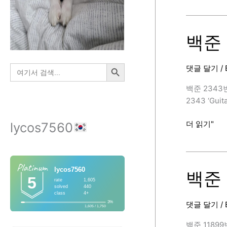
2468
번
(안
백준 
전
영
검색 버튼
검
댓글 달기
/
역,
색:
C++)
백준 2343번
[BAEKJOON
2343 ‘Guita
백
더 읽기"
lycos7560
준
2343
번
(기
백준 
타
레
댓글 달기
/
슨,
C++)
백준 11899번 