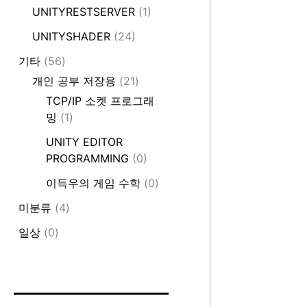
UNITYRESTSERVER
(1)
UNITYSHADER
(24)
기타
(56)
개인 공부 저장용
(21)
TCP/IP 소켓 프로그래
밍
(1)
UNITY EDITOR
PROGRAMMING
(0)
이득우의 게임 수학
(0)
미분류
(4)
일상
(0)