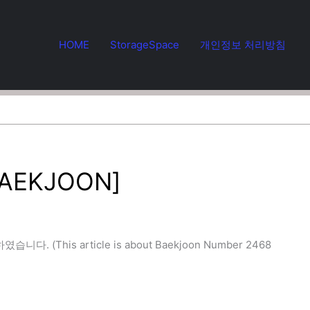
HOME
StorageSpace
개인정보 처리방침
AEKJOON]
This article is about Baekjoon Number 2468