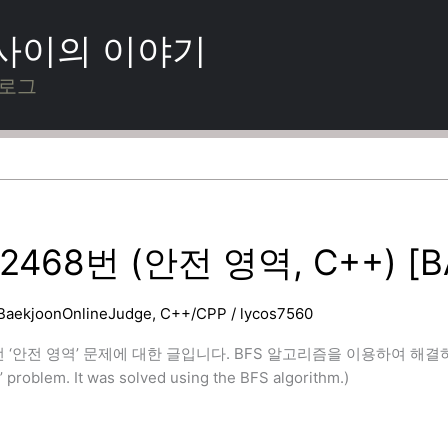
 사이의 이야기
블로그
2468번 (안전 영역, C++) [B
BaekjoonOnlineJudge
,
C++/CPP
/
lycos7560
 ‘안전 영역’ 문제에 대한 글입니다. BFS 알고리즘을 이용하여 해결하였습니다. (
a’ problem. It was solved using the BFS algorithm.)