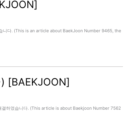
KJOON]
 is an article about BaekJoon Number 9465, the
 [BAEKJOON]
 (This article is about Baekjoon Number 7562