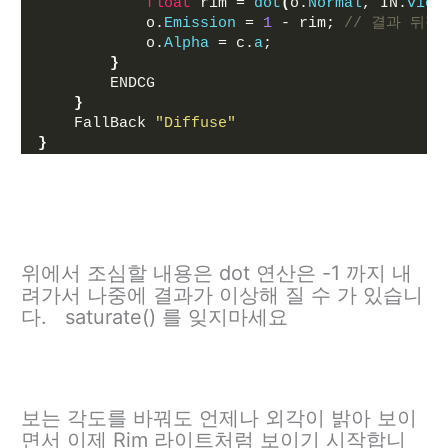
float
 rim = 
dot
(
o.
Normal
, IN.
view
            o.
Emission
 = 
1
 - rim; 
// 결과 뒤집
            o.
Alpha
 = c.
a
;
}
        ENDCG
}
    FallBack 
"Diffuse"
}
위에서 조심할 내용은 dot 연산은 -1 까지 내
려가서 나중에 결과가 이상해 질 수 가 있습니
다. saturate() 를 잊지마세요
보는 각도를 바꿔도 언제나 외각이 밝아 보이
면서 이제 Rim 라이트처럼 보이기 시작합니