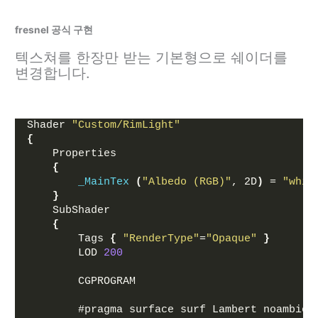
fresnel 공식 구현
텍스쳐를 한장만 받는 기본형으로 쉐이더를
변경합니다.
Shader 
"Custom/RimLight"
{
    Properties
{
_MainTex
(
"Albedo (RGB)"
, 2D
)
 = 
"whit
}
    SubShader
{
        Tags 
{
"RenderType"
=
"Opaque"
}
        LOD 
200
        CGPROGRAM
        #pragma surface surf Lambert noambien