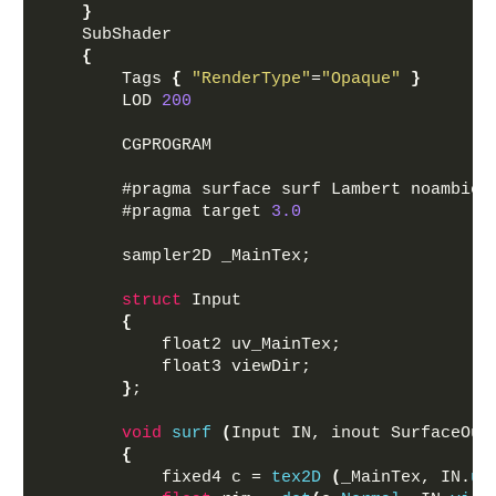
}
    SubShader
{
        Tags 
{
"RenderType"
=
"Opaque"
}
        LOD 
200
        CGPROGRAM
        #pragma surface surf Lambert noambien
        #pragma target 
3.0
        sampler2D _MainTex;
struct
 Input
{
            float2 uv_MainTex;
            float3 viewDir;
}
;
void
surf
(
Input IN, inout SurfaceOut
{
            fixed4 c = 
tex2D
(
_MainTex, IN.
uv