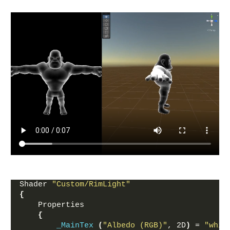
Shader 
"Custom/RimLight"
{
    Properties
{
_MainTex
(
"Albedo (RGB)"
, 2D
)
 = 
"whit