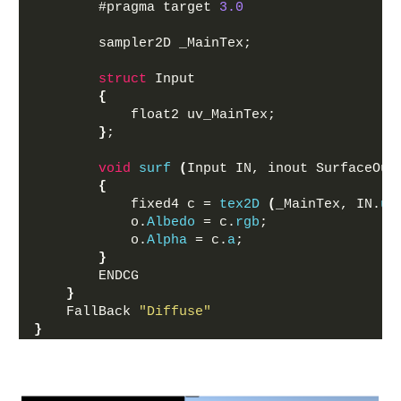
        #pragma target 
3.0
        sampler2D _MainTex;
struct
 Input
{
            float2 uv_MainTex;
}
;
void
surf
(
Input IN, inout SurfaceOut
{
            fixed4 c = 
tex2D
(
_MainTex, IN.
uv
            o.
Albedo
 = c.
rgb
;
            o.
Alpha
 = c.
a
;
}
        ENDCG
}
    FallBack 
"Diffuse"
}