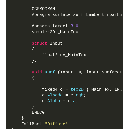
        CGPROGRAM
        #pragma surface surf Lambert noambien
        #pragma target 
3.0
        sampler2D _MainTex;
struct
 Input
{
            float2 uv_MainTex;
}
;
void
surf
(
Input IN, inout SurfaceOut
{
            fixed4 c = 
tex2D
(
_MainTex, IN.
uv
            o.
Albedo
 = c.
rgb
;
            o.
Alpha
 = c.
a
;
}
        ENDCG
}
    FallBack 
"Diffuse"