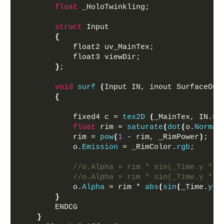
float
 _HoloTwinkling;
struct
 Input
{
            float2 uv_MainTex;
            float3 viewDir;
}
;
void
surf
(
Input IN, inout SurfaceOut
{
            fixed4 c = 
tex2D
(
_MainTex, IN.
uv
float
 rim = 
saturate
(
dot
(
o.
Normal
            rim = 
pow
(
1
 - rim, _RimPower
)
;
            o.
Emission
 = _RimColor.
rgb
;
//o.Alpha = rim * sin(_Time.y * _
//o.Alpha = rim * sin(_Time.y * _
            o.
Alpha
 = rim * 
abs
(
sin
(
_Time.
y
 *
}
        ENDCG
}