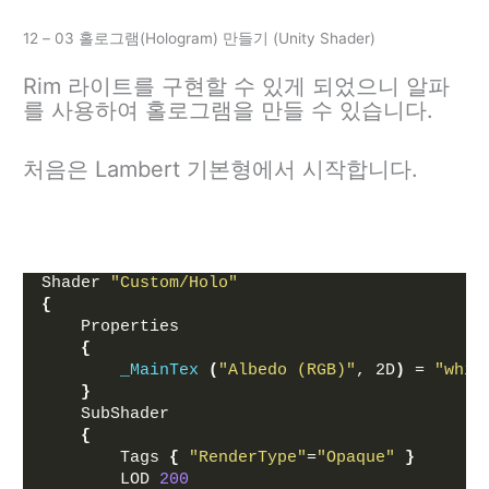
12 – 03 홀로그램(Hologram) 만들기 (Unity Shader)
Rim 라이트를 구현할 수 있게 되었으니 알파
를 사용하여 홀로그램을 만들 수 있습니다.
처음은 Lambert 기본형에서 시작합니다.
Shader 
"Custom/Holo"
{
    Properties
{
_MainTex
(
"Albedo (RGB)"
, 2D
)
 = 
"whit
}
    SubShader
{
        Tags 
{
"RenderType"
=
"Opaque"
}
        LOD 
200