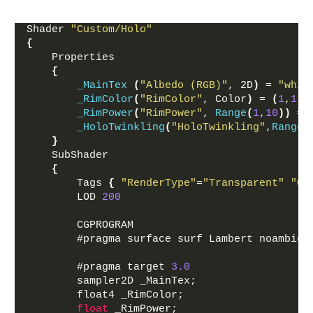
Shader 
"Custom/Holo"
{
    Properties
{
_MainTex
(
"Albedo (RGB)"
, 2D
)
 = 
"whit
_RimColor
(
"RimColor"
, Color
)
 = 
(
1
,
1
,
1
_RimPower
(
"RimPower"
, 
Range
(
1
,
10
))
 = 
_HoloTwinkling
(
"HoloTwinkling"
,
Range
(
}
    SubShader
{
        Tags 
{
"RenderType"
=
"Transparent"
"Qu
        LOD 
200
        CGPROGRAM
        #pragma surface surf Lambert noambien
        #pragma target 
3.0
        sampler2D _MainTex;
        float4 _RimColor;
float
 _RimPower;