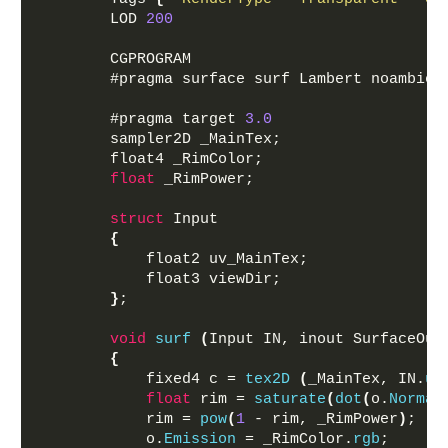
        LOD 
200
        CGPROGRAM
        #pragma surface surf Lambert noambien
        #pragma target 
3.0
        sampler2D _MainTex;
        float4 _RimColor;
float
 _RimPower;
struct
 Input
{
            float2 uv_MainTex;
            float3 viewDir;
}
;
void
surf
(
Input IN, inout SurfaceOut
{
            fixed4 c = 
tex2D
(
_MainTex, IN.
uv
float
 rim = 
saturate
(
dot
(
o.
Normal
            rim = 
pow
(
1
 - rim, _RimPower
)
;
            o.
Emission
 = _RimColor.
rgb
;