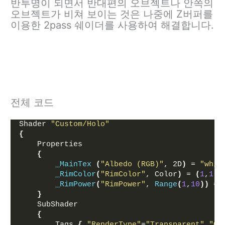
반투명이 되면서 반대편의 오브젝트나 안쪽의
오브젝트가 비쳐 보이는 것은 나중에 Z버퍼를
이용한 2pass 쉐이더를 사용하여 해결합니다.
전체 코드
Shader 
"Custom/Holo"
{
    Properties
{
_MainTex
(
"Albedo (RGB)"
, 2D
)
 = 
"whit
_RimColor
(
"RimColor"
, Color
)
 = 
(
1
,
1
,
1
_RimPower
(
"RimPower"
, 
Range
(
1
,
10
))
 = 
}
    SubShader
{
        Tags 
{
"RenderType"
=
"Transparent"
"Qu