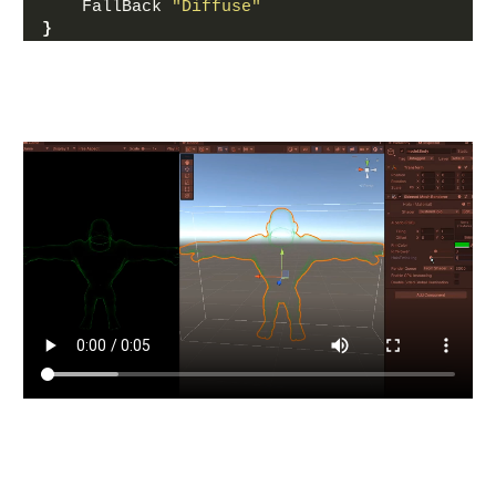
    FallBack 
"Diffuse"
}