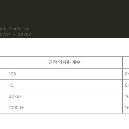
ort.MaxValue
2767 ~ 32767
권장 양자화 계수
100
8
10
8
32767
1
10000+
1