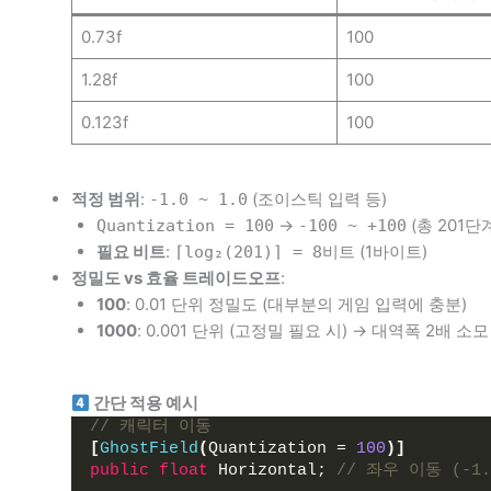
0.73f
100
1.28f
100
0.123f
100
적정 범위
:
(조이스틱 입력 등)
-1.0 ~ 1.0
→
(총 201단
Quantization = 100
-100 ~ +100
필요 비트
:
(1바이트)
⌈log₂(201)⌉ = 8비트
정밀도 vs 효율 트레이드오프
:
100
: 0.01 단위 정밀도 (대부분의 게임 입력에 충분)
1000
: 0.001 단위 (고정밀 필요 시) → 대역폭 2배 소모
간단 적용 예시
// 캐릭터 이동
[
GhostField
(
Quantization = 
100
)]
public
float
 Horizontal; 
// 좌우 이동 (-1.