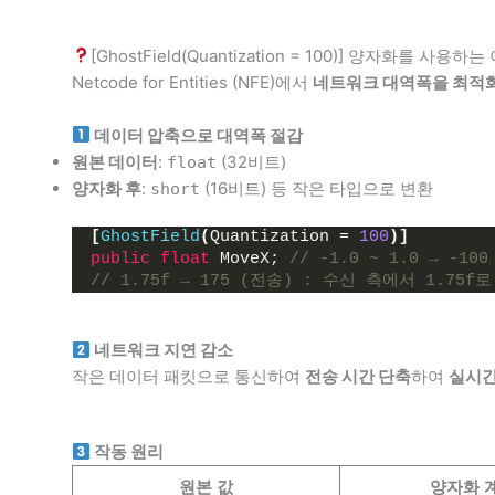
[GhostField(Quantization = 100)] 양자화를 사용하는
Netcode for Entities (NFE)에서
네트워크 대역폭을 최적
데이터 압축으로 대역폭 절감
원본 데이터
:
(32비트)
float
양자화 후
:
(16비트) 등 작은 타입으로 변환
short
[
GhostField
(
Quantization = 
100
)]
public
float
 MoveX; 
// -1.0 ~ 1.0 → -1
// 1.75f → 175 (전송) : 수신 측에서 1.75f
네트워크 지연 감소
작은 데이터 패킷으로 통신하여
전송 시간 단축
하여
실시간
작동 원리
원본 값
양자화 