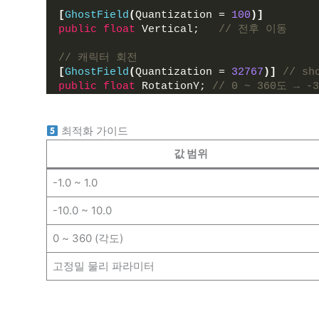
[
GhostField
(
Quantization = 
100
)]
public
float
 Vertical;   
// 전후 이동
// 캐릭터 회전
[
GhostField
(
Quantization = 
32767
)]
// sh
public
float
 RotationY; 
// 0 ~ 360도 → -3
최적화 가이드
값 범위
-1.0 ~ 1.0
-10.0 ~ 10.0
0 ~ 360 (각도)
고정밀 물리 파라미터