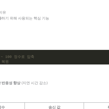
 이유
화
하기 위해 사용되는 핵심 기능
00 ~ 100 정수로 압축
로 복원
 반응성 향상
(지연 시간 감소)
계수
송신 값