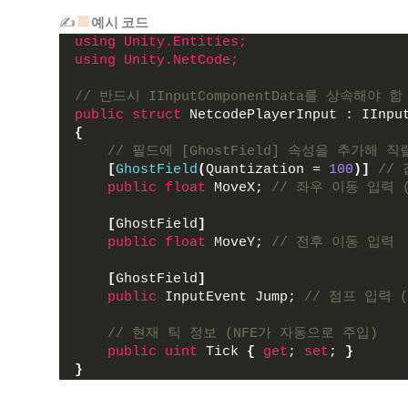
✍
예시 코드
using 
Unity.Entities;
using 
Unity.NetCode;
// 반드시 IInputComponentData를 상속해야 함
public
struct
 NetcodePlayerInput : IInpu
{
// 필드에 [GhostField] 속성을 추가해 
[
GhostField
(
Quantization = 
100
)]
// 
public
float
 MoveX; 
// 좌우 이동 입력 (
[
GhostField
]
public
float
 MoveY; 
// 전후 이동 입력
[
GhostField
]
public
 InputEvent Jump; 
// 점프 입력 
// 현재 틱 정보 (NFE가 자동으로 주입)
public
uint
 Tick 
{
get
; 
set
; 
}
}