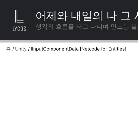
콘
텐
어제와 내일의 나 그
츠
로
생각의 흐름을 타고 다니며 만드는 
건
너
뛰
홈
Unity
IInputComponentData [Netcode for Entities]
기