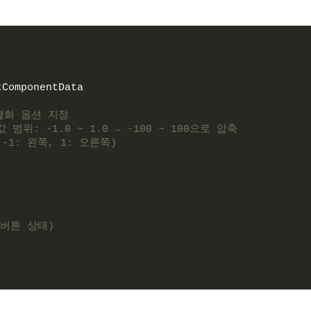
tComponentData
직렬화 옵션 지정
값 범위: -1.0 ~ 1.0 → -100 ~ 100으로 압축
-1: 왼쪽, 1: 오른쪽)
(버튼 상태)