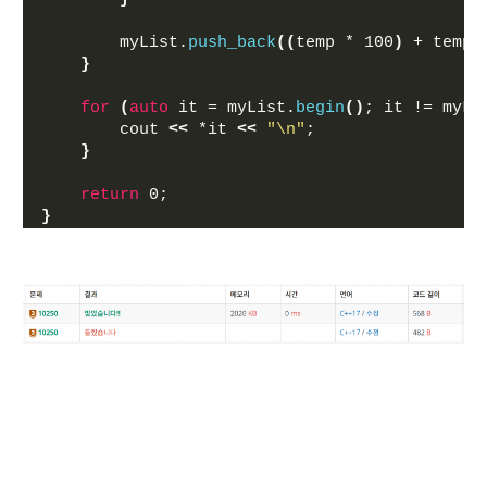
        myList.
push_back
((
temp * 100
)
 + temp2
}
for
(
auto
 it = myList.
begin
()
; it != myLi
        cout 
<<
 *it 
<<
"\n"
;
}
return
 0;
}