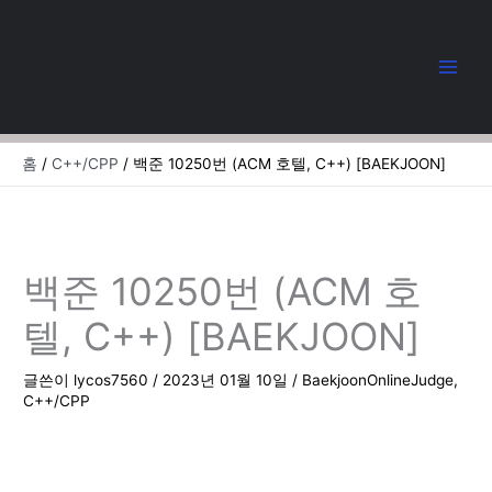
콘
텐
츠
로
건
너
뛰
홈
C++/CPP
백준 10250번 (ACM 호텔, C++) [BAEKJOON]
기
백준 10250번 (ACM 호
텔, C++) [BAEKJOON]
글쓴이
lycos7560
/
2023년 01월 10일
/
BaekjoonOnlineJudge
,
C++/CPP