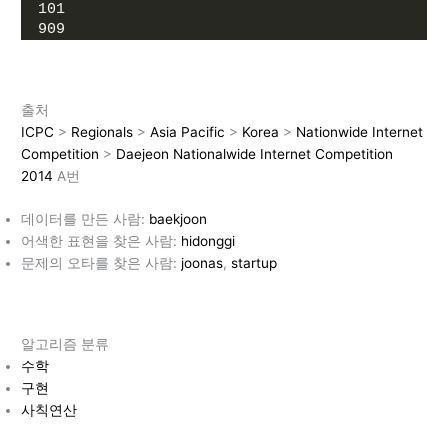
101
909
출처
ICPC
>
Regionals
>
Asia Pacific
>
Korea
>
Nation
w
ide Internet
Competition
>
Daejeon Nationalwide Internet Competition
2014
A번
데이터를 만든 사람:
baekjoon
어색한 표현을 찾은 사람:
hidonggi
문제의 오타를 찾은 사람:
joonas
,
startup
알고리즘 분류
수학
구현
사칙연산