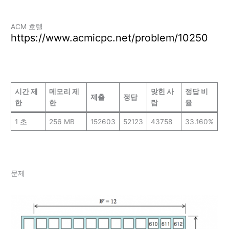
ACM 호텔
https://www.acmicpc.net/problem/10250
시간 제
메모리 제
맞힌 사
정답 비
제출
정답
한
한
람
율
1 초
256 MB
152603
52123
43758
33.160%
문제