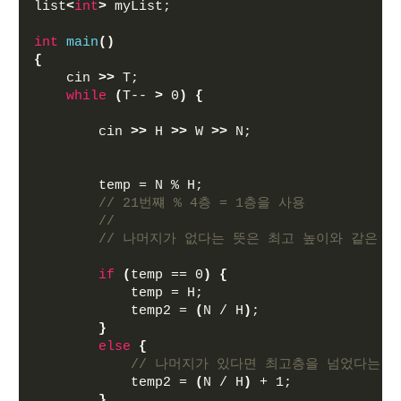
list
<
int
>
 myList;
int
main
()
{
    cin 
>>
 T;
while
(
T-- 
>
 0
)
{
        cin 
>>
 H 
>>
 W 
>>
 N;
        temp = N % H;
// 21번쨰 % 4층 = 1층을 사용 
// 
// 나머지가 없다는 뜻은 최고 높이와 같은 층
if
(
temp == 0
)
{
            temp = H; 
            temp2 = 
(
N / H
)
;
}
else
{
// 나머지가 있다면 최고층을 넘었다는 뜻
            temp2 = 
(
N / H
)
 + 1;
}