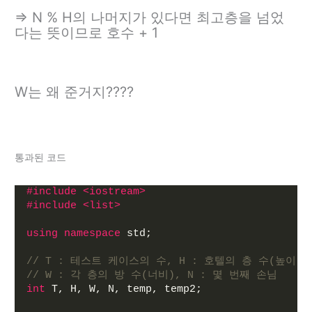
=> N % H의 나머지가 있다면 최고층을 넘었
다는 뜻이므로 호수 + 1
W는 왜 준거지????
통과된 코드
#include <iostream>
#include <list>
using
namespace
 std;
// T : 테스트 케이스의 수, H : 호텔의 층 수(높이),
// W : 각 층의 방 수(너비), N : 몇 번째 손님
int
 T, H, W, N, temp, temp2;