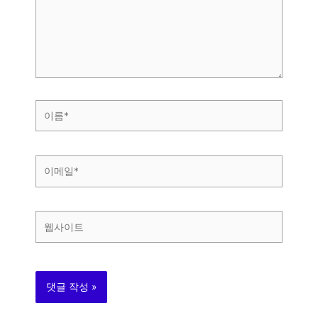
력
하
세
요...
이
름
*
이
메
일
*
웹
사
이
트