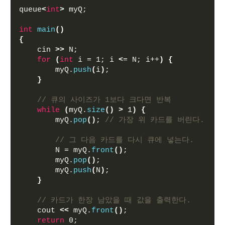
queue
<
int
>
 myQ;
int
main
()
{
    cin 
>>
 N;
for
(
int
 i = 1; i 
<
= N; i++
)
{
        myQ.
push
(
i
)
;
}
// 큐의 사이즈가 1보다 크다면 반복
while
(
myQ.
size
()
>
 1
)
{
        myQ.
pop
()
; 
// 가장 위 카드를 버린다. 
// 그 다음 카드를 다시 큐에 넣는다.
        N = myQ.
front
()
; 
        myQ.
pop
()
;
        myQ.
push
(
N
)
;
}
// 카드가 한장 남았을 때 값을 출력한다. 
    cout 
<<
 myQ.
front
()
;
return
 0;