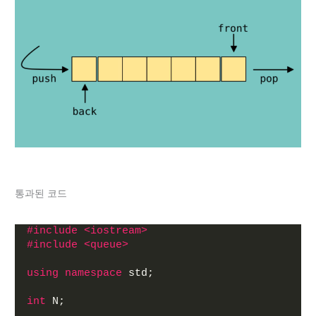
통과된 코드
#include <iostream>
#include <queue>
using
namespace
 std;
int
 N;