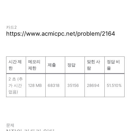
카드2
https://www.acmicpc.net/problem/2164
시간 제
메모리
맞힌 사
정답 비
제출
정답
한
제한
람
율
2 초 (추
가 시간
128 MB
68318
35156
28694
51.510%
없음)
문제