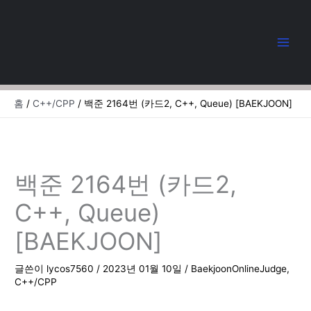
콘
텐
츠
로
건
너
뛰
홈
C++/CPP
백준 2164번 (카드2, C++, Queue) [BAEKJOON]
기
백준 2164번 (카드2,
C++, Queue)
[BAEKJOON]
글쓴이
lycos7560
/
2023년 01월 10일
/
BaekjoonOnlineJudge
,
C++/CPP