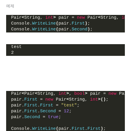
예제
Pair
<
String, 
int
>
 pair = 
new
 Pair
<
String, 
int
Console.
WriteLine
(
pair.
First
)
;
Console.
WriteLine
(
pair.
Second
)
;
test
2
Pair
<
Pair
<
String, 
int
>
, 
bool
>
 pair = 
new
 Pair
pair.
First
 = 
new
 Pair
<
String, 
int
>()
;
pair.
First
.
First
 = 
"test"
;
pair.
First
.
Second
 = 
12
;
pair.
Second
 = 
true
;
Console.
WriteLine
(
pair.
First
.
First
)
;