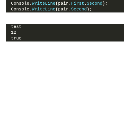
Console.
WriteLine
(
pair.
First
.
Second
)
;
Console.
WriteLine
(
pair.
Second
)
;
test
12
true