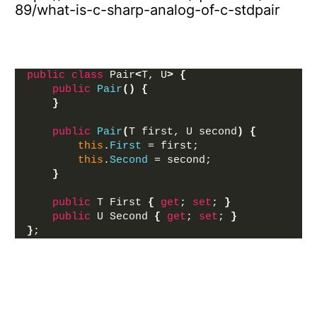
89/what-is-c-sharp-analog-of-c-stdpair
public
class
 Pair
<
T, U
>
{
public
Pair
()
{
}
public
Pair
(
T first, U second
)
{
this
.
First
 = first;
this
.
Second
 = second;
}
public
 T First 
{
get
; 
set
; 
}
public
 U Second 
{
get
; 
set
; 
}
}
;