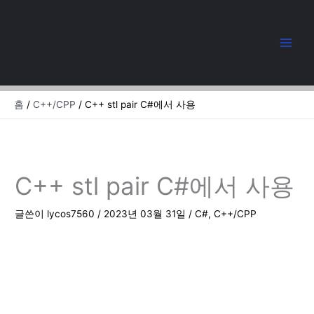
콘
텐
츠
로
건
너
뛰
홈
C++/CPP
C++ stl pair C#에서 사용
기
C++ stl pair C#에서 사용
글쓴이
lycos7560
/
2023년 03월 31일
/
C#
,
C++/CPP