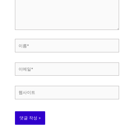
하
세
요...
이
름
*
이
메
일
*
웹
사
이
트