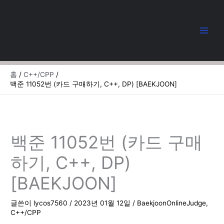
콘
텐
츠
로
건
너
뛰
홈
C++/CPP
기
백준 11052번 (카드 구매하기, C++, DP) [BAEKJOON]
백준 11052번 (카드 구매
하기, C++, DP)
[BAEKJOON]
글쓴이
lycos7560
/
2023년 01월 12일
/
BaekjoonOnlineJudge
,
C++/CPP