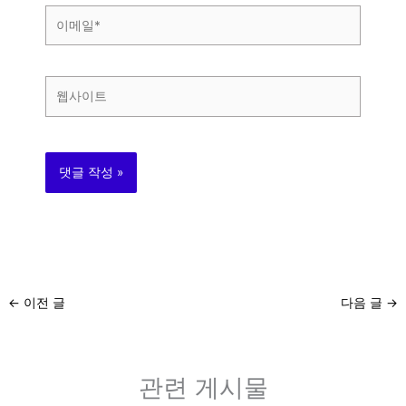
이
메
일
*
웹
사
이
트
←
이전 글
다음 글
→
관련 게시물