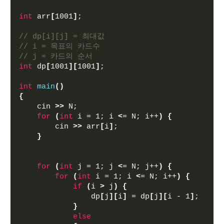
int
 arr
[
1001
]
;
// dp[i][j] = 최대값
// i = 목표의 카드수
// j = 카드의 순서
int
 dp
[
1001
][
1001
]
;
int
main
()
{
    cin 
>>
 N;
for
(
int
 i = 1; i 
<
= N; i++
)
{
        cin 
>>
 arr
[
i
]
;
}
for
(
int
 j = 1; j 
<
= N; j++
)
{
for
(
int
 i = 1; i 
<
= N; i++
)
{
if
(
i 
>
 j
)
{
                dp
[
j
][
i
]
 = dp
[
j
][
i - 1
]
;
}
else