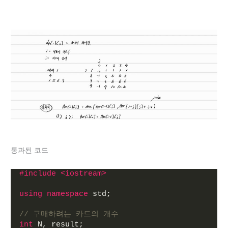
통과된 코드
#include <iostream>
using
namespace
 std;
// 구매하려는 카드의 개수
int
 N, result;