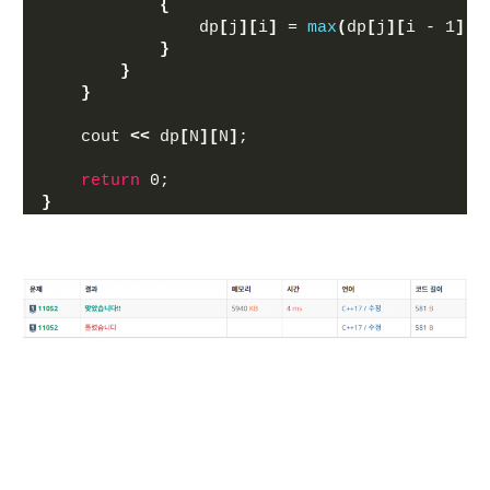
{
                dp
[
j
][
i
]
 = 
max
(
dp
[
j
][
i - 1
]
, 
}
}
}
    cout 
<<
 dp
[
N
][
N
]
;
return
 0;
}