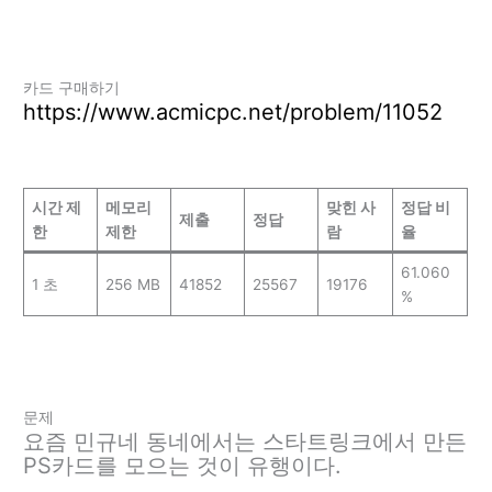
카드 구매하기
https://www.acmicpc.net/problem/11052
시간 제
메모리
맞힌 사
정답 비
제출
정답
한
제한
람
율
61.060
1 초
256 MB
41852
25567
19176
%
문제
요즘 민규네 동네에서는 스타트링크에서 만든
PS카드를 모으는 것이 유행이다.