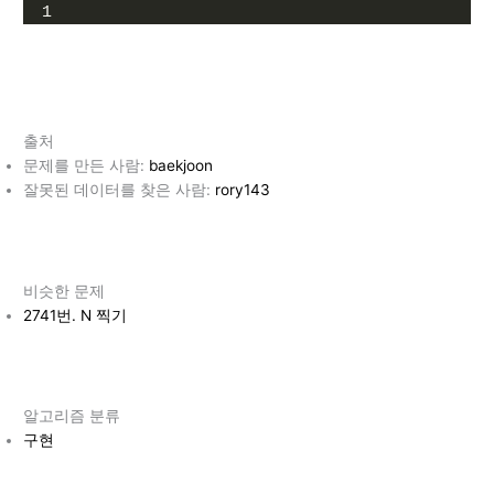
1
출처
문제를 만든 사람:
baekjoon
잘못된 데이터를 찾은 사람:
rory143
비슷한 문제
2741번. N 찍기
알고리즘 분류
구현