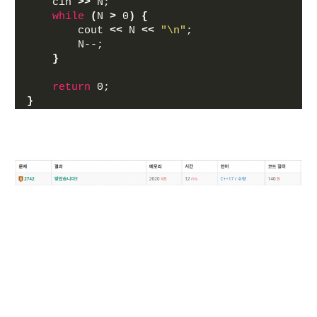
    cin 
>>
 N;
while
(
N 
>
 0
)
{
        cout 
<<
 N 
<<
"\n"
;
        N--;
}
return
 0;
}