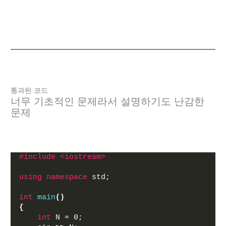
통과된 코드
너무 기초적인 문제라서 설명하기도 난감한
문제
#include <iostream>
using
namespace
 std;
int
main
()
{
int
 N = 0;