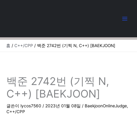
콘
텐
츠
로
건
너
뛰
홈
C++/CPP
백준 2742번 (기찍 N, C++) [BAEKJOON]
기
백준 2742번 (기찍 N,
C++) [BAEKJOON]
글쓴이
lycos7560
/
2023년 01월 08일
/
BaekjoonOnlineJudge
,
C++/CPP