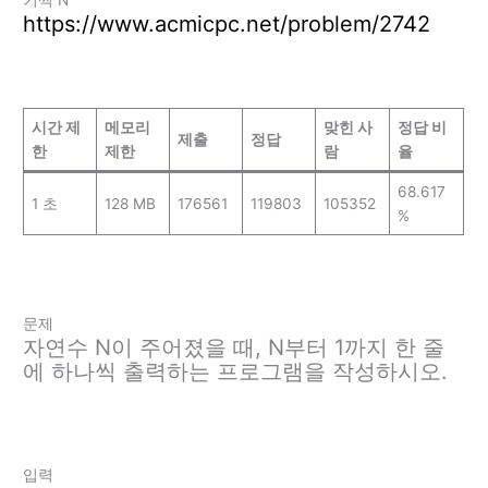
https://www.acmicpc.net/problem/2742
시간 제
메모리
맞힌 사
정답 비
제출
정답
한
제한
람
율
68.617
1 초
128 MB
176561
119803
105352
%
문제
자연수 N이 주어졌을 때, N부터 1까지 한 줄
에 하나씩 출력하는 프로그램을 작성하시오.
입력