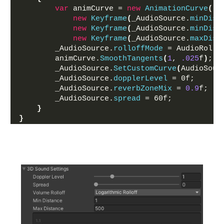
var
 animCurve = 
new
AnimationCurve
(
new
Keyframe
(
_AudioSource.
minDist
new
Keyframe
(
_AudioSource.
minDist
new
Keyframe
(
_AudioSource.
maxDist
        _AudioSource.
rolloffMode
 = AudioRollo
        animCurve.
SmoothTangents
(
1
, 
.025
f
)
;
        _AudioSource.
SetCustomCurve
(
AudioSour
        _AudioSource.
dopplerLevel
 = 0f;
        _AudioSource.
reverbZoneMix
 = 
0.9
f;
        _AudioSource.
spread
 = 60f;
}
}