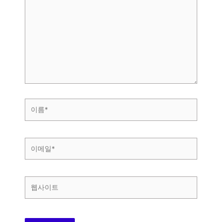
기
에
입
력
하
세
요...
이
름
*
이
메
일
*
웹
사
이
트