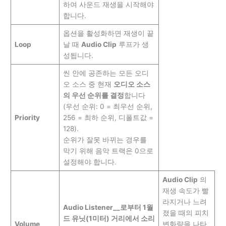
하여 사운드 재생을 시작해야
합니다.
옵션을 활성화하면 재생이 끝
Loop
날 때
Audio Clip
루프가 생
성됩니다.
씬 안에 공존하는 모든 오디
오 소스 중 현재
오디오 소스
의 우선 순위를 결정
합니다
(우선 순위: 0 = 최우선 순위,
Priority
256 = 최하 순위, 디폴트값 =
128).
순위가 잘못 바뀌는 경우를
막기 위해 음악 트랙은 0으로
설정해야 합니다.
Audio Clip
의
재생 속도가 빨
라지거나 느려
Audio Listener__로부터 1월
졌을 때의 피치
드 유닛(1미터) 거리에서 소리
Volume
변화량을 나타