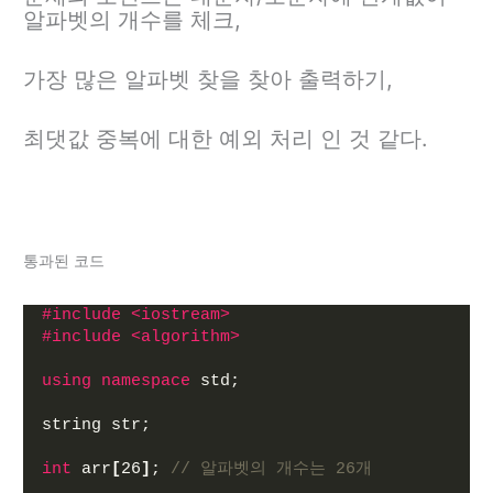
알파벳의 개수를 체크,
가장 많은 알파벳 찾을 찾아 출력하기,
최댓값 중복에 대한 예외 처리 인 것 같다.
통과된 코드
#include <iostream>
#include <algorithm>
using
namespace
 std;
string str;
int
 arr
[
26
]
; 
// 알파벳의 개수는 26개