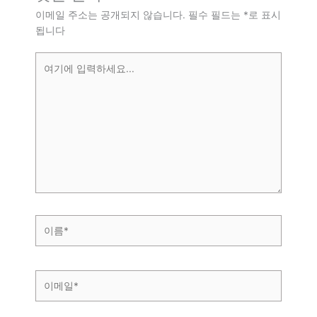
이메일 주소는 공개되지 않습니다.
필수 필드는
*
로 표시
됩니다
여
기
에
입
력
하
세
요...
이
름
*
이
메
일