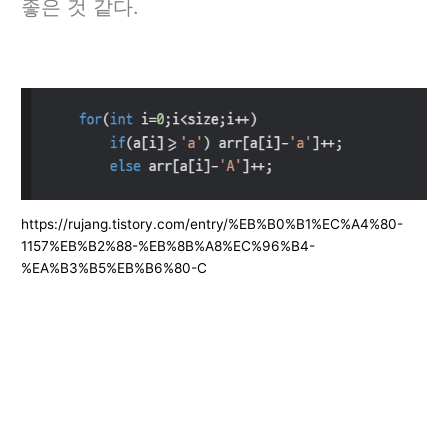
좋은 것 같다.
https://rujang.tistory.com/entry/%EB%B0%B1%EC%A4%80-
1157%EB%B2%88-%EB%8B%A8%EC%96%B4-
%EA%B3%B5%EB%B6%80-C