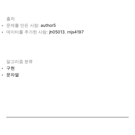
출처
문제를 만든 사람:
author5
데이터를 추가한 사람:
jh05013
,
rn
j
s4197
알고리즘 분류
구현
문자열