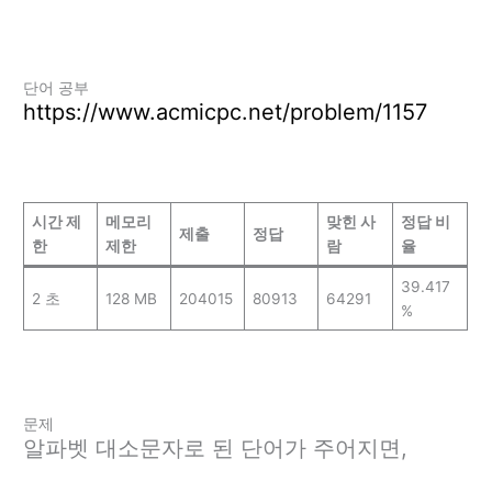
단어 공부
https://www.acmicpc.net/problem/1157
시간 제
메모리
맞힌 사
정답 비
제출
정답
한
제한
람
율
39.417
2 초
128 MB
204015
80913
64291
%
문제
알파벳 대소문자로 된 단어가 주어지면,