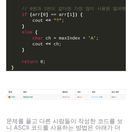
// 0번과 1번이 같다면 가장 많이 사용된 알파벳이
if
(
arr
[
0
]
 == arr
[
1
])
{
        cout 
<<
"?"
; 
}
else
{
char
 ch = maxIndex + 
'A'
; 
        cout 
<<
 ch;
}
return
 0;
}
문제를 풀고 다른 사람들이 작성한 코드를 보
니 ASCII 코드를 사용하는 방법은 아래가 더