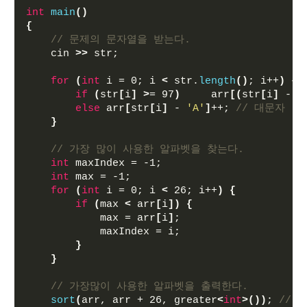
int
main
()
{
// 문제의 문자열을 받는다.
    cin 
>>
 str;
for
(
int
 i = 0; i 
<
 str.
length
()
; i++
)
{
if
(
str
[
i
]
>
= 97
)
     arr
[(
str
[
i
]
 - 3
else
 arr
[
str
[
i
]
 - 
'A'
]
++; 
// 대문자
}
// 가장 많이 사용한 알파벳을 찾는다.
int
 maxIndex = -1;
int
 max = -1;
for
(
int
 i = 0; i 
<
 26; i++
)
{
if
(
max 
<
 arr
[
i
])
{
            max = arr
[
i
]
;
            maxIndex = i;
}
}
// 가장많이 사용한 알파벳을 출력한다.
sort
(
arr, arr + 26, greater
<
int
>())
; 
// 