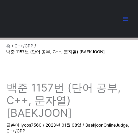
콘
텐
츠
로
건
너
뛰
홈
C++/CPP
기
백준 1157번 (단어 공부, C++, 문자열) [BAEKJOON]
백준 1157번 (단어 공부,
C++, 문자열)
[BAEKJOON]
글쓴이
lycos7560
/
2023년 01월 08일
/
BaekjoonOnlineJudge
,
C++/CPP