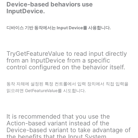
Device-based behaviors use
InputDevice.
디바이스 기반 동작에서는 Input Device를 사용합니다.
TryGetFeatureValue to read input directly
from an InputDevice from a specific
control configured on the behavior itself.
동작 자체에 설정된 특정 컨트롤에서 입력 장치에서 직접 입력을
읽으려면 GetFeatureValue를 시도합니다.
It is recommended that you use the
Action-based variant instead of the
Device-based variant to take advantage of
the benefits that the Input System