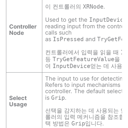
이 컨트롤러의
XRNode
.
Used to get the
InputDevice
reading input from the controll
Controller
calls such
Node
as
IsPressed
and
TryGetFe
컨트롤러에서 입력을 읽을 때
Is
등
TryGetFeatureValue
을 
여
InputDevice
얻는 데 사용됩
The input to use for detecting 
Refers to input mechanisms o
controller. The default select 
is
Grip
.
Select
Usage
선택을 감지하는 데 사용되는 입력
롤러의 입력 메커니즘을 참조합니
택 방법은
Grip
입니다.