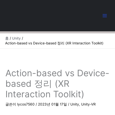
콘
텐
츠
로
건
너
뛰
홈
Unity
기
Action-based vs Device-based 정리 (XR Interaction Toolkit)
Action-based vs Device-
based 정리 (XR
Interaction Toolkit)
글쓴이
lycos7560
/
2023년 01월 17일
/
Unity
,
Unity-VR