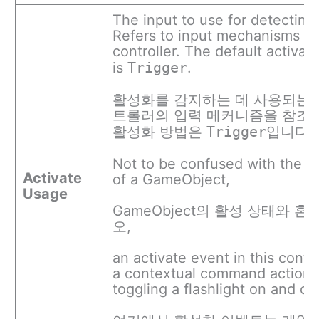
The input to use for detecting 
Refers to input mechanisms o
controller. The default activat
is
Trigger
.
활성화를 감지하는 데 사용되는 입
트롤러의 입력 메커니즘을 참조합
활성화 방법은
Trigger
입니다.
Not to be confused with the ac
Activate
of a GameObject,
Usage
GameObject의 활성 상태와 
오,
an activate event in this conte
a contextual command action,
toggling a flashlight on and off