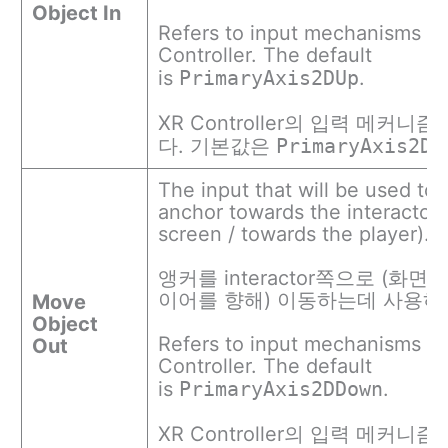
Object In
Refers to input mechanisms o
Controller. The default
is
PrimaryAxis2DUp
.
XR Controller의 입력 메커니
다. 기본값은
PrimaryAxis2DU
The input that will be used to 
anchor towards the interactor 
screen / towards the player).
앵커를 interactor쪽으로 (화면
이어를 향해) 이동하는데 사용하
Move
Object
Refers to input mechanisms o
Out
Controller. The default
is
PrimaryAxis2DDown
.
XR Controller의 입력 메커니