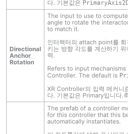
다. 기본값은
PrimaryAxis2DD
The input to use to compute a 
angle to rotate the interactor’s
to match it.
인터랙터의 attach point를 
키는 방향 각도를 계산하기 위해
Directional
력.
Anchor
Rotation
Refers to input mechanisms o
Controller. The default is
Prim
XR Controller의 입력 메커니
다. 기본값은 Primary입니다.축 2
The prefab of a controller mo
for this controller that this beh
automatically instantiates.