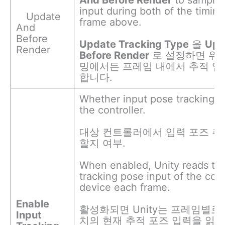
input during both of the timing
Update
frame above.
And
Before
Update Tracking Type
을
Upd
Render
Before Render
로 설정하면 위의
밍에서든 프레임 내에서 추적 입
합니다.
Whether input pose tracking is
the controller.
대상 컨트롤러에서 입력 포즈 추
할지 여부.
When enabled, Unity reads the
tracking pose input of the cont
device each frame.
Enable
활성화되면 Unity는 프레임별로
Input
치의 현재 추적 포즈 입력을 읽습