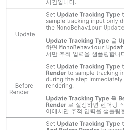
시간입니다.
Set
Update Tracking Type
to
sample tracking input only dur
the
MonoBehaviour
Update
s
Update
Update Tracking Type
을
Upd
하면
MonoBehaviour
Update
서만 추적 입력을 샘플링합니다.
Set
Update Tracking Type
to
Render
to sample tracking inp
during the step immediately b
Before
rendering.
Render
Update Tracking Type
을
Bef
Render
로 설정하면 렌더링 직전
이에서만 추적 입력을 샘플링합니
Set
Update Tracking Type
to
And Before Render
to sample 