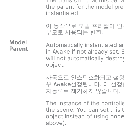
The transform that this behavi
the parent for the model prefa
instantiated.
이 동작으로 모델 프리팹이 인스
부모로 사용되는 변환.
Model
Automatically instantiated and
Parent
in
Awake
if not already set. Set
will not automatically destroy 
object.
자동으로 인스턴스화되고 설정되
우
Awake
설정됩니다. 이 설정은
자동으로 제거하지 않습니다.
The instance of the controller
the scene. You can set this to 
object instead of using
model
above).