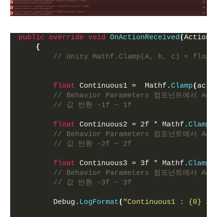
public
override
void
OnActionReceived
(
ActionB
{
// Unity Mathf.Clamp(A, b, c) = 
float
 Continuous1 =  Mathf.
Clamp
(
acti
// Behavior Parameters 컴포넌트에서 Actio
// 값 반환 -1f ~ 1f
float
 Continuous2 = 2f * Mathf.
Clamp
(
// Behavior Parameters 컴포넌트에서 Actio
// 값 반환 -2f ~ 2f
float
 Continuous3 = 3f * Mathf.
Clamp
(
// Behavior Parameters 컴포넌트에서 Actio
// 값 반환 -3f ~ 3f
        Debug.
LogFormat
(
"Continuous1 : {0} / 