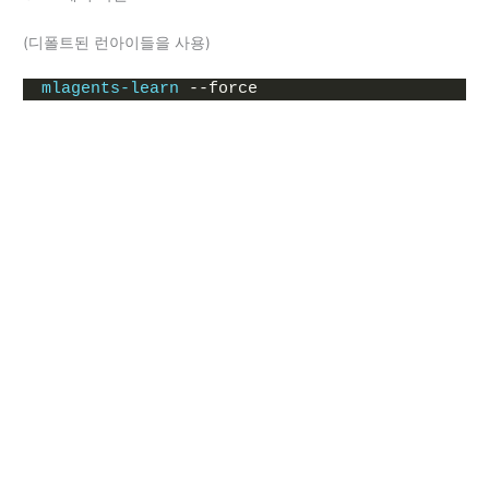
(디폴트된 런아이들을 사용)
mlagents-learn
 --force