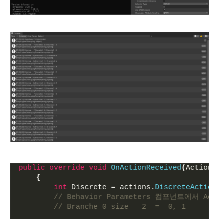
public
override
void
OnActionReceived
(
ActionB
{
int
 Discrete = actions.
DiscreteAction
// Behavior Parameters 컴포넌트에서 Actio
// Branche 0 size   2  =  0, 1