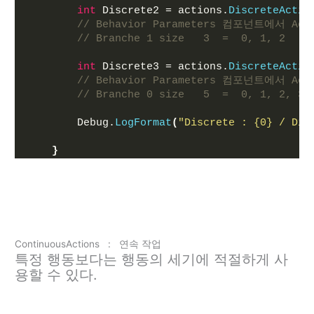
int
 Discrete2 = actions.
DiscreteActio
// Behavior Parameters 컴포넌트에서 Actio
// Branche 1 size   3  =  0, 1, 2 
int
 Discrete3 = actions.
DiscreteActio
// Behavior Parameters 컴포넌트에서 Actio
// Branche 0 size   5  =  0, 1, 2, 3,
        Debug.
LogFormat
(
"Discrete : {0} / Dis
}
ContinuousActions : 연속 작업
특정 행동보다는 행동의 세기에 적절하게 사
용할 수 있다.