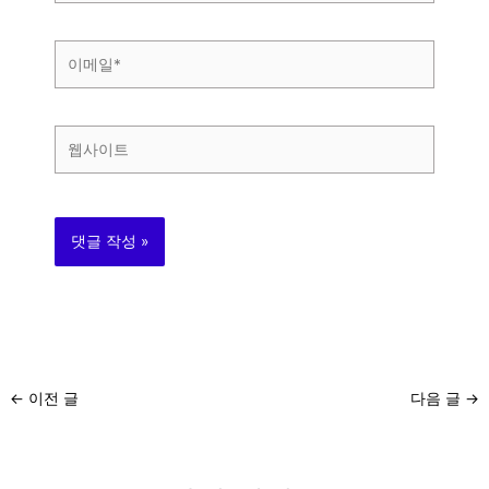
*
이
메
일
*
웹
사
이
트
←
이전 글
다음 글
→