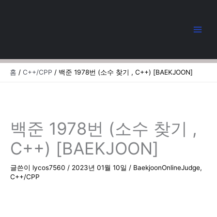
콘
텐
츠
로
건
너
뛰
홈
C++/CPP
백준 1978번 (소수 찾기 , C++) [BAEKJOON]
기
백준 1978번 (소수 찾기 ,
C++) [BAEKJOON]
글쓴이
lycos7560
/
2023년 01월 10일
/
BaekjoonOnlineJudge
,
C++/CPP