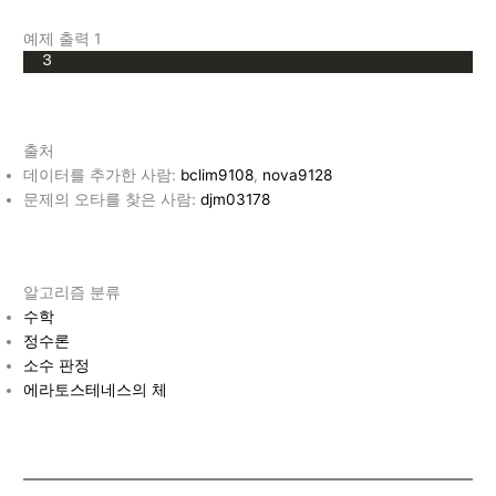
예제 출력 1
3
출처
데이터를 추가한 사람:
bclim9108
,
nova9128
문제의 오타를 찾은 사람:
djm03178
알고리즘 분류
수학
정수론
소수 판정
에라토스테네스의 체