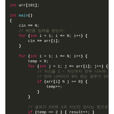
int
 arr
[
101
]
;
int
main
()
{
    cin 
>>
 N;
// N만큼 입력을 받는다.
for
(
int
 i = 1; i 
<
= N; i++
)
{
        cin 
>>
 arr
[
i
]
;
}
for
(
int
 i = 1; i 
<
= N; i++
)
{
        temp = 0;
for
(
int
 j = 1; j 
<
= arr
[
i
]
; j++
)
{
// 자신을 1 ~ 자신까지 전부 나누어 본
// 만약 나머지가 0이 되는 경우가 2라면
if
(
arr
[
i
]
 % j == 0
)
{
                temp++; 
}
}
// 결과가 2라면 1과 자신만 있다는 뜻으로 
if
(
temp == 2 
)
{
 result++; 
}