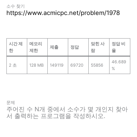
소수 찾기
https://www.acmicpc.net/problem/1978
시간 제
메모리
맞힌 사
정답 비
제출
정답
한
제한
람
율
46.689
2 초
128 MB
149119
69720
55856
%
문제
주어진 수 N개 중에서 소수가 몇 개인지 찾아
서 출력하는 프로그램을 작성하시오.