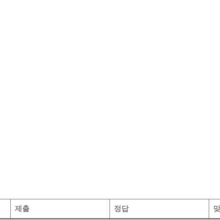
제출
정답
맞