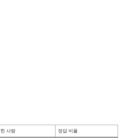
힌 사람
정답 비율