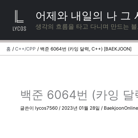
콘
텐
어제와 내일의 나 그
츠
로
생각의 흐름을 타고 다니며 만드는 
건
너
뛰
홈
C++/CPP
백준 6064번 (카잉 달력, C++) [BAEKJOON]
기
백준 6064번 (카잉 달력
글쓴이
lycos7560
/
2023년 01월 28일
/
BaekjoonOnlin