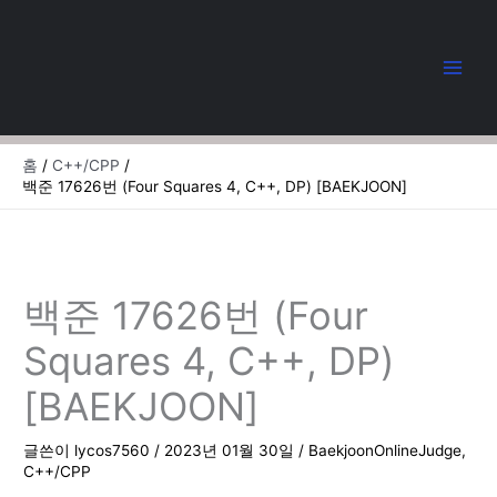
콘
텐
츠
로
건
너
뛰
홈
C++/CPP
기
백준 17626번 (Four Squares 4, C++, DP) [BAEKJOON]
백준 17626번 (Four
Squares 4, C++, DP)
[BAEKJOON]
글쓴이
lycos7560
/
2023년 01월 30일
/
BaekjoonOnlineJudge
,
C++/CPP