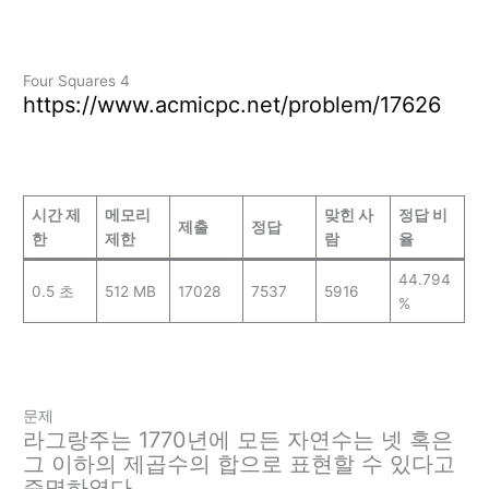
Four Squares 4
https://www.acmicpc.net/problem/17626
시간 제
메모리
맞힌 사
정답 비
제출
정답
한
제한
람
율
44.794
0.5 초
512 MB
17028
7537
5916
%
문제
라그랑주는 1770년에 모든 자연수는 넷 혹은
그 이하의 제곱수의 합으로 표현할 수 있다고
증명하였다.