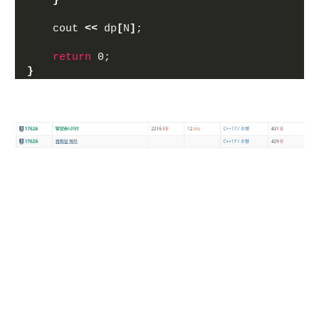
}
    cout 
<<
 dp
[
N
]
;
return
 0;
}