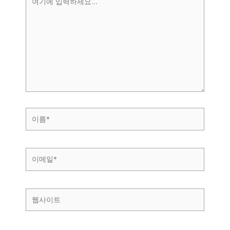
기
에
입
력
하
세
요...
이
름
*
이
메
일
*
웹
사
이
트