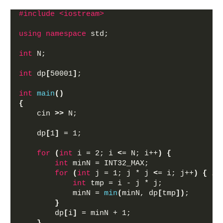
#include <iostream>
using
namespace
 std;
int
 N;
int
 dp
[
50001
]
;
int
main
()
{
    cin 
>>
 N;
    dp
[
1
]
 = 1;
for
(
int
 i = 2; i 
<
= N; i++
)
{
int
 minN = INT32_MAX;
for
(
int
 j = 1; j * j 
<
= i; j++
)
{
/
int
 tmp = i - j * j;
            minN = 
min
(
minN, dp
[
tmp
])
;
}
        dp
[
i
]
 = minN + 1;