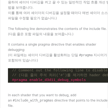
용하여 셰이더 디버깅을 켜고 끌 수 있는 일반적인 작업 흐름 개선 
법을 보여줍니다.
이를 통해 여러 셰이더의 디버깅을 설정할 때마다 매번 셰이더 소스
파일을 수정할 필요가 없습니다.)
The following line demonstrates the contents of the include file.
(다음 줄은 포함 파일의 내용을 보여줍니다.)
It contains a single pragma directive that enables shader
debugging:
(이 파일에는 셰이더 디버깅을 활성화하는 단일
#pragma
지시어가
포함되어 있습니다:)
// Comment out the following line to disable
// (다음 줄의 주석 처리('#')를 제거하면 hader d
#pragma enable_d3d11_debug_symbols
In each shader that you want to debug, add
an
#include_with_pragmas
directive that points to the include
file.