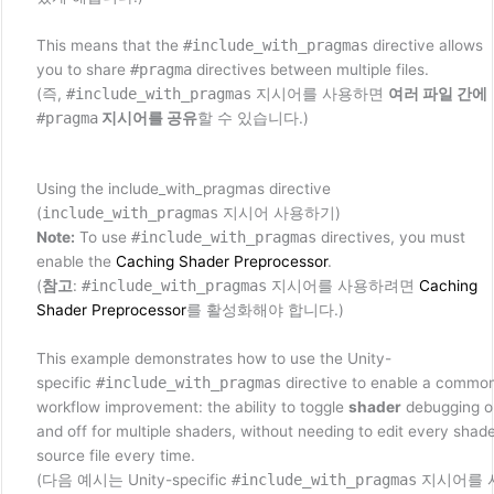
This means that the
#include_with_pragmas
directive allows
you to share
#pragma
directives between multiple files.
(즉,
#include_with_pragmas
지시어를 사용하면
여러 파일 간에
#pragma
지시어를 공유
할 수 있습니다.)
Using the include_with_pragmas directive
(
include_with_pragmas
지시어 사용하기)
Note:
To use
#include_with_pragmas
directives, you must
enable the
Caching Shader Preprocessor
.
(
참고
:
#include_with_pragmas
지시어를 사용하려면
Caching
Shader Preprocessor
를 활성화해야 합니다.)
This example demonstrates how to use the Unity-
specific
#include_with_pragmas
directive to enable a commo
workflow improvement: the ability to toggle
shader
debugging o
and off for multiple shaders, without needing to edit every shad
source file every time.
(다음 예시는 Unity-specific
#include_with_pragmas
지시어를 