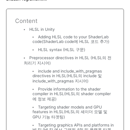
Content
HLSL in Unity
Adding HLSL code to your ShaderLab
code(ShaderLab code에 HLSL 코드 추가)
HLSL syntax (HLSL 구문)
Preprocessor directives in HLSL (HLSL의 전
처리기 지시어)
include and include_with_pragmas
directives in HLSL(HLSL의 include 및
include_with_pragmas 지시어)
Provide information to the shader
compiler in HLSL(HLSL의 shader compiler
에 정보 제공)
Targeting shader models and GPU
features in HLSL(HLSL의 셰이더 모델 및
GPU 기능 타겟팅)
Targeting graphics APIs and platforms in
HLSL(HLSL에서 그래픽 API 및 플랫폼 타겟