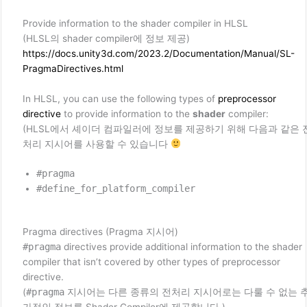
Provide information to the shader compiler in HLSL
(HLSL의 shader compiler에 정보 제공)
https://docs.unity3d.com/2023.2/Documentation/Manual/SL-
PragmaDirectives.html
In HLSL, you can use the following types of
preprocessor
directive
to provide information to the
shader
compiler:
(HLSL에서 셰이더 컴파일러에 정보를 제공하기 위해 다음과 같은 
처리 지시어를 사용할 수 있습니다
#pragma
#define_for_platform_compiler
Pragma directives (Pragma 지시어)
#pragma
directives provide additional information to the shader
compiler that isn’t covered by other types of preprocessor
directive.
(
#pragma
지시어는 다른 종류의 전처리 지시어로는 다룰 수 없는 
가적인 정보를 Shader Compiler에 제공합니다.)