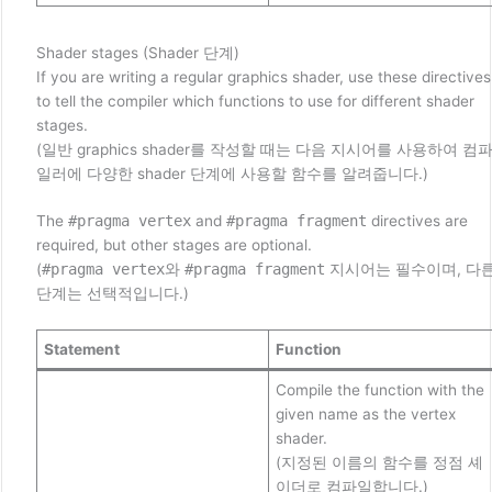
Shader stages (Shader 단계)
If you are writing a regular graphics shader, use these directives
to tell the compiler which functions to use for different shader
stages.
(일반 graphics shader를 작성할 때는 다음 지시어를 사용하여 컴
일러에 다양한 shader 단계에 사용할 함수를 알려줍니다.)
The
#pragma vertex
and
#pragma fragment
directives are
required, but other stages are optional.
(
#pragma vertex
와
#pragma fragment
지시어는 필수이며, 다
단계는 선택적입니다.)
Statement
Function
Compile the function with the
given name as the vertex
shader.
(지정된 이름의 함수를 정점 셰
이더로 컴파일합니다.)