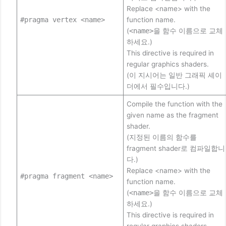
Replace <name> with the
#pragma vertex <name>
function name.
(
<name>
을 함수 이름으로 교체
하세요.)
This directive is required in
regular graphics shaders.
(이 지시어는 일반 그래픽 셰이
더에서 필수입니다.)
Compile the function with the
given name as the fragment
shader.
(지정된 이름의 함수를
fragment shader로 컴파일합니
다.)
Replace <name> with the
#pragma fragment <name>
function name.
(
<name>
을 함수 이름으로 교체
하세요.)
This directive is required in