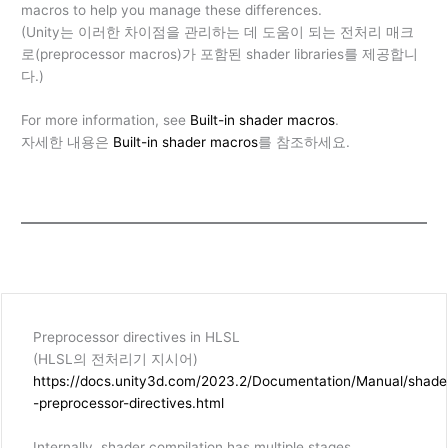
macros to help you manage these differences.
(Unity는 이러한 차이점을 관리하는 데 도움이 되는 전처리 매크
로(preprocessor macros)가 포함된 shader libraries를 제공합니
다.)
For more information, see
Built-in shader macros
.
자세한 내용은
Built-in shader macros
를 참조하세요.
Preprocessor directives in HLSL
(HLSL의 전처리기 지시어)
https://docs.unity3d.com/2023.2/Documentation/Manual/shade
-preprocessor-directives.html
Internally, shader compilation has multiple stages.