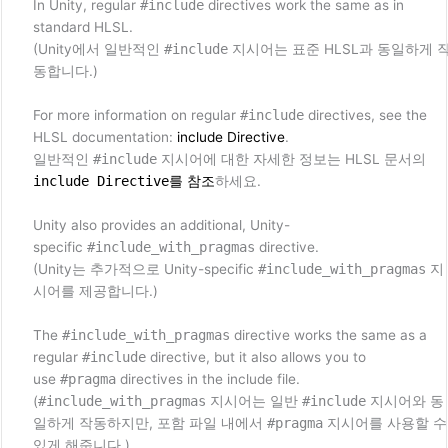
In Unity, regular
#include
directives work the same as in
standard HLSL.
(Unity에서 일반적인
#include
지시어는 표준 HLSL과 동일하게 
동합니다.)
For more information on regular
#include
directives, see the
HLSL documentation:
include Directive
.
일반적인
#include
지시어에 대한 자세한 정보는 HLSL 문서의
include Directive
를 참조
하세요.
Unity also provides an additional, Unity-
specific
#include_with_pragmas
directive.
(Unity는 추가적으로 Unity-specific
#include_with_pragmas
지
시어를 제공합니다.)
The
#include_with_pragmas
directive works the same as a
regular
#include
directive, but it also allows you to
use
#pragma
directives in the include file.
(
#include_with_pragmas
지시어는 일반
#include
지시어와 동
일하게 작동하지만, 포함 파일 내에서
#pragma
지시어를 사용할 수
있게 해줍니다.)