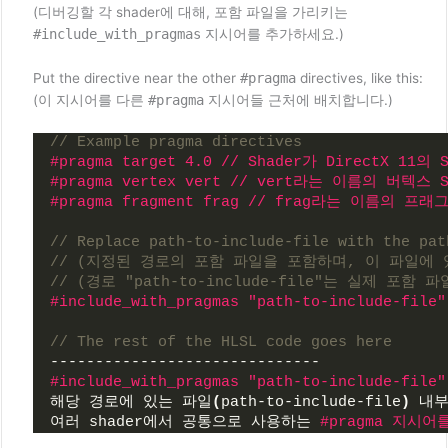
(디버깅할 각 shader에 대해, 포함 파일을 가리키는
#include_with_pragmas
지시어를 추가하세요.)
Put the directive near the other
#pragma
directives, like this:
(이 지시어를 다른
#pragma
지시어들 근처에 배치합니다.)
// Example pragma directives
#pragma target 4.0 // Shader가 DirectX 
#pragma vertex vert // vert라는 이름의 버텍
#pragma fragment frag // frag라는 이름의 
// Replace path-to-include-file with the pat
// (지정된 경로의 포함 파일을 포함하며, 이 파일에 있
// (경로 "path-to-include-file"는 실제 포
#include_with_pragmas "path-to-include-file"
// The rest of the HLSL code goes here
------------------------------
#include_with_pragmas "path-to-include-f
해당 경로에 있는 파일
(
path-to-include-file
)
 내부
여러 shader에서 공통으로 사용하는 
#pragma 지시