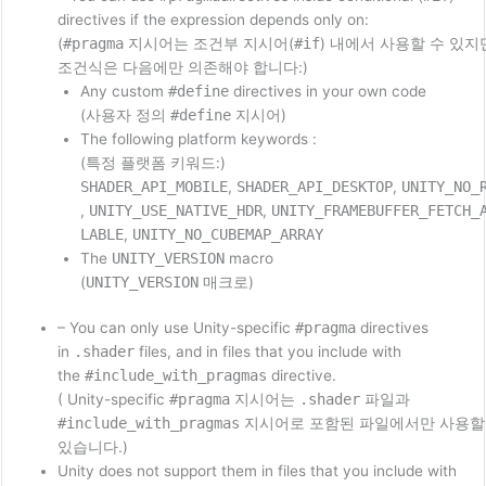
directives if the expression depends only on:
(
#pragma
지시어는 조건부 지시어(
#if
) 내에서 사용할 수 있지
조건식은 다음에만 의존해야 합니다:)
Any custom
#define
directives in your own code
(사용자 정의
#define
지시어)
The following platform keywords :
(특정 플랫폼 키워드:)
SHADER_API_MOBILE
,
SHADER_API_DESKTOP
,
UNITY_NO_
,
UNITY_USE_NATIVE_HDR
,
UNITY_FRAMEBUFFER_FETCH_
LABLE
,
UNITY_NO_CUBEMAP_ARRAY
The
UNITY_VERSION
macro
(
UNITY_VERSION
매크로)
– You can only use Unity-specific
#pragma
directives
in
.shader
files, and in files that you include with
the
#include_with_pragmas
directive.
( Unity-specific
#pragma
지시어는
.shader
파일과
#include_with_pragmas
지시어로 포함된 파일에서만 사용할
있습니다.)
Unity does not support them in files that you include with