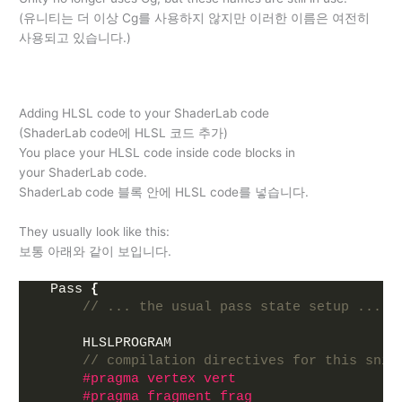
(유니티는 더 이상 Cg를 사용하지 않지만 이러한 이름은 여전히
사용되고 있습니다.)
Adding HLSL code to your ShaderLab code
(ShaderLab code에 HLSL 코드 추가)
You place your HLSL code inside code blocks in
your ShaderLab code.
ShaderLab code 블록 안에 HLSL code를 넣습니다.
They usually look like this:
보통 아래와 같이 보입니다.
  Pass 
{
// ... the usual pass state setup ...
      HLSLPROGRAM
// compilation directives for this snip
#pragma vertex vert
#pragma fragment frag