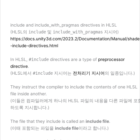
include and include_with_pragmas directives in HLSL
(HLSL의
include
및
include_with_pragmas
지시어)
https://docs.unity3d.com/2023.2/Documentation/Manual/shade
-include-directives.html
In HLSL,
#include
directives are a type of
preprocessor
directive
.
(HLSL에서
#include
지시어는
전처리기 지시어
의 일종입니다.)
They instruct the compiler to include the contents of one HLSL
file inside another.
(이들은 컴파일러에게 하나의 HLSL 파일의 내용을 다른 파일에 포
하도록 지시합니다.)
The file that they include is called an
include file
.
(이때 포함되는 파일을
include file
이라고 합니다.)