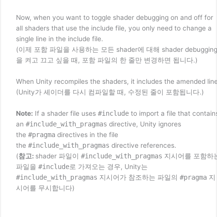
Now, when you want to toggle shader debugging on and off for
all shaders that use the include file, you only need to change a
single line in the include file.
(이제 포함 파일을 사용하는 모든 shader에 대해 shader debuggin
을 켜고 끄고 싶을 때, 포함 파일의 한 줄만 변경하면 됩니다.)
When Unity recompiles the shaders, it includes the amended line
(Unity가 셰이더를 다시 컴파일할 때, 수정된 줄이 포함됩니다.)
Note:
If a shader file uses
#include
to import a file that contain
an
#include_with_pragmas
directive, Unity ignores
the
#pragma
directives in the file
the
#include_with_pragmas
directive references.
(
참고:
shader 파일이
#include_with_pragmas
지시어를 포함하
파일을
#include
로 가져오는 경우, Unity는
#include_with_pragmas
지시어가 참조하는 파일의
#pragma
지
시어를 무시합니다)