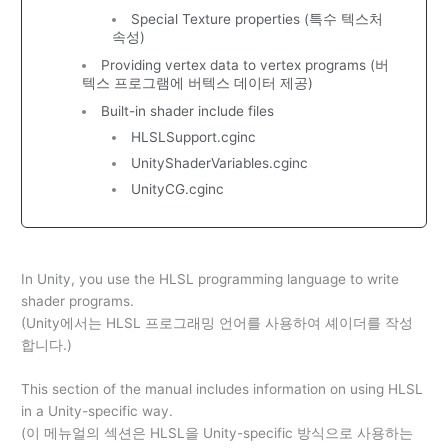
Special Texture properties (특수 텍스처
속성)
Providing vertex data to vertex programs (버
텍스 프로그램에 버텍스 데이터 제공)
Built-in shader include files
HLSLSupport.cginc
UnityShaderVariables.cginc
UnityCG.cginc
In Unity, you use the HLSL programming language to write
shader programs.
(Unity에서는 HLSL 프로그래밍 언어를 사용하여 셰이더를 작성
합니다.)
This section of the manual includes information on using HLSL
in a Unity-specific way.
(이 메뉴얼의 섹션은 HLSL을 Unity-specific 방식으로 사용하는