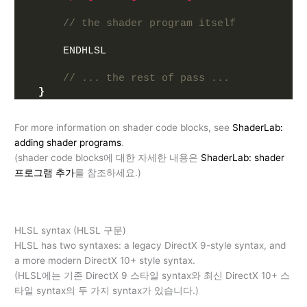
// the shader program itself
      ENDHLSL
// ... the rest of pass ...
}
For more information on shader code blocks, see
ShaderLab:
adding shader programs
.
(shader code blocks에 대한 자세한 내용은
ShaderLab: shader
프로그램 추가
를 참조하세요.)
HLSL syntax (HLSL 구문)
HLSL has two syntaxes: a legacy DirectX 9-style syntax, and
a more modern DirectX 10+ style syntax.
(HLSL에는 기존 DirectX 9 스타일 syntax와 최신 DirectX 10+ 스
타일 syntax의 두 가지 syntax가 있습니다.)