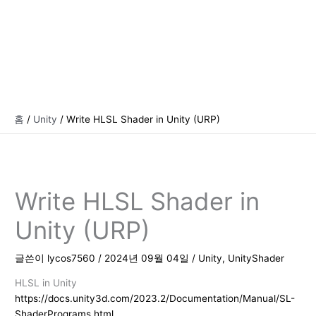
홈
Unity
Write HLSL Shader in Unity (URP)
Write HLSL Shader in
Unity (URP)
글쓴이
lycos7560
/
2024년 09월 04일
/
Unity
,
UnityShader
HLSL in Unity
https://docs.unity3d.com/2023.2/Documentation/Manual/SL-
ShaderPrograms.html