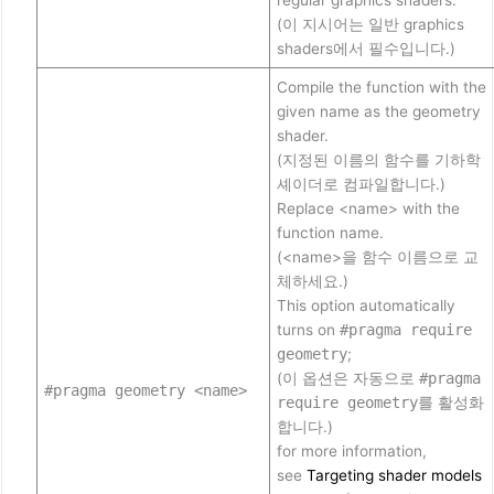
regular graphics shaders.
(이 지시어는 일반 graphics
shaders에서 필수입니다.)
Compile the function with the
given name as the geometry
shader.
(지정된 이름의 함수를 기하학
셰이더로 컴파일합니다.)
Replace <name> with the
function name.
(<name>을 함수 이름으로 교
체하세요.)
This option automatically
turns on
#pragma require
geometry
;
(이 옵션은 자동으로
#pragma
#pragma geometry <name>
require geometry
를 활성화
합니다.)
for more information,
see
Targeting shader models