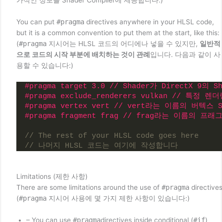
You can put
#pragma
directives anywhere in your HLSL code,
but it is a common convention to put them at the start, like this:
(
#pragma
지시어는 HLSL 코드의 어디에나 넣을 수 있지만,
일반적
으로 코드의 시작 부분에 배치하는 것이 관례
입니다. 다음과 같이 사
용할 수 있습니다:)
#pragma target 3.0 // Shader가 DirectX 
#pragma exclude_renderers vulkan // 
#pragma vertex vert // vert라는 이름의 버텍
#pragma fragment frag // frag라는 이름의 
// The rest of your HLSL code goes here
// 나머지 HLSL 코드는 여기에 작성합니다
Limitations (제한 사항)
There are some limitations around the use of
#pragma
directives
(
#pragma
지시어 사용에 몇 가지 제한 사항이 있습니다:)
– You can use
#pragma
directives inside conditional (
#if
)