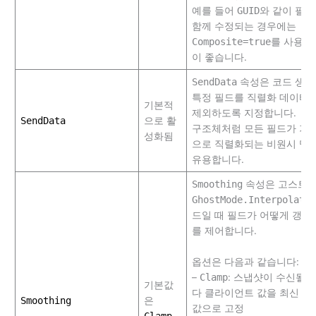
예를 들어
GUID
와 같이 필
함께 수정되는 경우에는
Composite=true
를 사용하
이 좋습니다.
SendData
속성은 코드 생성
특정 필드를 직렬화 데이터
기본적
제외하도록 지정합니다.
SendData
으로 활
구조체처럼 모든 필드가 기
성화됨
으로 직렬화되는 비원시 멤
유용합니다.
Smoothing
속성은 고스트
GhostMode.Interpolated
드일 때 필드가 어떻게 갱신
를 제어합니다.
옵션은 다음과 같습니다:
–
Clamp
: 스냅샷이 수신될 
기본값
다 클라이언트 값을 최신 스
Smoothing
은
값으로 고정