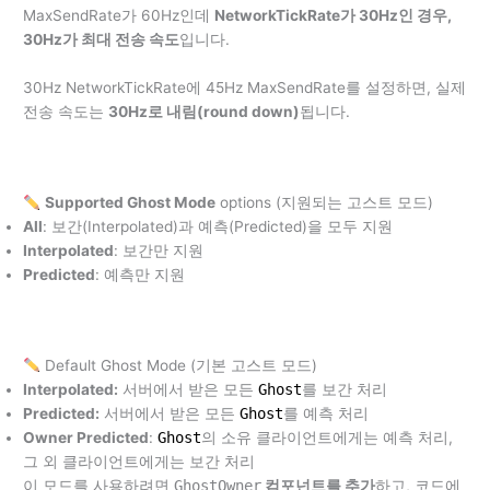
MaxSendRate가 60Hz인데
NetworkTickRate가 30Hz인 경우,
30Hz가 최대 전송 속도
입니다.
30Hz NetworkTickRate에 45Hz MaxSendRate를 설정하면, 실제
전송 속도는
30Hz로 내림(round down)
됩니다.
Supported Ghost Mode
options (지원되는 고스트 모드)
All
: 보간(Interpolated)과 예측(Predicted)을 모두 지원
Interpolated
: 보간만 지원
Predicted
: 예측만 지원
Default Ghost Mode (기본 고스트 모드)
Interpolated:
서버에서 받은 모든
Ghost
를 보간 처리
Predicted:
서버에서 받은 모든
Ghost
를 예측 처리
Owner Predicted
:
Ghost
의 소유 클라이언트에게는 예측 처리,
그 외 클라이언트에게는 보간 처리
이 모드를 사용하려면
GhostOwner
컴포넌트를 추가
하고, 코드에