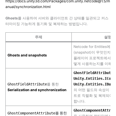
https://docs.unity3d.com/Packages/com.unity.netcode@1.5/m
anual/synchronization.html
Ghosts
를 사용하여 서버와 클라이언트 간 상태를 일관되고 커스
터마이징 가능하게 동기화 및 복제하는 방법입니다.
주제
설명
Netcode for Entities
(snapshot)이 무엇인지,
Ghosts and snapshots
플레이어 프로젝트에서 상
떻게 사용하는지를 이해합
GhostFieldAttribute
Unity.Entities.IComp
GhostFieldAttribute
를 통한
Unity.Entities.IBuff
Serialization and synchronization
의 어떤 필드와 속성이 
트로 직렬화 및 복제되어
합니다.
GhostComponentAttrib
GhostComponentAttribute
를 통한
을 사용하여 런타임에서 