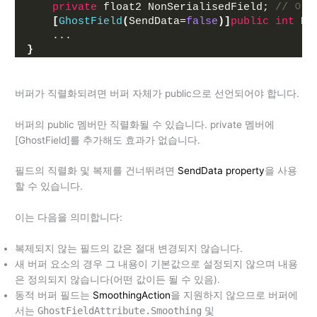
private
 float2 NonSerialisedField; 
// 이
[
GhostField
(
SendData=
false
)]
public
int
 No
    ...
}
버퍼가 직렬화되려면 버퍼 자체가 public으로 선언되어야 합니다.
버퍼의 public 멤버만 직렬화될 수 있습니다. private 멤버에
[GhostField]를 추가해도 효과가 없습니다.
필드의 직렬화 및 복제를 건너뛰려면
SendData
property
을 사용
할 수 있습니다.
이는 다음을 의미합니다:
복제되지 않는 필드의 값은 절대 변경되지 않습니다.
새 버퍼 요소의 경우 그 내용이 기본값으로 설정되지 않으며 내용
은 정의되지 않습니다(어떤 값이든 될 수 있음).
동적 버퍼 필드는
SmoothingAction
을 지원하지 않으므로 버퍼에
서는
GhostFieldAttribute.Smoothing
및