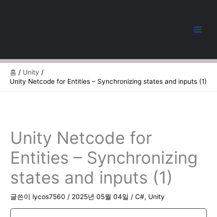
콘
텐
츠
로
건
너
뛰
홈
Unity
기
Unity Netcode for Entities – Synchronizing states and inputs (1)
Unity Netcode for
Entities – Synchronizing
states and inputs (1)
글쓴이
lycos7560
/
2025년 05월 04일
/
C#
,
Unity