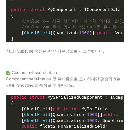
public
struct
 MyComponent : IComponentData
{
//Value.x는 상위 정의에서 지정한 양자화 값(10
//Value.y는 원래 양자화 값(100)을 유지합니다.
[
GhostField
(
Quantized=
1000
)]
public
 Vecto
}
참고- SubType 속성은 항상 기본값으로 재설정됩니다.
Component serialization
Component serialization 및 복제용으로 표시하려면 전송하려는
값에 [GhostField] 속성을 추가하세요.
public
struct
 MySerializedComponent : ICompon
{
[
GhostField
]
public
int
 MyIntField;
[
GhostField
(
Quantization=
1000
)]
public
flo
[
GhostField
(
Quantization=
1000
, Smoothing=
public
 float2 NonSerializedField;