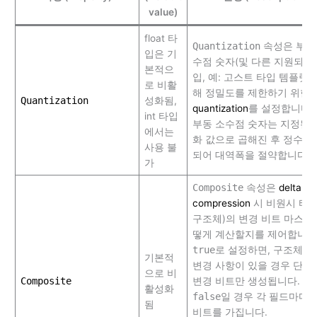
value)
float 타
Quantization
속성은 부동
입은 기
수점 숫자(및 다른 지원되는
본적으
입, 예: 고스트 타입 템플릿)
로 비활
해 정밀도를 제한하기 위한
Quantization
성화됨,
quantization
를 설정합니다.
int 타입
부동 소수점 숫자는 지정된 
에서는
화 값으로 곱해진 후 정수로
사용 불
되어 대역폭을 절약합니다.
가
Composite
속성은
delta
compression
시 비원시 타입
구조체)의 변경 비트 마스크
떻게 계산할지를 제어합니다
true
로 설정하면, 구조체 
기본적
변경 사항이 있을 경우 단 
으로 비
Composite
변경 비트만 생성됩니다.
활성화
false
일 경우 각 필드마다 
됨
비트를 가집니다.