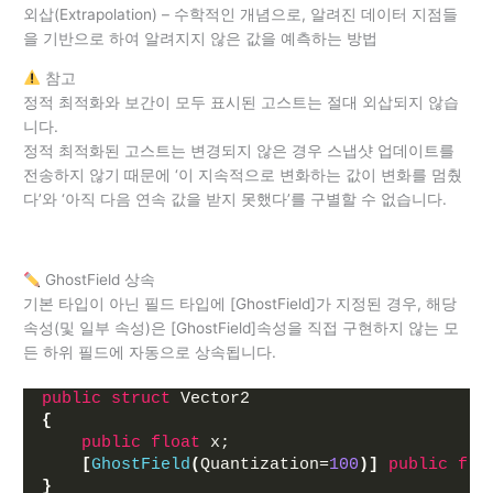
외삽(Extrapolation) – 수학적인 개념으로, 알려진 데이터 지점들
을 기반으로 하여 알려지지 않은 값을 예측하는 방법
참고
정적 최적화와 보간이 모두 표시된 고스트는 절대 외삽되지 않습
니다.
정적 최적화된 고스트는 변경되지 않은 경우 스냅샷 업데이트를
전송하지 않기 때문에 ‘이 지속적으로 변화하는 값이 변화를 멈췄
다’와 ‘아직 다음 연속 값을 받지 못했다’를 구별할 수 없습니다.
GhostField 상속
기본 타입이 아닌 필드 타입에 [GhostField]가 지정된 경우, 해당
속성(및 일부 속성)은 [GhostField]속성을 직접 구현하지 않는 모
든 하위 필드에 자동으로 상속됩니다.
public
struct
 Vector2
{
public
float
 x;
[
GhostField
(
Quantization=
100
)]
public
flo
}