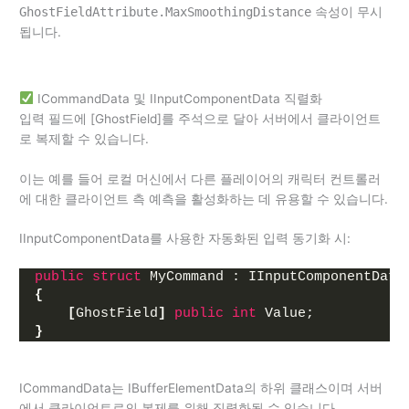
GhostFieldAttribute.MaxSmoothingDistance
속성이 무시
됩니다.
ICommandData 및 IInputComponentData 직렬화
입력 필드에 [GhostField]를 주석으로 달아 서버에서 클라이언트
로 복제할 수 있습니다.
이는 예를 들어 로컬 머신에서 다른 플레이어의 캐릭터 컨트롤러
에 대한 클라이언트 측 예측을 활성화하는 데 유용할 수 있습니다.
IInputComponentData를 사용한 자동화된 입력 동기화 시:
public
struct
 MyCommand : IInputComponentData
{
[
GhostField
]
public
int
 Value;
}
ICommandData는 IBufferElementData의 하위 클래스이며 서버
에서 클라이언트로의 복제를 위해 직렬화될 수 있습니다.