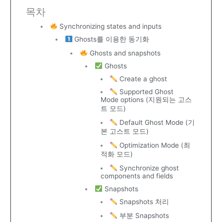
목차
Synchronizing states and inputs
Ghosts를 이용한 동기화
Ghosts and snapshots
Ghosts
Create a ghost
Supported Ghost
Mode options (지원되는 고스
트 모드)
Default Ghost Mode (기
본 고스트 모드)
Optimization Mode (최
적화 모드)
Synchronize ghost
components and fields
Snapshots
Snapshots 처리
부분 Snapshots