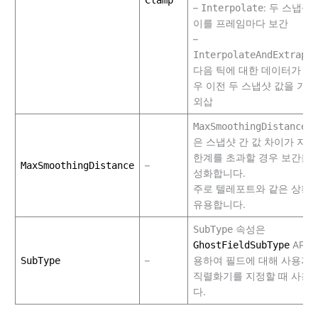
Clamp
–
Interpolate
: 두 스냅샷 
이를 프레임마다 보간
–
InterpolateAndExtrapol
다음 틱에 대한 데이터가 없
우 이전 두 스냅샷 값을 기
외삽
MaxSmoothingDistance
속
은 스냅샷 간 값 차이가 지
한계를 초과할 경우 보간을 
MaxSmoothingDistance
–
성화합니다.
주로 텔레포트와 같은 상황
유용합니다.
SubType
속성은
GhostFieldSubType
API를
SubType
–
용하여 필드에 대해 사용자 
직렬화기를 지정할 때 사용
다.