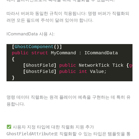
따라서 버퍼와 동일한 규칙이 적용됩니다: 명령 버퍼가 직렬화되
려면 모든 필드에 주석이 달려 있어야 합니다.
ICommandData 사용 시:
[
GhostComponent
()]
public
struct
 MyCommand : ICommandData
{
[
GhostField
]
public
 NetworkTick Tick 
{
get
[
GhostField
]
public
int
 Value;
}
명령 데이터 직렬화는 원격 플레이어 예측을 구현하는 데 특히 유
용합니다.
사용자 지정 타입에 대한 직렬화 지원 추가
GhostFieldAttribute
로 직렬화할 수 있는 타입은 템플릿을 통