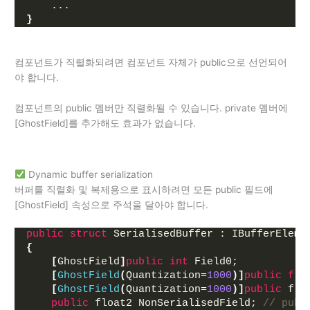
    ...
}
컴포넌트가 직렬화되려면 컴포넌트 자체가 public으로 선언되어
야 합니다.
컴포넌트의 public 멤버만 직렬화될 수 있습니다. private 멤버에
[GhostField]를 추가해도 효과가 없습니다.
Dynamic buffer serialization
버퍼를 직렬화 및 복제용으로 표시하려면 모든 public 필드에
[GhostField] 속성으로 주석을 달아야 합니다.
public
struct
 SerialisedBuffer : IBufferEleme
{
[
GhostField
]
public
int
 Field0;
[
GhostField
(
Quantization=
1000
)]
public
flo
[
GhostField
(
Quantization=
1000
)]
public
 flo
public
 float2 NonSerialisedField; 
// pub