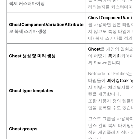
복제 커스터마이징
리되는지를 커스터마이징할
GhostComponentVariat
GhostComponentVariationAttribute
를 사용하면 원본 타입이
로 복제 스키마 생성
지 않고도 특정 타입에 대
에) 복제 스키마를 정의할 
Ghost
을 게임의 일환으로 
Ghost 생성 및 미리 생성
이 어떻게
동기화
되어야 
뒤 Spawn합니다.
Netcode for Entitie
타입들이
베이킹(baking)
서 어떻게 처리될지를 정
Ghost type templates
릿을 제공합니다.
또한 사용자 정의 템플릿을
입을 등록할 수도 있습니다
고스트 그룹을 사용하여 
턴스 간의 복제 타이밍을 
Ghost groups
적인 게임플레이 상태 오류
습니다.