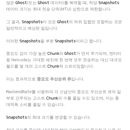
많은
Ghost
(또는
Ghost
데이터)를 복제할 때, 틱당
Snapshots
데이터 크기는 최대 전송 단위(MTU) 상한으로 제한됩니다.
그 결과,
Snapshots
이 모든
Ghost
의 하위 집합만 포함하는 것은
일반적이고 예상된 일입니다.
이러한
Snapshots
을 부분
Snapshots
이라고 합니다.
중요도 값이 가장 높은
Chunk
의
Ghost
가 먼저 추가되며, 엔티티
용 Netcode는 거대한 패킷에 한 번에 모두 전송하는 대신 대규모
월드를 몇 개의 고스트
Chunk
씩 스트리밍합니다.
이는 효과적으로
중요도 우선순위 큐
입니다.
MaxSendRate
를 사용하여 각 스냅샷의 중요도 우선순위 큐의 일
부로 간주되는 고스트
Chunk
의 수를 줄일 수도 있으며, 이는 총
대역폭 소비를 줄일 수 있습니다.
Snapshots
의 최대 크기를 변경할 수 있습니다.
최대 크기를 줄이면 상대적인 헤더 오버헤드가 증가하고 사용 가