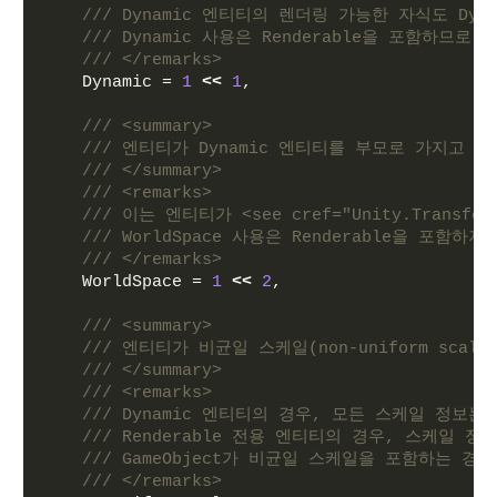
/// Dynamic 엔티티의 렌더링 가능한 자식도 Dynam
/// Dynamic 사용은 Renderable을 포함하므로
/// </remarks>
    Dynamic = 
1
<<
1
,
/// <summary>
/// 엔티티가 Dynamic 엔티티를 부모로 가지고
/// </summary>
/// <remarks>
/// 이는 엔티티가 <see cref="Unity.Tr
/// WorldSpace 사용은 Renderable을 포함
/// </remarks>
    WorldSpace = 
1
<<
2
,
/// <summary>
/// 엔티티가 비균일 스케일(non-uniform sc
/// </summary>
/// <remarks>
/// Dynamic 엔티티의 경우, 모든 스케일 정보는 <se
/// Renderable 전용 엔티티의 경우, 스케일 정보는 
/// GameObject가 비균일 스케일을 포함하는 경우
/// </remarks>