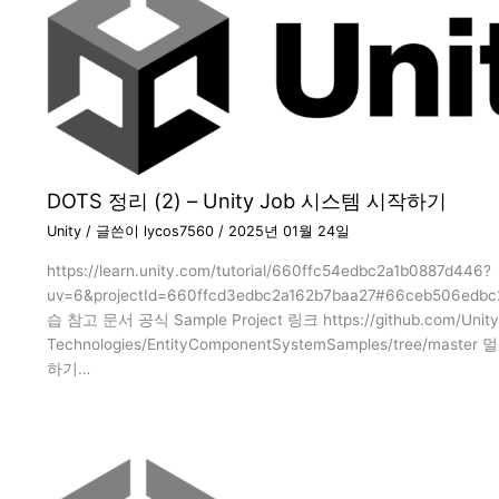
DOTS 정리 (2) – Unity Job 시스템 시작하기
Unity
/ 글쓴이
lycos7560
/
2025년 01월 24일
https://learn.unity.com/tutorial/660ffc54edbc2a1b0887d446?
uv=6&projectId=660ffcd3edbc2a162b7baa27#66ceb506edb
습 참고 문서 공식 Sample Project 링크 https://github.com/Unity
Technologies/EntityComponentSystemSamples/tree/mas
하기…