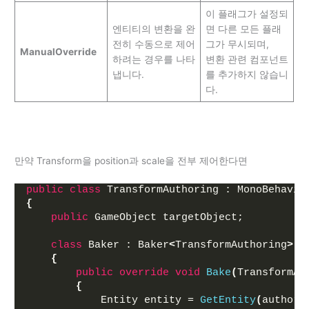
이 플래그가 설정되
엔티티의 변환을 완
면 다른 모든 플래
전히 수동으로 제어
그가 무시되며,
ManualOverride
하려는 경우를 나타
변환 관련 컴포넌트
냅니다.
를 추가하지 않습니
다.
만약 Transform을 position과 scale을 전부 제어한다면
public
class
 TransformAuthoring : MonoBehavio
{
public
 GameObject targetObject;
class
 Baker : Baker
<
TransformAuthoring
>
{
public
override
void
Bake
(
TransformAu
{
            Entity entity = 
GetEntity
(
authori