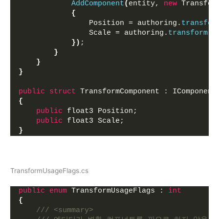
AddComponent
(
entity, 
new
 Transfor
{
                Position = authoring.
transfor
                Scale = authoring.
transform
.
l
})
;
}
}
}
public
struct
 TransformComponent : IComponent
{
public
 float3 Position;
public
 float3 Scale;
}
TransformUsageFlags.cs
public
enum
 TransformUsageFlags : 
int
{
/// <summary>