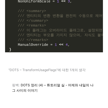
    NonUniformScale = 
1
<<
3
,
/// <summary>
/// 엔티티의 변환 변환을 완전히 수동으로 제어하
/// </summary>
/// <remarks>
/// 이 플래그는 오버라이드 플래그로, 설정되면 
/// 엔티티는 부모를 가지지 않으며, 자식도 붙어 
/// </remarks>
    ManualOverride = 
1
<<
4
,
}
“DOTS – TransformUsageFlags”에 대한 1개의 생각
핑백:
DOTS 정리 (4) – 튜토리얼 실 - 어제와 내일의 나
그 사이의 이야기