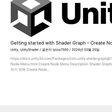
Getting started with Shader Graph – Create 
Unity
,
UnityShader
/ 글쓴이
lycos7560
/
2024년 03월 20일
https://docs.unity3d.com/Packages/com.unity.shadergraph@1
Node-Menu.html Create Node Menu Description Shader Gr
하기 위해 Create Node…