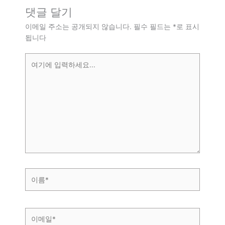
댓글 달기
이메일 주소는 공개되지 않습니다.
필수 필드는
*
로 표시
됩니다
여
기
에
입
력
하
세
요...
이
름
*
이
메