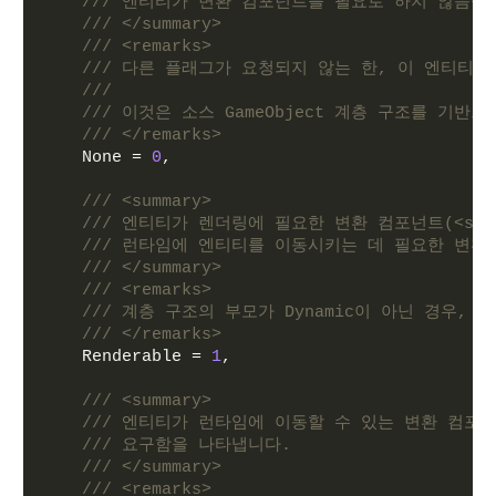
/// 엔티티가 변환 컴포넌트를 필요로 하지 않음을
/// </summary>
/// <remarks>
/// 다른 플래그가 요청되지 않는 한, 이 엔티티
///
/// 이것은 소스 GameObject 계층 구조를 기반으
/// </remarks>
    None = 
0
,
/// <summary>
/// 엔티티가 렌더링에 필요한 변환 컴포넌트(<see cre
/// 런타임에 엔티티를 이동시키는 데 필요한 변환
/// </summary>
/// <remarks>
/// 계층 구조의 부모가 Dynamic이 아닌 경우, 
/// </remarks>
    Renderable = 
1
,
/// <summary>
/// 엔티티가 런타임에 이동할 수 있는 변환 컴포넌트(<see c
/// 요구함을 나타냅니다.
/// </summary>
/// <remarks>