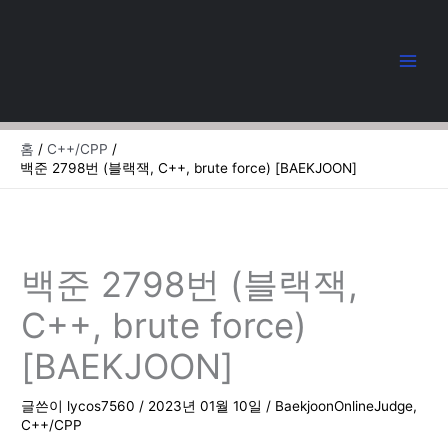
콘
텐
츠
로
건
너
뛰
홈
C++/CPP
기
백준 2798번 (블랙잭, C++, brute force) [BAEKJOON]
백준 2798번 (블랙잭,
C++, brute force)
[BAEKJOON]
글쓴이
lycos7560
/
2023년 01월 10일
/
BaekjoonOnlineJudge
,
C++/CPP