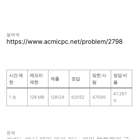
블랙잭
https://www.acmicpc.net/problem/2798
시간 제
메모리
맞힌 사
정답 비
제출
정답
한
제한
람
율
47.297
1 초
128 MB
128124
62052
47699
%
문제