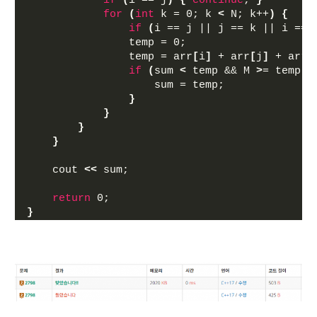
if
(
i == j
)
{
continue
; 
}
for
(
int
 k = 0; k 
<
 N; k++
)
{
if
(
i == j || j == k || i == 
                temp = 0;
                temp = arr
[
i
]
 + arr
[
j
]
 + arr
[
if
(
sum 
<
 temp && M 
>
= temp
)
                    sum = temp;
}
}
}
}
    cout 
<<
 sum;
return
 0;
}