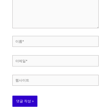
력
하
세
요...
이
름
*
이
메
일
*
웹
사
이
트