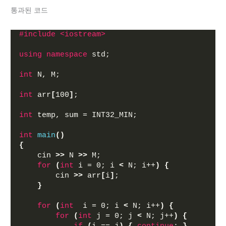
통과된 코드
#include <iostream>
using
namespace
 std;
int
 N, M;
int
 arr
[
100
]
;
int
 temp, sum = INT32_MIN;
int
main
()
{
    cin 
>>
 N 
>>
 M;
for
(
int
 i = 0; i 
<
 N; i++
)
{
        cin 
>>
 arr
[
i
]
;
}
for
(
int
  i = 0; i 
<
 N; i++
)
{
for
(
int
 j = 0; j 
<
 N; j++
)
{