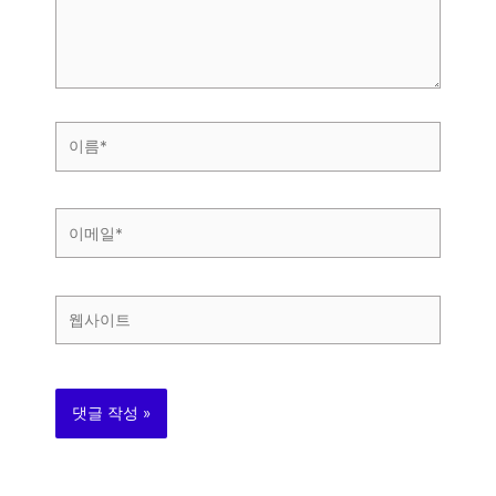
하
세
요...
이
름
*
이
메
일
*
웹
사
이
트