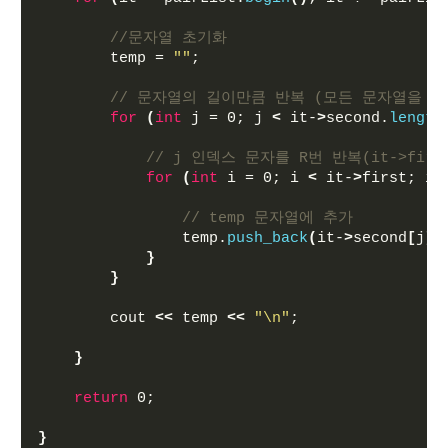
//문자열 초기화
        temp = 
""
;
// 문자열의 길이만큼 반복 (모든 문자열을 R
for
(
int
 j = 0; j 
<
 it-
>
second.
length
// j 인덱스 문자를 R번 반복(it->firs
for
(
int
 i = 0; i 
<
 it-
>
first; i+
// temp 문자열에 추가
                temp.
push_back
(
it-
>
second
[
j
])
}
}
        cout 
<<
 temp 
<<
"\n"
;
}
return
 0;
}