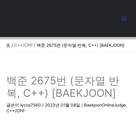
콘
텐
츠
로
건
너
뛰
홈
C++/CPP
백준 2675번 (문자열 반복, C++) [BAEKJOON]
기
백준 2675번 (문자열 반
복, C++) [BAEKJOON]
글쓴이
lycos7560
/
2023년 01월 08일
/
BaekjoonOnlineJudge
,
C++/CPP