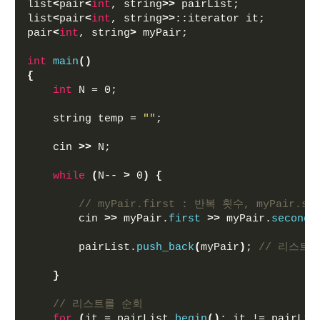
list
<
pair
<
int
, string
>>
 pairList;
list
<
pair
<
int
, string
>>
::iterator it;
pair
<
int
, string
>
 myPair;
int
main
()
{
int
 N = 0;
    string temp = 
""
;
    cin 
>>
 N;
while
(
N-- 
>
 0
)
{
// myPair.first : 반복 횟수, myPair.s
        cin 
>>
 myPair.
first
>>
 myPair.
second
;
        pairList.
push_back
(
myPair
)
; 
// 리스트
}
// 리스트를 순회
for
(
it = pairList.
begin
()
; it != pairLis