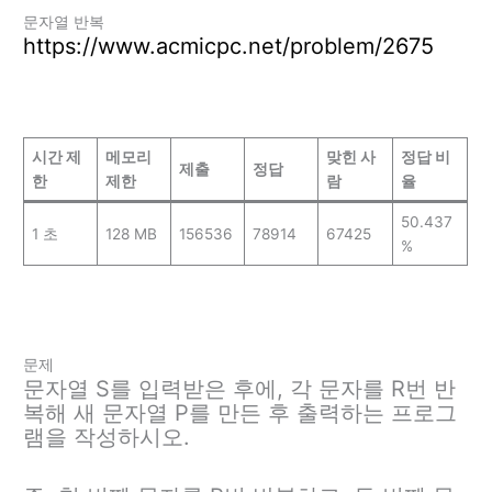
문자열 반복
https://www.acmicpc.net/problem/2675
시간 제
메모리
맞힌 사
정답 비
제출
정답
한
제한
람
율
50.437
1 초
128 MB
156536
78914
67425
%
문제
문자열 S를 입력받은 후에, 각 문자를 R번 반
복해 새 문자열 P를 만든 후 출력하는 프로그
램을 작성하시오.