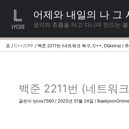
콘
텐
어제와 내일의 나 그
츠
로
생각의 흐름을 타고 다니며 만드는 
건
너
뛰
홈
C++/CPP
백준 2211번 (네트워크 복구, C++, Dijkstra) /
기
백준 2211번 (네트워크 복
글쓴이
lycos7560
/
2023년 01월 24일
/
BaekjoonOnlin