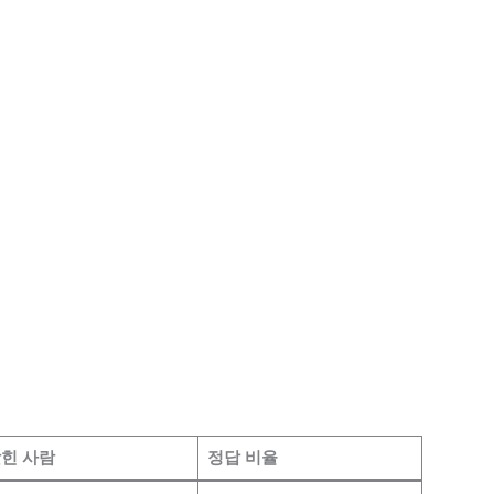
힌 사람
정답 비율