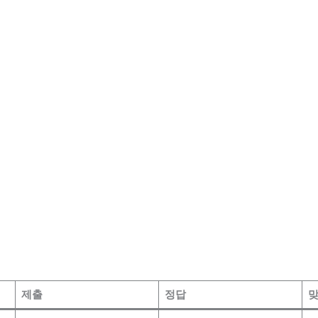
제출
정답
맞