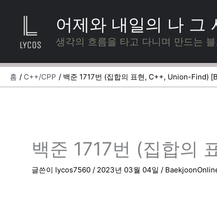
콘
텐
어제와 내일의 나 그
츠
로
생각의 흐름을 타고 다니며 만드는 
건
너
뛰
홈
C++/CPP
백준 1717번 (집합의 표현, C++, Union-Find) [
기
백준 1717번 (집합의 표현,
글쓴이
lycos7560
/
2023년 03월 04일
/
BaekjoonOnlin