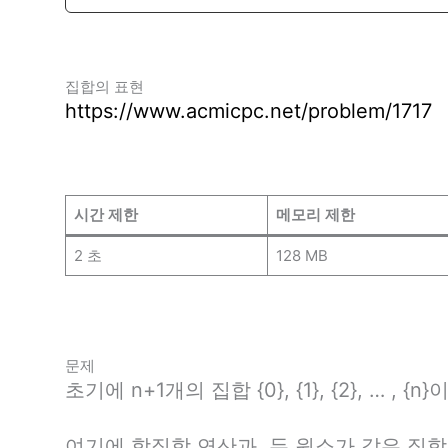
집합의 표현
https://www.acmicpc.net/problem/1717
시간 제한
메모리 제한
2 초
128 MB
문제
초기에 n+1개의 집합 {0}, {1}, {2}, … , {n}
여기에 합집합 연산과, 두 원소가 같은 집