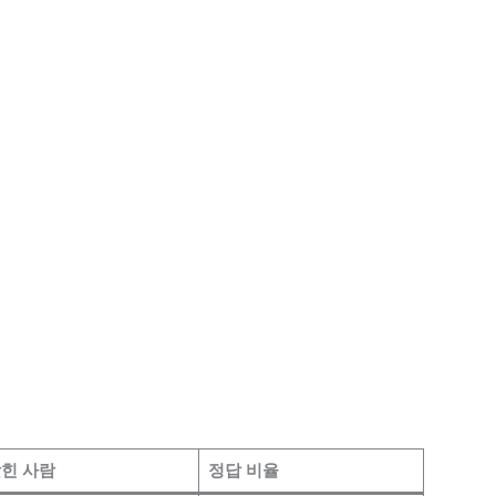
힌 사람
정답 비율