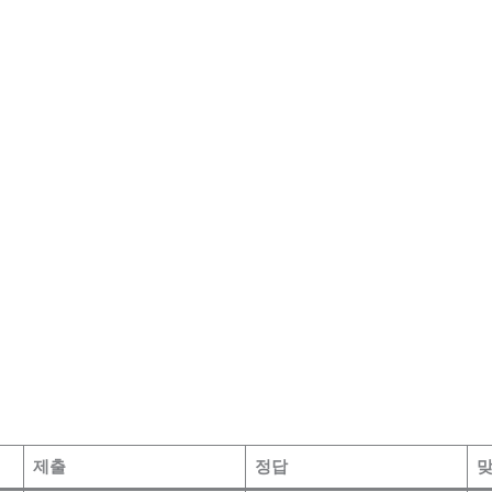
제출
정답
맞