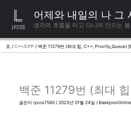
콘
텐
어제와 내일의 나 그
츠
로
생각의 흐름을 타고 다니며 만드는 
건
너
뛰
홈
C++/CPP
백준 11279번 (최대 힙, C++, Priority_Queue) 
기
백준 11279번 (최대 힙, C
글쓴이
lycos7560
/
2023년 01월 24일
/
BaekjoonOnlin