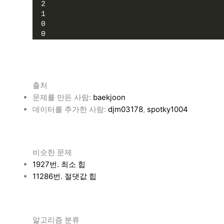
2
1
0
0
출처
문제를 만든 사람:
baekjoon
데이터를 추가한 사람:
djm03178
,
spotky1004
비슷한 문제
1927번. 최소 힙
11286번. 절댓값 힙
알고리즘 분류