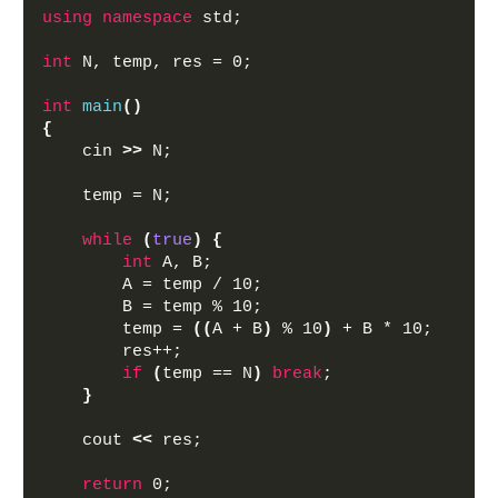
using
namespace
 std;
int
 N, temp, res = 0;
int
main
()
{
    cin 
>>
 N;
    temp = N;
while
(
true
)
{
int
 A, B;
        A = temp / 10;
        B = temp % 10;
        temp = 
((
A + B
)
 % 10
)
 + B * 10;
        res++;
if
(
temp == N
)
break
;
}
    cout 
<<
 res;
return
 0;