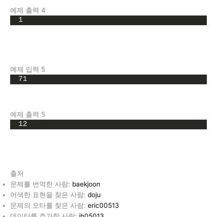
예제 출력 4
1
예제 입력 5
71
예제 출력 5
12
출처
문제를 번역한 사람:
baekjoon
어색한 표현을 찾은 사람:
doju
문제의 오타를 찾은 사람:
eric00513
데이터를 추가한 사람:
jh05013