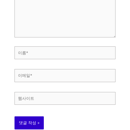
입
력
하
세
요...
이
름
*
이
메
일
*
웹
사
이
트