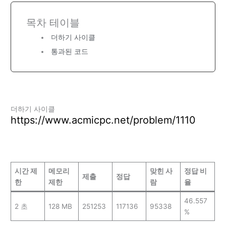
목차 테이블
더하기 사이클
통과된 코드
더하기 사이클
https://www.acmicpc.net/problem/1110
시간 제
메모리
맞힌 사
정답 비
제출
정답
한
제한
람
율
46.557
2 초
128 MB
251253
117136
95338
%