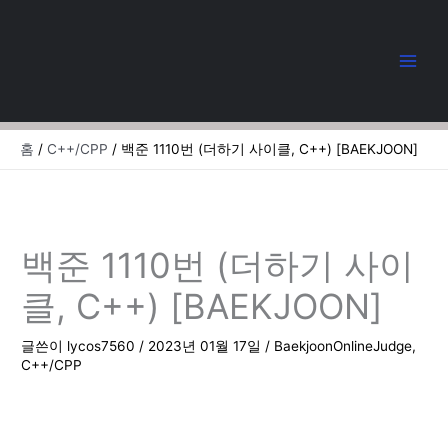
콘
텐
츠
로
건
너
뛰
홈
C++/CPP
백준 1110번 (더하기 사이클, C++) [BAEKJOON]
기
백준 1110번 (더하기 사이
클, C++) [BAEKJOON]
글쓴이
lycos7560
/
2023년 01월 17일
/
BaekjoonOnlineJudge
,
C++/CPP