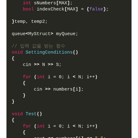
int
 sNumbers
[
MAX
]
;
bool
 indexCheck
[
MAX
]
 = 
{
false
}
;
}
temp, temp2;
queue
<
MyStruct
>
 myQueue;
// 입력 값을 받는 함수
void
SettingConditions
()
{
    cin 
>>
 N 
>>
 S;
for
(
int
 i = 0; i 
<
 N; i++
)
{
        cin 
>>
 numbers
[
i
]
;
}
}
void
Test
()
{
for
(
int
 i = 0; i 
<
 N; i++
)
{