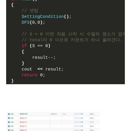
{
// 셋팅
SettingCondition
()
;
DFS
(
0,0
)
;
// S = 0 이면 처음 시작 시 수열의 원소가 없지만
// total이 0 이므로 카운트가 하나 올라간다.
if
(
S == 0
)
{
        result--;
}
    cout  
<<
 result;
return
 0;
}