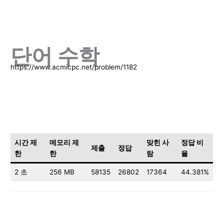
단어 수학
https://www.acmicpc.net/problem/1182
시간 제
메모리 제
맞힌 사
정답 비
제출
정답
한
한
람
율
2 초
256 MB
58135
26802
17364
44.381%