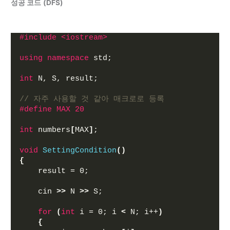
성공 코드
(DFS)
#include <iostream>
using
namespace
 std;
int
 N, S, result;
// 자주 사용할 것 같아 매크로로 등록 
#define MAX 20
int
 numbers
[
MAX
]
;
void
SettingCondition
()
{
    result = 0;
    cin 
>>
 N 
>>
 S;
for
(
int
 i = 0; i 
<
 N; i++
)
{