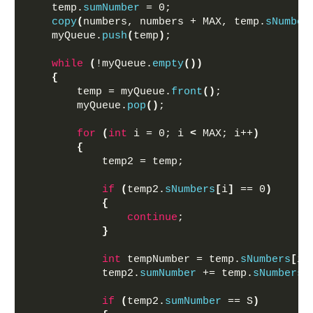
    temp.
sumNumber
 = 0;
copy
(
numbers, numbers + MAX, temp.
sNumber
    myQueue.
push
(
temp
)
;
while
(
!myQueue.
empty
())
{
        temp = myQueue.
front
()
;
        myQueue.
pop
()
;
for
(
int
 i = 0; i 
<
 MAX; i++
)
{
            temp2 = temp;
if
(
temp2.
sNumbers
[
i
]
 == 0
)
{
continue
;
}
int
 tempNumber = temp.
sNumbers
[
i
]
            temp2.
sumNumber
 += temp.
sNumbers
[
if
(
temp2.
sumNumber
 == S
)