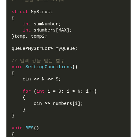
struct
 MyStruct
{
int
 sumNumber;
int
 sNumbers
[
MAX
]
;
}
temp, temp2;
queue
<
MyStruct
>
 myQueue;
// 입력 값을 받는 함수
void
SettingConditions
()
{
    cin 
>>
 N 
>>
 S;
for
(
int
 i = 0; i 
<
 N; i++
)
{
        cin 
>>
 numbers
[
i
]
;
}
}
void
BFS
()
{