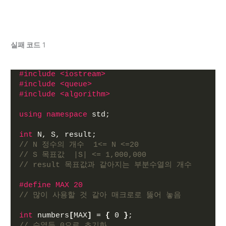
실패 코드
1
#include <iostream>
#include <queue>
#include <algorithm> 
using
namespace
 std;
int
 N, S, result;
// N 정수의 개수  1<= N <=20 
// S 목표값  |S| <= 1,000,000
// result 목표값과 같아지는 부분수열의 개수
#define MAX 20
// 많이 사용할 것 같아 매크로로 뚫어 놓음
int
 numbers
[
MAX
]
 = 
{
 0 
}
;
// 수열들 0으로 초기화