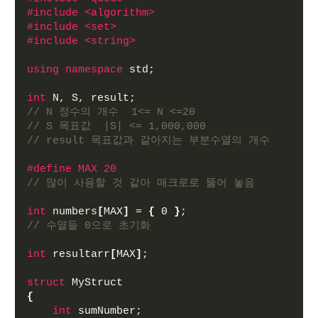
#include <algorithm> 
#include <set>
#include <string>
using
namespace
 std;
int
 N, S, result;
// N 정수의 개수  1<= N <=20 
// S 목표값  |S| <= 1,000,000
// result 목표값과 같아지는 부분수열의 개수
#define MAX 20
// 많이 사용할 것 같아 매크로로 뚫어 놓음
int
 numbers
[
MAX
]
 = 
{
 0 
}
;
// 수열들 0으로 초기화
int
 resultarr
[
MAX
]
;
struct
 MyStruct
{
int
 sumNumber;