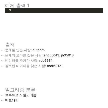
예제 출력 1
1
출처
문제를 만든 사람:
author5
문제의 오타를 찾은 사람:
eric00513
,
jh05013
데이터를 추가한 사람:
rdd6584
잘못된 데이터를 찾은 사람:
tncks0121
알고리즘 분류
브루트포스 알고리즘
백트래킹