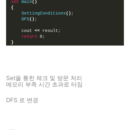
int
main
()
{
SettingConditions
()
;
DFS
()
;
    cout 
<<
 result;
return
 0;
}
Set을 통한 체크 및 방문 처리
메모리 부족 시간 초과로 터짐
DFS 로 변경