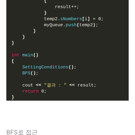
{
                result++;
}
            temp2.
sNumbers
[
i
]
 = 0;
            myQueue.
push
(
temp2
)
;
}
}
}
int
main
()
{
SettingConditions
()
;
BFS
()
;
    cout 
<<
"결과 : "
<<
 result;
return
 0;
}
BFS로 접근