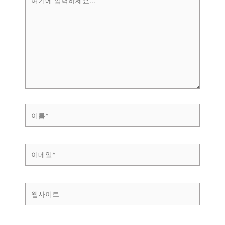
기
에
입
력
하
세
요...
이
름
*
이
메
일
*
웹
사
이
트