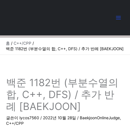
콘
텐
츠
로
건
너
뛰
홈
C++/CPP
기
백준 1182번 (부분수열의 합, C++, DFS) / 추가 반례 [BAEKJOON]
백준 1182번 (부분수열의
합, C++, DFS) / 추가 반
례 [BAEKJOON]
글쓴이
lycos7560
/
2022년 10월 28일
/
BaekjoonOnlineJudge
,
C++/CPP