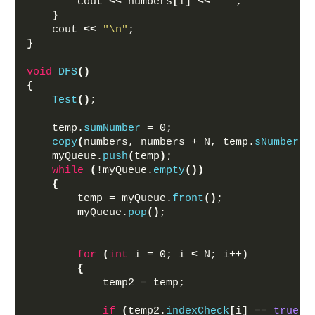
        cout 
<<
 numbers
[
i
]
<<
" "
;
}
    cout 
<<
"\n"
;
}
void
DFS
()
{
Test
()
;
    temp.
sumNumber
 = 0;
copy
(
numbers, numbers + N, temp.
sNumbers
)
    myQueue.
push
(
temp
)
;
while
(
!myQueue.
empty
())
{
        temp = myQueue.
front
()
;
        myQueue.
pop
()
;
for
(
int
 i = 0; i 
<
 N; i++
)
{
            temp2 = temp;
if
(
temp2.
indexCheck
[
i
]
 == 
true
)