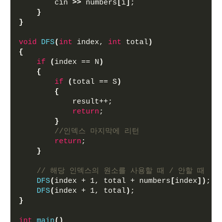
        cin 
>>
 numbers
[
i
]
;
}
}
void
DFS
(
int
 index, 
int
 total
)
{
if
(
index == N
)
{
if
(
total == S
)
{
            result++;
return
;
}
//인덱스 마지막에 리턴
return
;
}
// 해당 인덱스의 원소를 사용할 때 / 안할 때
DFS
(
index + 1, total + numbers
[
index
])
;
DFS
(
index + 1, total
)
;
}
int
main
()