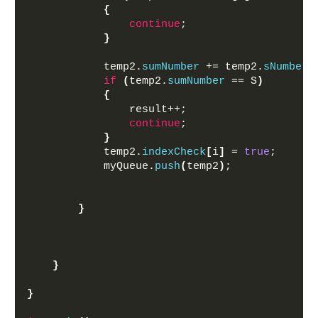
{
continue
;
}
            temp2.
sumNumber
 += temp2.
sNumbers
if
(
temp2.
sumNumber
 == S
)
{
                result++;
continue
;
}
            temp2.
indexCheck
[
i
]
 = 
true
;
            myQueue.
push
(
temp2
)
;
}
}
}