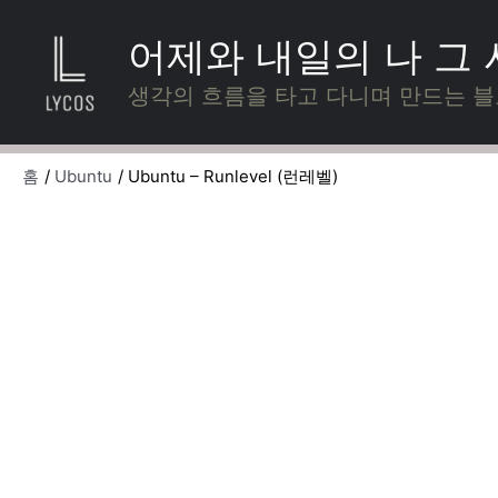
콘
텐
어제와 내일의 나 그
츠
로
생각의 흐름을 타고 다니며 만드는 
건
너
뛰
홈
Ubuntu
Ubuntu – Runlevel (런레벨)
기