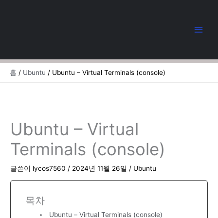
콘
텐
츠
로
건
너
뛰
홈
Ubuntu
Ubuntu – Virtual Terminals (console)
기
Ubuntu – Virtual
Terminals (console)
글쓴이
lycos7560
/
2024년 11월 26일
/
Ubuntu
목차
Ubuntu – Virtual Terminals (console)