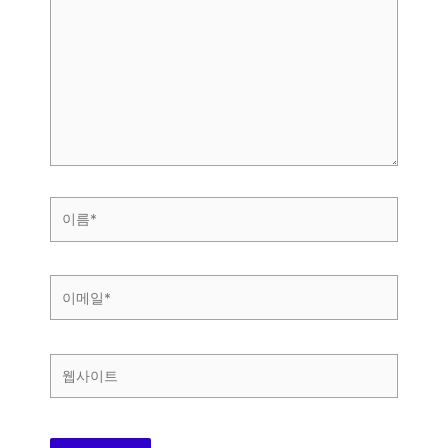
에
입
력
하
세
요...
이
름
*
이
메
일
*
웹
사
이
트