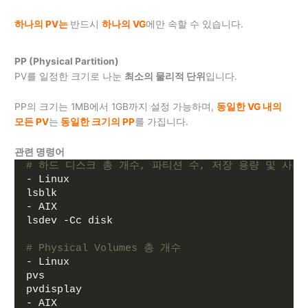
하나의 PV는
반드시
하나의 VG
에만 속할 수 있습니다.
PP (Physical Partition)
PV를 일정한 크기로 나눈
최소의 물리적 단위
입니다.
PP의 크기는 1MB에서 1GB까지 설정 가능하며,
동일한 VG 내의
모든 PV
는
동일한 크기의 PP
를 가집니다.
관련 명령어
# 하드 디스크 총 개수, 파티션 수, 저장 용량 및 사용
- Linux
lsblk
- AIX
lsdev -Cc disk
# Physical Volumes 총 개수
- Linux
pvs
pvdisplay
- AIX