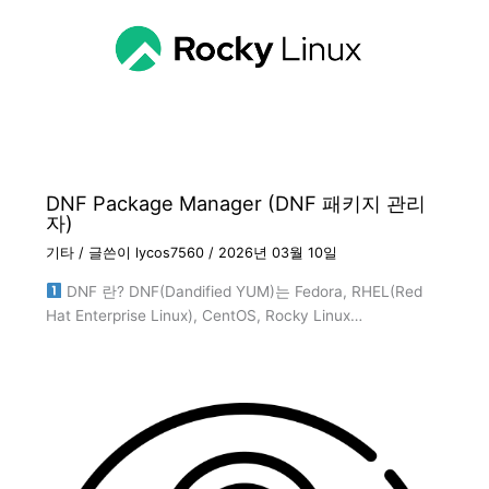
DNF Package Manager (DNF 패키지 관리
자)
기타
/ 글쓴이
lycos7560
/
2026년 03월 10일
DNF 란? DNF(Dandified YUM)는 Fedora, RHEL(Red
Hat Enterprise Linux), CentOS, Rocky Linux…